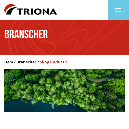
Togg
navig
BRANSCHER
Hem
Branscher
Skogsindustri