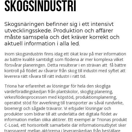
SKOGSINDUSTRI
Skogsnäringen befinner sig i ett intensivt
utvecklingsskede. Produktion och affärer
måste samspela och det kräver korrekt och
aktuell information i alla led.
Inom skogsindustrin finns idag ett ökat krav på mer information
av bättre kvalité samtidigt som flödena är mer komplexa vilket
försvårar planeringen. Detta resulterar i en strävan att få bättre
kontroll på flödet av råvaror från skog till industri med syftet att
leverera rätt råvara till rätt industri i rätt tid.
Triona har erfarenhet av lösningar för hela den skogliga
värdeförädlingskedjan från plantskolor, skoglig planering,
virkesflödesprocessen med köpstöd, produktionsplanering,
operativt stöd för avverkning till transporter av såväl rundvirke,
bioenergi och sågade trävaror. Vi erbjuder lösningar och
produkter som bidrar till att underlätta det digitala flödet av
information mellan olika aktörer. Ett exempel är Trionas produkt
C-Load, ett horisontellt samarbete där informationsutbytet sker
transparent mellan aktörerna i leveranskedjan från beställare