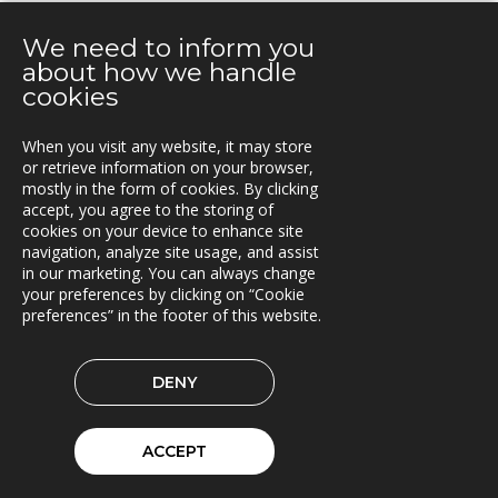
SKOGSINDUSTRI
We need to inform you
about how we handle
cookies
TRANSPORT
When you visit any website, it may store
or retrieve information on your browser,
mostly in the form of cookies. By clicking
KONTAKT
accept, you agree to the storing of
cookies on your device to enhance site
Box 762, S-781 27 Borlänge,
navigation, analyze site usage, and assist
Sweden
in our marketing. You can always change
your preferences by clicking on “Cookie
preferences” in the footer of this website.
TRIONA PÅ LINKEDIN
DENY
© 2026 Triona AB
Cookie preferences
ACCEPT