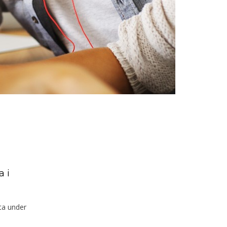
 i
ta under