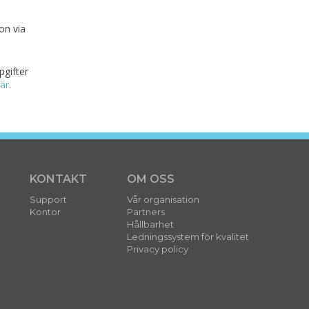
on via
gifter
är
.
KONTAKT
OM OSS
Support
Vår organisation
Kontor
Partners
Hållbarhet
Ledningssystem för kvalitet
Privacy policy