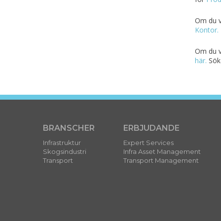
Om du vi
Kontor.
Om du v
här.
Söke
BRANSCHER
ERBJUDANDE
Infrastruktur
Expert Services
Skogsindustri
Infra Asset Management
Transport
Transport Management