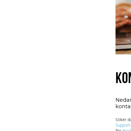
KO
Nedan
konta
Söker du
Support
för
Prod