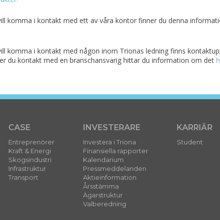
ll komma i kontakt med ett av våra kontor finner du denna informati
ill komma i kontakt med någon inom Trionas ledning finns kontaktupp
r du kontakt med en branschansvarig hittar du information om det
h
CASE
INVESTERARE
KARRIÄR
Entreprenörer
Investera i Triona
Student
Kraft & Energi
Finansiella rapporter
Skogsindustri
Kalendarium
Infrastruktur
Pressmeddelanden
Transport
Aktieinformation
Årsstämma
Ägarstruktur
Valberedning