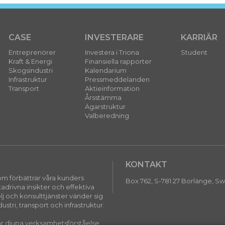
CASE
INVESTERARE
KARRIÄR
Entreprenörer
Investera i Triona
Student
Kraft & Energi
Finansiella rapporter
Skogsindustri
Kalendarium
Infrastruktur
Pressmeddelanden
Transport
Aktieinformation
Årsstämma
Ägarstruktur
Valberedning
KONTAKT
 som förbättrar våra kunders
Box 762, S-781 27 Borlänge, 
rivna insikter och effektiva
lj och konsulttjänster vänder sig
ustri, transport och infrastruktur.
vår djupa verksamhetsförståelse