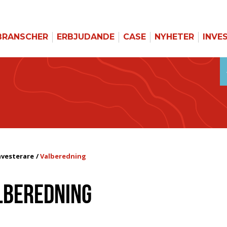
BRANSCHER
ERBJUDANDE
CASE
NYHETER
INVE
nvesterare
Valberedning
LBEREDNING