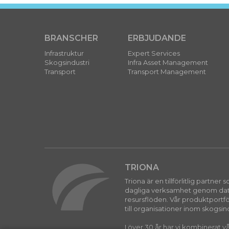
BRANSCHER
ERBJUDANDE
Infrastruktur
Expert Services
Skogsindustri
Infra Asset Management
Transport
Transport Management
TRIONA
Triona är en tillförlitlig partner
dagliga verksamhet genom datad
resursflöden. Vår produktportfö
till organisationer inom skogsind
I över 30 år har vi kombinerat 