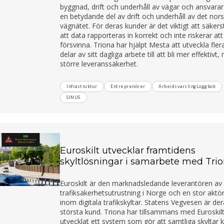
byggnad, drift och underhåll av vägar och ansvarar
en betydande del av drift och underhåll av det nor
vägnätet. För deras kunder är det viktigt att säkers
att data rapporteras in korrekt och inte riskerar att
försvinna. Triona har hjälpt Mesta att utveckla fler
delar av sitt dagliga arbete till att bli mer effektivt
större leveranssäkerhet.
Infrastruktur
Entreprenörer
ArbeidsvarslingLoggbok
SINUS
Euroskilt utvecklar framtidens
skyltlösningar i samarbete med Tri
Euroskilt är den marknadsledande leverantören av
trafiksäkerhetsutrustning i Norge och en stor aktö
inom digitala trafikskyltar. Statens Vegvesen är de
största kund. Triona har tillsammans med Euroskil
utvecklat ett system som gör att samtliga skyltar 