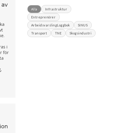
 av
Alla
Infrastruktur
Entreprenörer
lka
ArbeidsvarslingLoggbok
SINUS
vt
Transport
TNE
Skogsindustri
ke.
as i
r för
ta
g,
tion