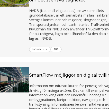
NVDB (Nationell vägdatabas), en av samhällets
grunddatabaser, är ett samarbete mellan Trafikver
Sveriges kommuner och regioner, skogsnäringen,
Transportsstyrelsen och Lantmäteriet. Trafikverket
huvudman för NVDB och använder TNE-plattform
för att redigera, lagra och tillhandahålla den data
lagras i NVDB.
Infrastruktur
TNE
SmartFlow möjliggör en digital tvill
Information om infrastrukturen för järnväg och vä
är viktig för många aktörer. Det kan till exempel va
information kring drift och underhåll, underlag vid
ombyggnationer, kartproduktion, navigering och
trafikstyrning. Informationen behöver alltid vara akt
korrekt och fullständig för att vara användbar, ida