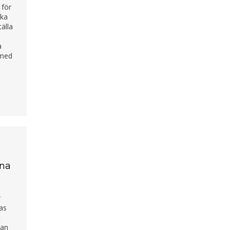
 för
ska
tälla
a
, med
ona
r
ras
t
kan