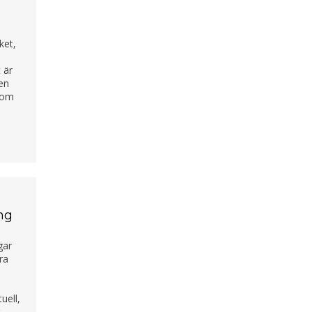
ket,
 är
en
 som
ing
gar
ra
uell,
g