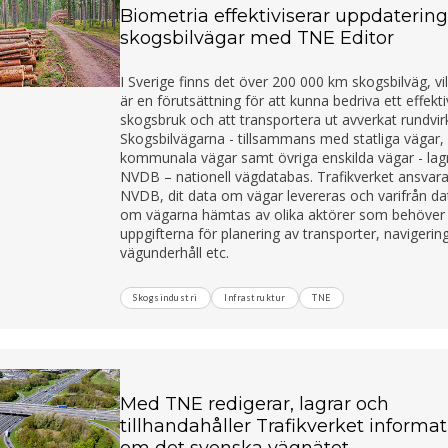
Biometria effektiviserar uppdatering
skogsbilvägar med TNE Editor
I Sverige finns det över 200 000 km skogsbilväg, vi
är en förutsättning för att kunna bedriva ett effekti
skogsbruk och att transportera ut avverkat rundvir
Skogsbilvägarna - tillsammans med statliga vägar,
kommunala vägar samt övriga enskilda vägar - lagr
NVDB – nationell vägdatabas. Trafikverket ansvara
NVDB, dit data om vägar levereras och varifrån da
om vägarna hämtas av olika aktörer som behöver
uppgifterna för planering av transporter, navigerin
vägunderhåll etc.
Skogsindustri
Infrastruktur
TNE
Med TNE redigerar, lagrar och
tillhandahåller Trafikverket informa
om det svenska vägnätet