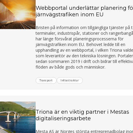
Webbportal underlättar planering fö
järnvägstrafiken inom EU
Bristen på information om tillgängliga tjänster på t
terminaler, industrispår, stationer och rangerbang
har länge försvårat planeringsprocesserna för
järnvägstrafiken inom EU. Behovet ledde till en
upphandling av en webbportal, i vilken Triona vald
som leverantör av den tekniska lösningen. Portale
sedan sommaren 2019 i drift och bidrar till effektiv
flöden av både gods och människor.
Transport
Infrastruktur
Triona är en viktig partner i Mestas
digitaliseringsarbete
Mesta AS är Norges största entreprenadbolag in