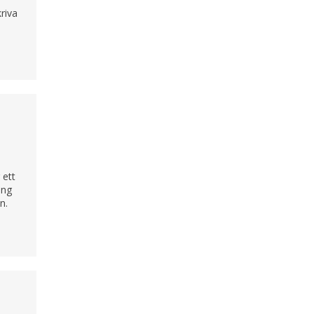
kriva
n
 ett
ing
n.