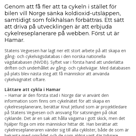
Genom att få fler att ta cykeln i stället för
bilen vill Norge sänka koldioxid-utsläppen,
samtidigt som folkhälsan förbättras. Ett sätt
att driva på utvecklingen är att erbjuda
cykelreseplanerare på webben. Först ut är
Hamar.
Statens Vegvesen har lagt ner ett stort arbete på att skapa en
gång- och cykelvägsdatabas i den norska nationella
vägdatabasen (NVDB). Syftet var i första hand att underlätta
driften och underhållet av gång- och cykelvägar. Med databasen
på plats blev nästa steg att få människor att använda
cykelvägnätet oftare.
Lättare att cykla i Hamar
– Hamar är den första stad i Norge där vi använt den
information som finns om cykelnätet för att skapa en
cykelreseplanerare, berättar Knut Jetlund som är projektledare
på Statens Vegvesen och ansvarig för satsningen på ökat
cyklande. Det är en sak att hålla vägarna i gott skick, men det
hjälper föga om inte människor hittar dit. Han berättar att
cykelreseplaneraren vänder sig till alla cyklister, både de som är
bekanta med området och de som aldrig varit där tidigare.