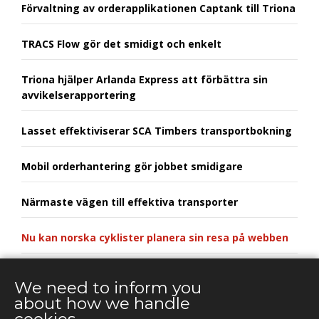
Förvaltning av orderapplikationen Captank till Triona
TRACS Flow gör det smidigt och enkelt
Triona hjälper Arlanda Express att förbättra sin
avvikelserapportering
Lasset effektiviserar SCA Timbers transportbokning
Mobil orderhantering gör jobbet smidigare
Närmaste vägen till effektiva transporter
Nu kan norska cyklister planera sin resa på webben
Ragn-Sells kapar ledtider med mobilt ordersystem
We need to inform you
about how we handle
Tillsammans i teknikens framkant