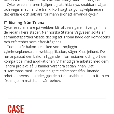
– Cykelreseplaneraren hjälper dig att hitta nya, snabbare vägar
och vägar med mindre trafik. Kort sagt så gör cykelplaneraren
det enklare och säkrare för människor att använda cykeln.
IT-lösning från Triona
Cykelreseplanerare på webben blir allt vanligare. I Sverige finns
de redan i flera städer. När norska Statens Vegvesen sökte en
samarbetspartner visade det sig att Triona hade den kompetens
och erfarenhet som efter-frågades.
– Triona står bakom tekniken som möjliggör
cykelreseplanerarens webbapplikation, säger Knut Jetlund. De
har anpassat den bakom-liggande informationen och gjort den
kompa-tibel med applikationen. Vi har tidigare arbetat med dem
i andra projekt, så vi känner varandra sedan innan. Det,
tillsammans med Trionas tidigare erfarenhet från liknande
arbeten i svenska städer, gjorde att de snabbt kunde ta fram en
lösning som matchade vårt behov.
CASE