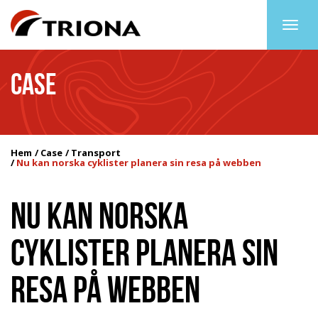
Togg
navig
CASE
Hem
Case
Transport
Nu kan norska cyklister planera sin resa på webben
NU KAN NORSKA
CYKLISTER PLANERA SIN
RESA PÅ WEBBEN