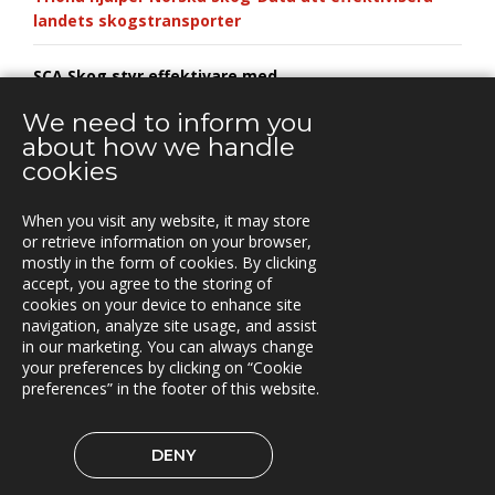
landets skogstransporter
SCA Skog styr effektivare med
vägförvaltningssystem från Triona
We need to inform you
about how we handle
Triona förvaltar system som hjälper Sveaskog
cookies
When you visit any website, it may store
or retrieve information on your browser,
mostly in the form of cookies. By clicking
KONTAKT
accept, you agree to the storing of
cookies on your device to enhance site
Box 762, S-781 27 Borlänge,
navigation, analyze site usage, and assist
Sweden
in our marketing. You can always change
your preferences by clicking on “Cookie
preferences” in the footer of this website.
TRIONA PÅ LINKEDIN
DENY
© 2026 Triona AB
Cookie preferences