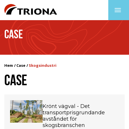
Togg
navig
CASE
Hem
Case
Skogsindustri
CASE
Krönt vägval - Det
transportprisgrundande
avståndet för
skogsbranschen