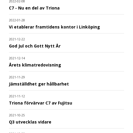
2022-02-08
C7 - Nu en del av Triona
2022-01-28
Vi etablerar framtidens kontor i Linköping
2021-12-22
God Jul och Gott Nytt År
2021-12-14
Årets klimatredovisning
2021-11-29
Jämställdhet ger hållbarhet
2021-11-12
Triona förvärvar C7 av Fujitsu
2021-10-25
Q3 utvecklas vidare