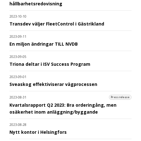
hållbarhetsredovisning
2023-10-10
Transdev väljer FleetControl i Gästrikland
2023-09-11
En miljon ändringar TILL NVDB
2023-09-05
Triona deltar i ISV Success Program
2023-09-01
Sveaskog effektiviserar vägprocessen
2023-08-31
Pressrelease
Kvartalsrapport Q2 2023: Bra orderingång, men
osäkerhet inom anläggning/byggande
2023-08-28
Nytt kontor i Helsingfors