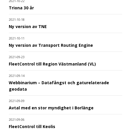
2021-10-22
Triona 30 år
2021-10-18
Ny version av TNE
2021-10-11
Ny version av Transport Routing Engine
2021-09-23
FleetControl till Region Västmanland (VL)
2021-09-14
Webbinarium – Datafångst och gaturelaterade
geodata
2021-09-09
Avtal med en stor myndighet i Borlänge
2021-09-06
FleetControl till Keolis