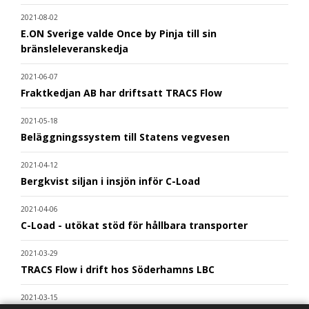
2021-08-02
E.ON Sverige valde Once by Pinja till sin
bränsleleveranskedja
2021-06-07
Fraktkedjan AB har driftsatt TRACS Flow
2021-05-18
Beläggningssystem till Statens vegvesen
2021-04-12
Bergkvist siljan i insjön inför C-Load
2021-04-06
C-Load - utökat stöd för hållbara transporter
2021-03-29
TRACS Flow i drift hos Söderhamns LBC
2021-03-15