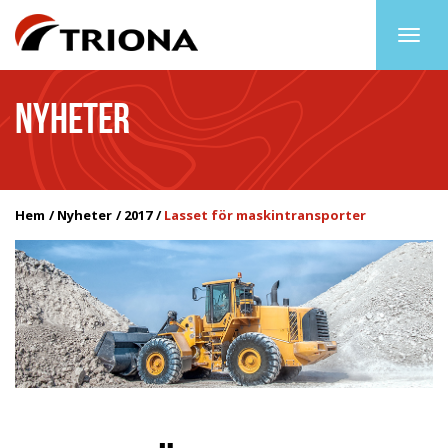
Togg
navig
NYHETER
Hem
Nyheter
2017
Lasset för maskintransporter