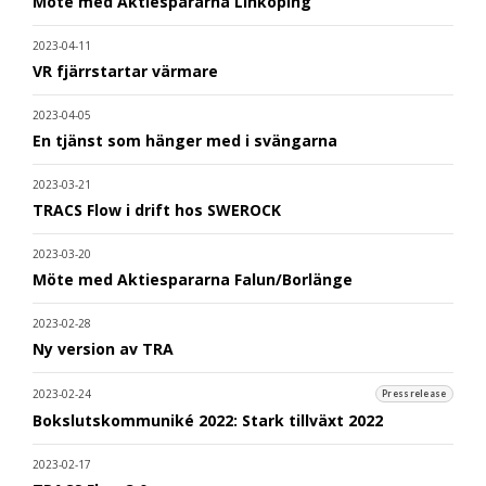
Möte med Aktiespararna Linköping
2023-04-11
VR fjärrstartar värmare
2023-04-05
En tjänst som hänger med i svängarna
2023-03-21
TRACS Flow i drift hos SWEROCK
2023-03-20
Möte med Aktiespararna Falun/Borlänge
2023-02-28
Ny version av TRA
2023-02-24
Pressrelease
Bokslutskommuniké 2022: Stark tillväxt 2022
2023-02-17