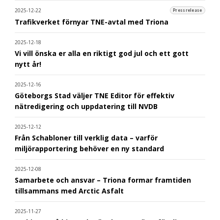
2025-12-22
Pressrelease
Trafikverket förnyar TNE-avtal med Triona
2025-12-18
Vi vill önska er alla en riktigt god jul och ett gott
nytt år!
2025-12-16
Göteborgs Stad väljer TNE Editor för effektiv
nätredigering och uppdatering till NVDB
2025-12-12
Från Schabloner till verklig data – varför
miljörapportering behöver en ny standard
2025-12-08
Samarbete och ansvar – Triona formar framtiden
tillsammans med Arctic Asfalt
2025-11-27