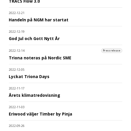
TRACS Flow 3.0
2022-12-21
Handeln på NGM har startat
2022-12-19
God Jul och Gott Nytt År
2022-12-14
Pressrelease
Triona noteras på Nordic SME
2022-12-05
Lyckat Triona Days
2022-11-17
Årets klimatredovisning
2022-11-03
Eriwood väljer Timber by Pinja
2022-09-26