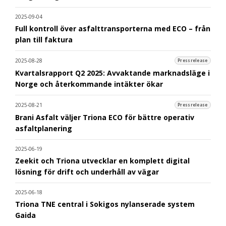
2025-09-04
Full kontroll över asfalttransporterna med ECO – från
plan till faktura
2025-08-28
Pressrelease
Kvartalsrapport Q2 2025: Avvaktande marknadsläge i
Norge och återkommande intäkter ökar
2025-08-21
Pressrelease
Brani Asfalt väljer Triona ECO för bättre operativ
asfaltplanering
2025-06-19
Zeekit och Triona utvecklar en komplett digital
lösning för drift och underhåll av vägar
2025-06-18
Triona TNE central i Sokigos nylanserade system
Gaida