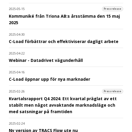
2025-05-15
Pressrelease
Kommuniké från Triona AB:s årsstämma den 15 maj
2025
2025-04-30
C-Load förbättrar och effektiviserar dagligt arbete
2025-04-22
Webinar - Datadrivet vägunderhåll
2025-04-16
C-Load öppnar upp för nya marknader
2025-02-26
Pressrelease
Kvartalsrapport Q4 2024: Ett kvartal präglat av ett
stabilt men något avvaktande marknadsläge och
med satsningar på framtiden
2025-02-24
Ny version av TRACS Flow ute nu