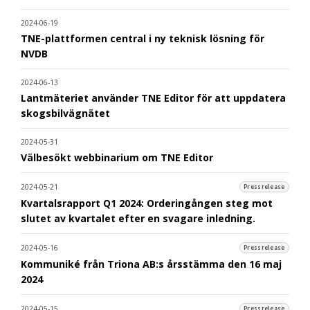
2024-06-19
TNE-plattformen central i ny teknisk lösning för
NVDB
2024-06-13
Lantmäteriet använder TNE Editor för att uppdatera
skogsbilvägnätet
2024-05-31
Välbesökt webbinarium om TNE Editor
2024-05-21
Pressrelease
Kvartalsrapport Q1 2024: Orderingången steg mot
slutet av kvartalet efter en svagare inledning.
2024-05-16
Pressrelease
Kommuniké från Triona AB:s årsstämma den 16 maj
2024
2024-05-15
Pressrelease