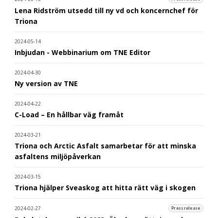
Lena Ridström utsedd till ny vd och koncernchef för
Triona
2024-05-14
Inbjudan - Webbinarium om TNE Editor
2024-04-30
Ny version av TNE
2024-04-22
C-Load – En hållbar väg framåt
2024-03-21
Triona och Arctic Asfalt samarbetar för att minska
asfaltens miljöpåverkan
2024-03-15
Triona hjälper Sveaskog att hitta rätt väg i skogen
2024-02-27
Pressrelease