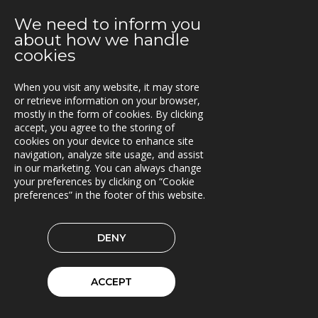
Kunderna nöjda med Triona
We need to inform you
2021-03-08
about how we handle
Ny version av TRACS Flow
cookies
2021-02-26
When you visit any website, it may store
Webinar med RoadCloud
or retrieve information on your browser,
mostly in the form of cookies. By clicking
2021-02-24
accept, you agree to the storing of
Nya lokaler i Oslo
cookies on your device to enhance site
navigation, analyze site usage, and assist
in our marketing. You can always change
2021-01-29
your preferences by clicking on “Cookie
En attraktiv arbetsgivare!
preferences” in the footer of this website.
2021-01-11
Triona expanderar i Göteborg
DENY
2021-01-07
FleetControl - Transdevs IoT-plattform
ACCEPT
2020-12-18