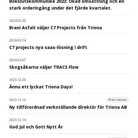
Bokslutskommuniké 2023: Ökad omsättning och en
stark orderingång under det fjärde kvartalet.
2024-02-20
Brani Asfalt väljer C7 Projects från Triona
2024-02-14
C7 projects nya saas-lösning i drift
2024-02-07
Skogsåkarna väljer TRACS Flow
2023-12-20
Ännu ett lyckat Triona Days!
2023-12-15
Pressrelease
Ny tillförordnad verkställande direktör för Triona AB
2023-12-14
God Jul och Gott Nytt År