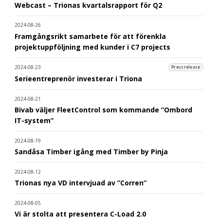
Webcast – Trionas kvartalsrapport för Q2
2024-08-26
Framgångsrikt samarbete för att förenkla
projektuppföljning med kunder i C7 projects
2024-08-23
Pressrelease
Serieentreprenör investerar i Triona
2024-08-21
Bivab väljer FleetControl som kommande ”Ombord
IT-system”
2024-08-19
Sandåsa Timber igång med Timber by Pinja
2024-08-12
Trionas nya VD intervjuad av ”Corren”
2024-08-05
Vi är stolta att presentera C-Load 2.0