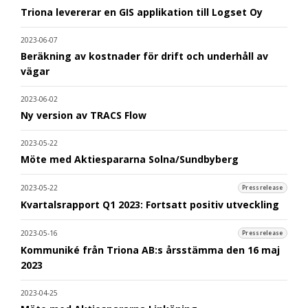
Triona levererar en GIS applikation till Logset Oy
2023-06-07
Beräkning av kostnader för drift och underhåll av
vägar
2023-06-02
Ny version av TRACS Flow
2023-05-22
Möte med Aktiespararna Solna/Sundbyberg
2023-05-22
Pressrelease
Kvartalsrapport Q1 2023: Fortsatt positiv utveckling
2023-05-16
Pressrelease
Kommuniké från Triona AB:s årsstämma den 16 maj
2023
2023-04-25