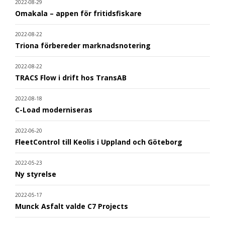
2022-08-29
Omakala – appen för fritidsfiskare
2022-08-22
Triona förbereder marknadsnotering
2022-08-22
TRACS Flow i drift hos TransAB
2022-08-18
C-Load moderniseras
2022-06-20
FleetControl till Keolis i Uppland och Göteborg
2022-05-23
Ny styrelse
2022-05-17
Munck Asfalt valde C7 Projects