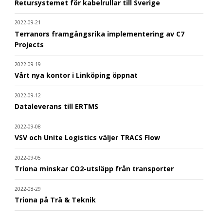
Retursystemet för kabelrullar till Sverige
2022-09-21
Terranors framgångsrika implementering av C7
Projects
2022-09-19
Vårt nya kontor i Linköping öppnat
2022-09-12
Dataleverans till ERTMS
2022-09-08
VSV och Unite Logistics väljer TRACS Flow
2022-09-05
Triona minskar CO2-utsläpp från transporter
2022-08-29
Triona på Trä & Teknik