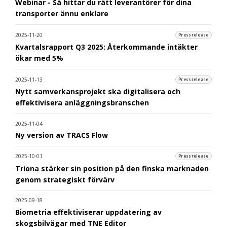
Webinar - Så hittar du rätt leverantörer för dina
transporter ännu enklare
2025-11-20
Pressrelease
Kvartalsrapport Q3 2025: Återkommande intäkter
ökar med 5%
2025-11-13
Pressrelease
Nytt samverkansprojekt ska digitalisera och
effektivisera anläggningsbranschen
2025-11-04
Ny version av TRACS Flow
2025-10-01
Pressrelease
Triona stärker sin position på den finska marknaden
genom strategiskt förvärv
2025-09-18
Biometria effektiviserar uppdatering av
skogsbilvägar med TNE Editor