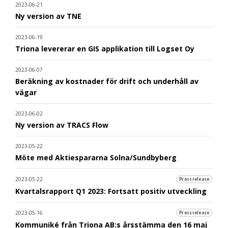
2023-06-21
Ny version av TNE
2023-06-19
Triona levererar en GIS applikation till Logset Oy
2023-06-07
Beräkning av kostnader för drift och underhåll av
vägar
2023-06-02
Ny version av TRACS Flow
2023-05-22
Möte med Aktiespararna Solna/Sundbyberg
2023-05-22
Pressrelease
Kvartalsrapport Q1 2023: Fortsatt positiv utveckling
2023-05-16
Pressrelease
Kommuniké från Triona AB:s årsstämma den 16 maj