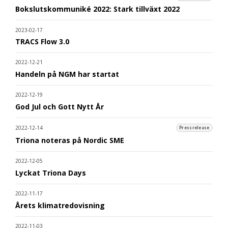
Bokslutskommuniké 2022: Stark tillväxt 2022
2023-02-17
TRACS Flow 3.0
2022-12-21
Handeln på NGM har startat
2022-12-19
God Jul och Gott Nytt År
2022-12-14
Pressrelease
Triona noteras på Nordic SME
2022-12-05
Lyckat Triona Days
2022-11-17
Årets klimatredovisning
2022-11-03