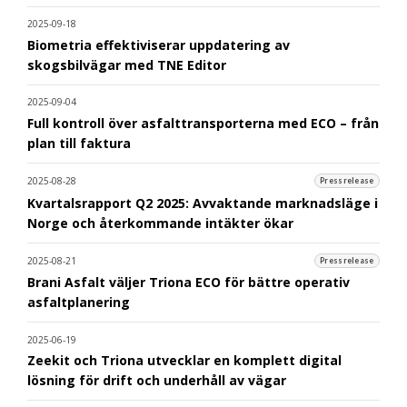
2025-09-18
Biometria effektiviserar uppdatering av
skogsbilvägar med TNE Editor
2025-09-04
Full kontroll över asfalttransporterna med ECO – från
plan till faktura
2025-08-28
Pressrelease
Kvartalsrapport Q2 2025: Avvaktande marknadsläge i
Norge och återkommande intäkter ökar
2025-08-21
Pressrelease
Brani Asfalt väljer Triona ECO för bättre operativ
asfaltplanering
2025-06-19
Zeekit och Triona utvecklar en komplett digital
lösning för drift och underhåll av vägar