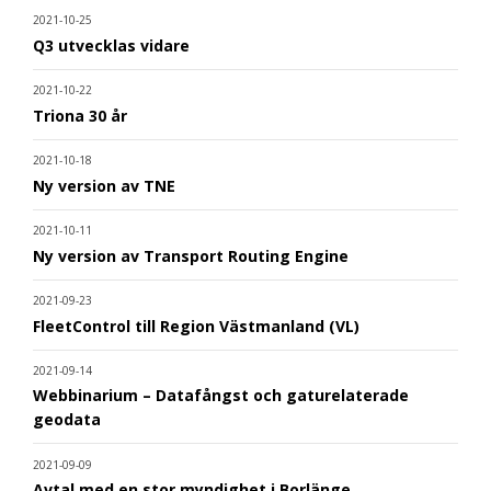
2021-10-25
Q3 utvecklas vidare
2021-10-22
Triona 30 år
2021-10-18
Ny version av TNE
2021-10-11
Ny version av Transport Routing Engine
2021-09-23
FleetControl till Region Västmanland (VL)
2021-09-14
Webbinarium – Datafångst och gaturelaterade
geodata
2021-09-09
Avtal med en stor myndighet i Borlänge