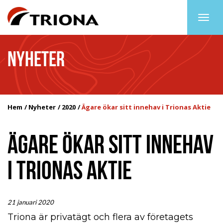
Togg
navig
NYHETER
Hem
Nyheter
2020
Ägare ökar sitt innehav i Trionas Aktie
ÄGARE ÖKAR SITT INNEHAV
I TRIONAS AKTIE
21 januari 2020
Triona är privatägt och flera av företagets