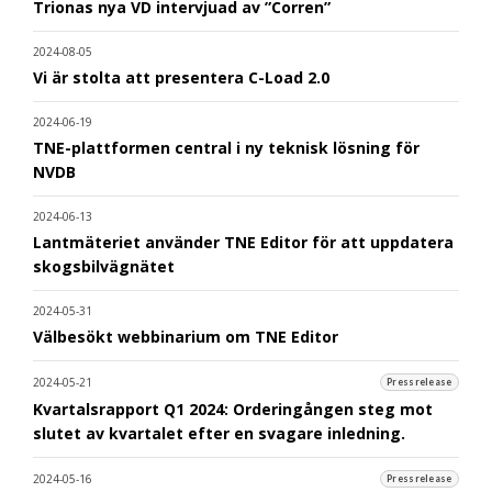
Trionas nya VD intervjuad av ”Corren”
2024-08-05
Vi är stolta att presentera C-Load 2.0
2024-06-19
TNE-plattformen central i ny teknisk lösning för
NVDB
2024-06-13
Lantmäteriet använder TNE Editor för att uppdatera
skogsbilvägnätet
2024-05-31
Välbesökt webbinarium om TNE Editor
2024-05-21
Pressrelease
Kvartalsrapport Q1 2024: Orderingången steg mot
slutet av kvartalet efter en svagare inledning.
2024-05-16
Pressrelease