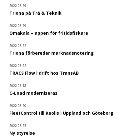
2022-08-29
Triona på Trä & Teknik
2022-08-29
Omakala – appen för fritidsfiskare
2022-08-22
Triona förbereder marknadsnotering
2022-08-22
TRACS Flow i drift hos TransAB
2022-08-18
C-Load moderniseras
2022-06-20
FleetControl till Keolis i Uppland och Göteborg
2022-05-23
Ny styrelse