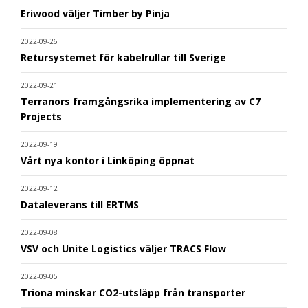
Eriwood väljer Timber by Pinja
2022-09-26
Retursystemet för kabelrullar till Sverige
2022-09-21
Terranors framgångsrika implementering av C7
Projects
2022-09-19
Vårt nya kontor i Linköping öppnat
2022-09-12
Dataleverans till ERTMS
2022-09-08
VSV och Unite Logistics väljer TRACS Flow
2022-09-05
Triona minskar CO2-utsläpp från transporter