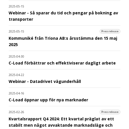
2025-05-15
Webinar - Så sparar du tid och pengar på bokning av
transporter
2025-05-15
Pressrelease
Kommuniké från Triona AB:s årsstämma den 15 maj
2025
2025-04-30
C-Load förbättrar och effektiviserar dagligt arbete
2025-04-22
Webinar - Datadrivet vägunderhåll
2025-04-16
C-Load öppnar upp för nya marknader
2025-02-26
Pressrelease
Kvartalsrapport Q4 2024: Ett kvartal präglat av ett
stabilt men något avvaktande marknadsläge och