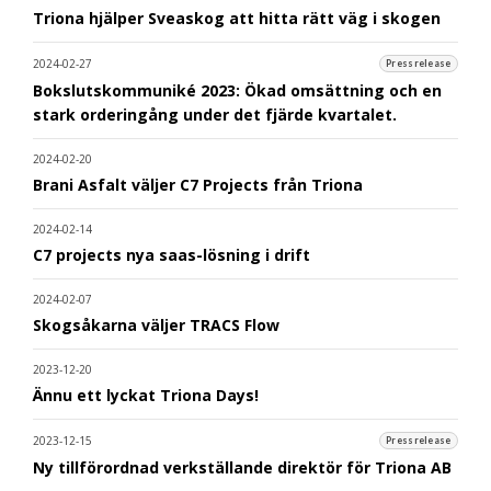
Triona hjälper Sveaskog att hitta rätt väg i skogen
2024-02-27
Pressrelease
Bokslutskommuniké 2023: Ökad omsättning och en
stark orderingång under det fjärde kvartalet.
2024-02-20
Brani Asfalt väljer C7 Projects från Triona
2024-02-14
C7 projects nya saas-lösning i drift
2024-02-07
Skogsåkarna väljer TRACS Flow
2023-12-20
Ännu ett lyckat Triona Days!
2023-12-15
Pressrelease
Ny tillförordnad verkställande direktör för Triona AB