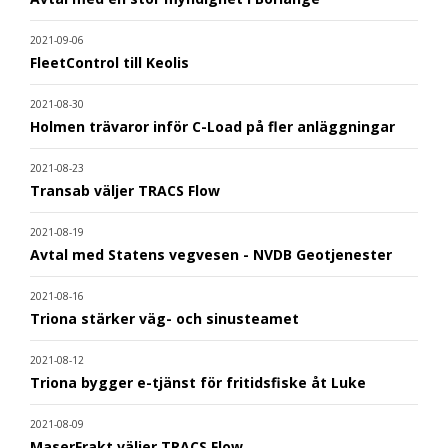
2021-09-06
FleetControl till Keolis
2021-08-30
Holmen trävaror inför C-Load på fler anläggningar
2021-08-23
Transab väljer TRACS Flow
2021-08-19
Avtal med Statens vegvesen - NVDB Geotjenester
2021-08-16
Triona stärker väg- och sinusteamet
2021-08-12
Triona bygger e-tjänst för fritidsfiske åt Luke
2021-08-09
MaserFrakt väljer TRACS Flow