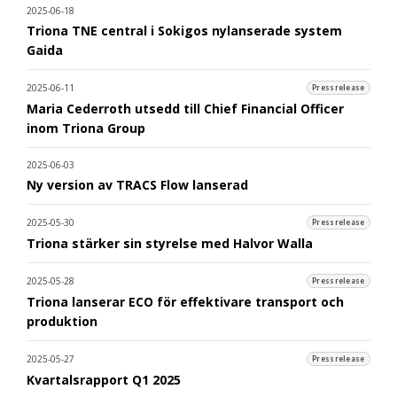
2025-06-18
Triona TNE central i Sokigos nylanserade system
Gaida
2025-06-11
Pressrelease
Maria Cederroth utsedd till Chief Financial Officer
inom Triona Group
2025-06-03
Ny version av TRACS Flow lanserad
2025-05-30
Pressrelease
Triona stärker sin styrelse med Halvor Walla
2025-05-28
Pressrelease
Triona lanserar ECO för effektivare transport och
produktion
2025-05-27
Pressrelease
Kvartalsrapport Q1 2025