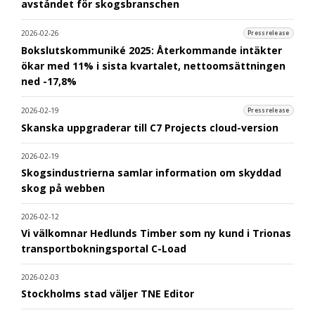
avståndet för skogsbranschen
2026-02-26
Pressrelease
Bokslutskommuniké 2025: Återkommande intäkter
ökar med 11% i sista kvartalet, nettoomsättningen
ned -17,8%
2026-02-19
Pressrelease
Skanska uppgraderar till C7 Projects cloud-version
2026-02-19
Skogsindustrierna samlar information om skyddad
skog på webben
2026-02-12
Vi välkomnar Hedlunds Timber som ny kund i Trionas
transportbokningsportal C-Load
2026-02-03
Stockholms stad väljer TNE Editor