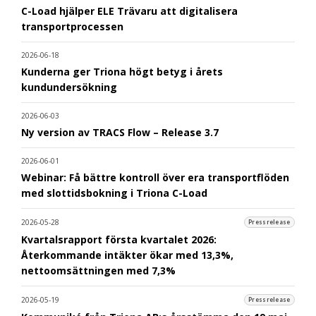
C-Load hjälper ELE Trävaru att digitalisera
transportprocessen
2026-06-18
Kunderna ger Triona högt betyg i årets
kundundersökning
2026-06-03
Ny version av TRACS Flow – Release 3.7
2026-06-01
Webinar: Få bättre kontroll över era transportflöden
med slottidsbokning i Triona C-Load
2026-05-28
Pressrelease
Kvartalsrapport första kvartalet 2026:
Återkommande intäkter ökar med 13,3%,
nettoomsättningen med 7,3%
2026-05-19
Pressrelease