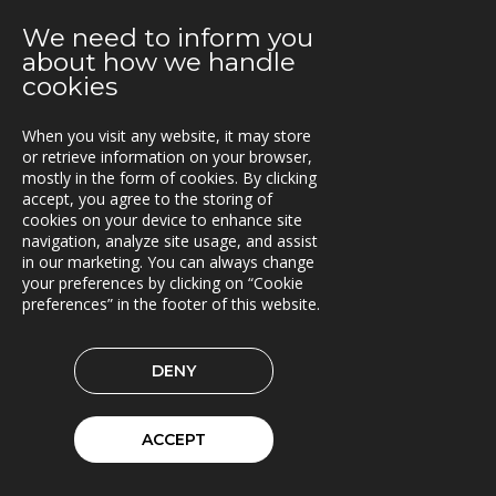
TRACS Flow i drift hos Söderhamns LBC
We need to inform you
about how we handle
2021-03-15
cookies
Kunderna nöjda med Triona
When you visit any website, it may store
2021-03-08
or retrieve information on your browser,
Ny version av TRACS Flow
mostly in the form of cookies. By clicking
accept, you agree to the storing of
2021-02-26
cookies on your device to enhance site
Webinar med RoadCloud
navigation, analyze site usage, and assist
in our marketing. You can always change
your preferences by clicking on “Cookie
2021-02-24
preferences” in the footer of this website.
Nya lokaler i Oslo
2021-01-29
DENY
En attraktiv arbetsgivare!
2021-01-11
ACCEPT
Triona expanderar i Göteborg
2021-01-07