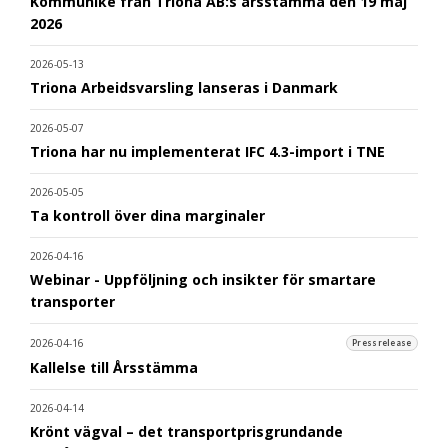
Kommuniké från Triona AB:s årsstämma den 19 maj
2026
2026-05-13
Triona Arbeidsvarsling lanseras i Danmark
2026-05-07
Triona har nu implementerat IFC 4.3-import i TNE
2026-05-05
Ta kontroll över dina marginaler
2026-04-16
Webinar - Uppföljning och insikter för smartare
transporter
2026-04-16
Pressrelease
Kallelse till Årsstämma
2026-04-14
Krönt vägval – det transportprisgrundande