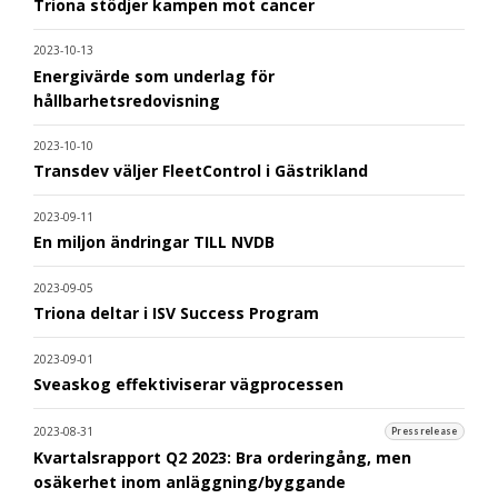
Triona stödjer kampen mot cancer
2023-10-13
Energivärde som underlag för
hållbarhetsredovisning
2023-10-10
Transdev väljer FleetControl i Gästrikland
2023-09-11
En miljon ändringar TILL NVDB
2023-09-05
Triona deltar i ISV Success Program
2023-09-01
Sveaskog effektiviserar vägprocessen
2023-08-31
Pressrelease
Kvartalsrapport Q2 2023: Bra orderingång, men
osäkerhet inom anläggning/byggande