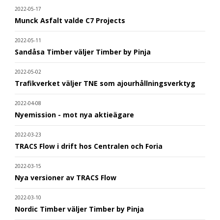
2022-05-17
Munck Asfalt valde C7 Projects
2022-05-11
Sandåsa Timber väljer Timber by Pinja
2022-05-02
Trafikverket väljer TNE som ajourhållningsverktyg
2022-04-08
Nyemission - mot nya aktieägare
2022-03-23
TRACS Flow i drift hos Centralen och Foria
2022-03-15
Nya versioner av TRACS Flow
2022-03-10
Nordic Timber väljer Timber by Pinja