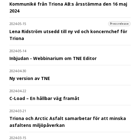
Kommuniké från Triona AB:s årsstämma den 16 maj
2024
2024-05-15
Pressrelease
Lena Ridström utsedd till ny vd och koncernchef för
Triona
2024-05-14
Inbjudan - Webbinarium om TNE Editor
2024-04-30
Ny version av TNE
2024-04-22
C-Load – En hållbar väg framåt
2024-03-21
Triona och Arctic Asfalt samarbetar för att minska
asfaltens miljöpåverkan
2024-03-15