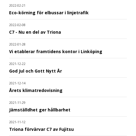
2022-02-21
Eco-körning för elbussar i linjetrafik
2022-02-08
C7 - Nu en del av Triona
2022-01-28
Vi etablerar framtidens kontor i Linköping
2021-12-22
God Jul och Gott Nytt År
2021-12-14
Årets klimatredovisning
2021-11-29
Jämställdhet ger hållbarhet
2021-11-12
Triona förvärvar C7 av Fujitsu