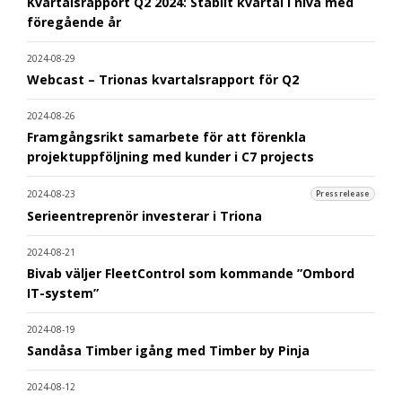
Kvartalsrapport Q2 2024: Stabilt kvartal i nivå med
föregående år
2024-08-29
Webcast – Trionas kvartalsrapport för Q2
2024-08-26
Framgångsrikt samarbete för att förenkla
projektuppföljning med kunder i C7 projects
2024-08-23
Pressrelease
Serieentreprenör investerar i Triona
2024-08-21
Bivab väljer FleetControl som kommande ”Ombord
IT-system”
2024-08-19
Sandåsa Timber igång med Timber by Pinja
2024-08-12