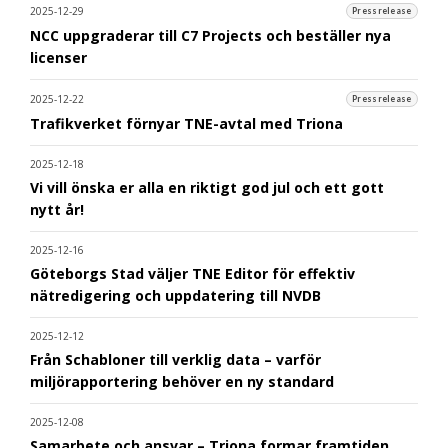
2025-12-29
Pressrelease
NCC uppgraderar till C7 Projects och beställer nya
licenser
2025-12-22
Pressrelease
Trafikverket förnyar TNE-avtal med Triona
2025-12-18
Vi vill önska er alla en riktigt god jul och ett gott
nytt år!
2025-12-16
Göteborgs Stad väljer TNE Editor för effektiv
nätredigering och uppdatering till NVDB
2025-12-12
Från Schabloner till verklig data – varför
miljörapportering behöver en ny standard
2025-12-08
Samarbete och ansvar – Triona formar framtiden