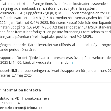
elaterade intäkter. I Sverige finns även ökade kostnader avseende sa
säljning och marknad, samt införandet av nytt affärssystem.
esultatet (EBIT) uppgår till -2,0 (0,3) MSEK. Rörelsemarginalen för E
t fjärde kvartalet är 0,4 % (3,6 %), medan rörelsemarginalen för EBIT
 2024, jämfört mot 0,4 % 2023. Rörelsens kassaﬂöde från den löpand
eten uppgår till 5,6 (4,0) MSEK. Att kassaflödet är 1,7 MSEK starkar
de år är främst hänförligt till en positiv förändring i rörelsekapitalet d
ringarna påverkar rörelsekapitalet positivt med 9,2 MSEK.
ången under det fjärde kvartalet var tillfredställande och något högr
nde period förra året.
rapporten för det fjärde kvartalet presenteras även på en webcast d
 2025 kl 14.00. Länk till webcasten finner du
här
.
pporttillfälle är publiceringen av kvartalsrapporten för januari-mars 2
liceras 27 maj 2025.
r information kontakta
idström
, VD, Trionakoncernen
 73 500 80 40
lena.ridstrom@triona.se