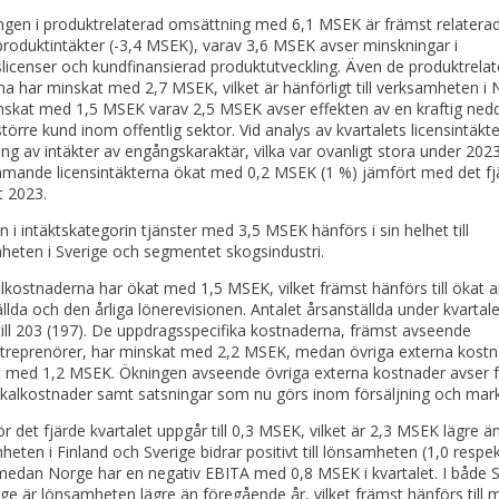
gen i produktrelaterad omsättning med 6,1 MSEK är främst relaterad t
produktintäkter (-3,4 MSEK), varav 3,6 MSEK avser minskningar i
licenser och kundfinansierad produktutveckling. Även de produktrela
na har minskat med 2,7 MSEK, vilket är hänförligt till verksamheten i
skat med 1,5 MSEK varav 2,5 MSEK avser effekten av en kraftig ned
törre kund inom offentlig sektor. Vid analys av kvartalets licensintäkt
ing av intäkter av engångskaraktär, vilka var ovanligt stora under 2023
mande licensintäkterna ökat med 0,2 MSEK (1 %) jämfört med det fj
t 2023.
 i intäktskategorin tjänster med 3,5 MSEK hänförs i sin helhet till
heten i Sverige och segmentet skogsindustri.
kostnaderna har ökat med 1,5 MSEK, vilket främst hänförs till ökat a
llda och den årliga lönerevisionen. Antalet årsanställda under kvartale
ill 203 (197). De uppdragsspecifika kostnaderna, främst avseende
treprenörer, har minskat med 2,2 MSEK, medan övriga externa kostn
t med 1,2 MSEK. Ökningen avseende övriga externa kostnader avser 
okalkostnader samt satsningar som nu görs inom försäljning och mar
r det fjärde kvartalet uppgår till 0,3 MSEK, vilket är 2,3 MSEK lägre ä
eten i Finland och Sverige bidrar positivt till lönsamheten (1,0 respek
edan Norge har en negativ EBITA med 0,8 MSEK i kvartalet. I både S
e är lönsamheten lägre än föregående år, vilket främst hänförs till 