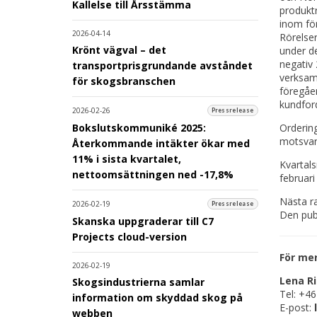
Kallelse till Årsstämma
produktr
inom för
2026-04-14
Rörelser
Krönt vägval – det
under de
negativ
transportprisgrundande avståndet
verksamh
för skogsbranschen
föregåen
kundford
2026-02-26
Pressrelease
Ordering
Bokslutskommuniké 2025:
motsvara
Återkommande intäkter ökar med
11% i sista kvartalet,
Kvartals
nettoomsättningen ned -17,8%
februari
Nästa ra
2026-02-19
Pressrelease
Den pub
Skanska uppgraderar till C7
Projects cloud-version
För me
2026-02-19
Lena R
Skogsindustrierna samlar
Tel: +46
information om skyddad skog på
E-post:
webben