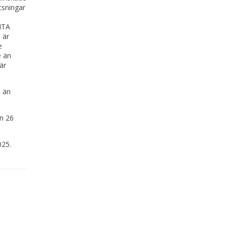
tsningar
BITA
 är
e
e än
är
e än
en 26
025.