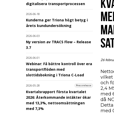
KVA
digitalisera transportprocessen
ME
2026-06-18
Kunderna ger Triona högt betyg i
MA
årets kundundersökning
2026-06-03
SA
Ny version av TRACS Flow – Release
3.7
2026-06-01
26 febru
Webinar: Få bättre kontroll över era
transportflöden med
Nettoo
slottidsbokning i Triona C-Load
vilket
och f
2026-05-28
Pressrelease
2,4 M
Kvartalsrapport första kvartalet
med 6,
2026: Återkommande intäkter ökar
då NO
med 13,3%, nettoomsättningen
Detta
med 7,3%
med 0