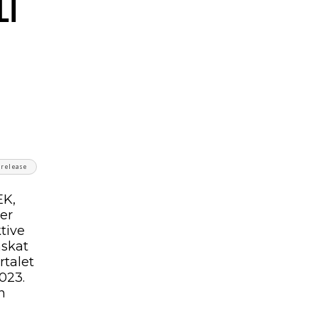
LT
srelease
EK,
er
tive
nskat
rtalet
023.
n