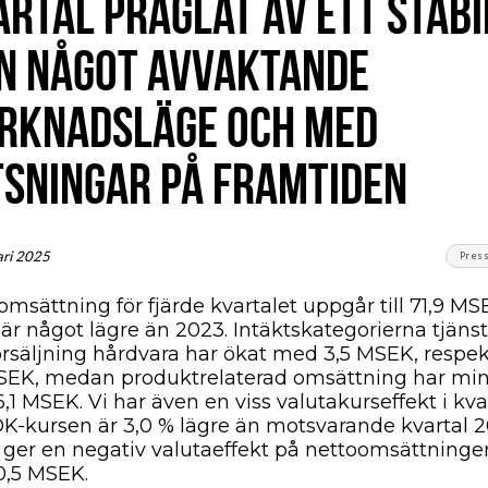
RTAL PRÄGLAT AV ETT STABI
N NÅGOT AVVAKTANDE
RKNADSLÄGE OCH MED
TSNINGAR PÅ FRAMTIDEN
ari 2025
Pres
msättning för fjärde kvartalet uppgår till 71,9 MS
 är något lägre än 2023. Intäktskategorierna tjänst
örsäljning hårdvara har ökat med 3,5 MSEK, respek
SEK, medan produktrelaterad omsättning har mi
1 MSEK. Vi har även en viss valutakurseffekt i kva
K-kursen är 3,0 % lägre än motsvarande kvartal 2
 ger en negativ valutaeffekt på nettoomsättninge
,5 MSEK.