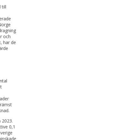
ill
terade
 Norge
dragning
er och
, har de
ärde
ntal
t
ader
främst
knad.
n 2023.
tive 0,1
verige
minskade