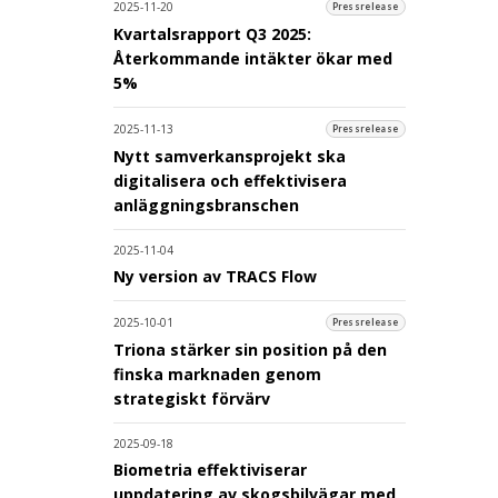
2025-11-20
Pressrelease
Kvartalsrapport Q3 2025:
Återkommande intäkter ökar med
5%
2025-11-13
Pressrelease
Nytt samverkansprojekt ska
digitalisera och effektivisera
anläggningsbranschen
2025-11-04
Ny version av TRACS Flow
2025-10-01
Pressrelease
Triona stärker sin position på den
finska marknaden genom
strategiskt förvärv
2025-09-18
Biometria effektiviserar
uppdatering av skogsbilvägar med