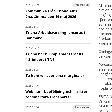
Minsknin
2026-05-19
Pressrelease
direkta 
Kommuniké från Triona AB:s
engångs
årsstämma den 19 maj 2026
tjänster
som min
2026-05-13
hos en s
Triona Arbeidsvarsling lanseras i
eliminer
Danmark
återkom
kvartale
2026-05-07
Ökningen
Triona har nu implementerat IFC
verksam
4.3-import i TNE
Personal
årsanstä
2026-05-05
uppgår t
Ta kontroll över dina marginaler
underen
har öka
2026-04-16
höjda l
Webinar - Uppföljning och insikter
EBITA fö
för smartare transporter
Verksamh
MSEK) m
2026-04-16
Pressrelease
och Norg