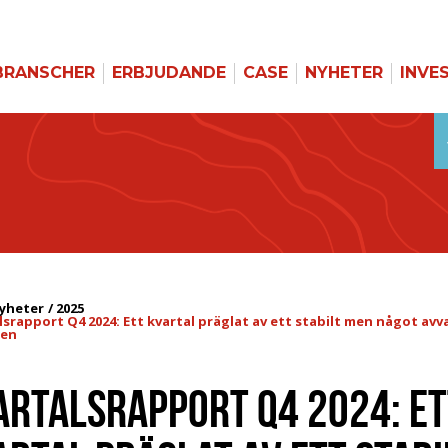
BRANSCHER
ERBJUDANDE
CASE
NYHETER
INVE
yheter
2025
lsrapport Q4 2024: Ett kvartal präglat av ett stabilt men något 
den
ARTALSRAPPORT Q4 2024: ET