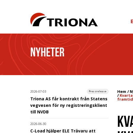
NYHETER
Hem
N
2026-07-03
Pressrelease
Kvarta
Triona AS får kontrakt från Statens
framti
vegvesen för ny registreringsklient
till NVDB
KV
2026-06-30
C-Load hjälper ELE Trävaru att