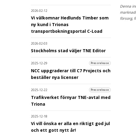
Denna inf
2026-02-12
marknads
Vi välkomnar Hedlunds Timber som
försorg, 
ny kund i Trionas
transportbokningsportal C-Load
2026-02-03
Stockholms stad väljer TNE Editor
2025-12-29
Pressrelease
NCC uppgraderar till C7 Projects och
beställer nya licenser
2025-12-22
Pressrelease
Trafikverket förnyar TNE-avtal med
Triona
2025-12-18
Vi vill önska er alla en riktigt god jul
och ett gott nytt år!