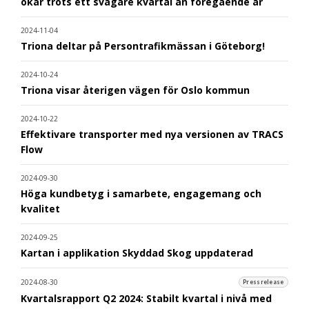
ökar trots ett svagare kvartal än föregående år
2024-11-04
Triona deltar på Persontrafikmässan i Göteborg!
2024-10-24
Triona visar återigen vägen för Oslo kommun
2024-10-22
Effektivare transporter med nya versionen av TRACS
Flow
2024-09-30
Höga kundbetyg i samarbete, engagemang och
kvalitet
2024-09-25
Kartan i applikation Skyddad Skog uppdaterad
2024-08-30
Pressrelease
Kvartalsrapport Q2 2024: Stabilt kvartal i nivå med