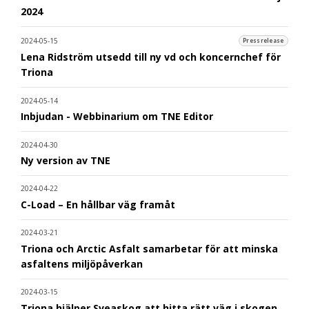
2024
2024-05-15
Pressrelease
Lena Ridström utsedd till ny vd och koncernchef för
Triona
2024-05-14
Inbjudan - Webbinarium om TNE Editor
2024-04-30
Ny version av TNE
2024-04-22
C-Load – En hållbar väg framåt
2024-03-21
Triona och Arctic Asfalt samarbetar för att minska
asfaltens miljöpåverkan
2024-03-15
Triona hjälper Sveaskog att hitta rätt väg i skogen