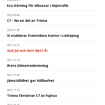
2022-02-21
Eco-körning för elbussar i linjetrafik
2022-02-08
C7 - Nu en del av Triona
2022-01-28
Vi etablerar framtidens kontor i Linköping
2021-12-22
God Jul och Gott Nytt År
2021-12-14
Årets klimatredovisning
2021-11-29
Jämställdhet ger hållbarhet
2021-11-12
Triona förvärvar C7 av Fujitsu