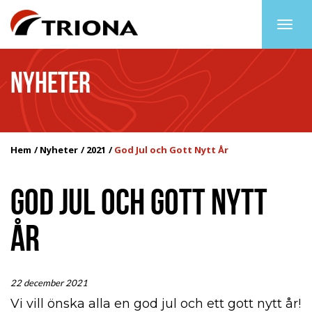
Togg
navig
NYHETER
Hem
Nyheter
2021
God Jul och Gott Nytt År
GOD JUL OCH GOTT NYTT
ÅR
22 december 2021
Vi vill önska alla en god jul och ett gott nytt år!