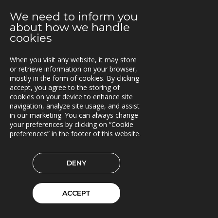
TRACS Flow i drift hos Söderhamns LBC
We need to inform you
2021-03-15
about how we handle
Kunderna nöjda med Triona
cookies
2021-03-08
When you visit any website, it may store
Ny version av TRACS Flow
or retrieve information on your browser,
mostly in the form of cookies. By clicking
2021-02-26
accept, you agree to the storing of
Webinar med RoadCloud
cookies on your device to enhance site
navigation, analyze site usage, and assist
in our marketing. You can always change
2021-02-24
your preferences by clicking on “Cookie
Nya lokaler i Oslo
preferences” in the footer of this website.
2021-01-29
En attraktiv arbetsgivare!
DENY
2021-01-11
Triona expanderar i Göteborg
ACCEPT
2021-01-07