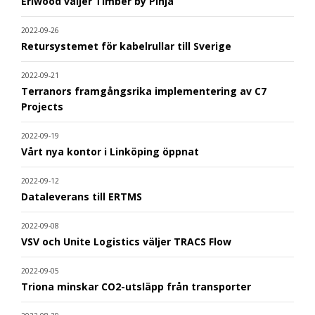
Eriwood väljer Timber by Pinja
2022-09-26
Retursystemet för kabelrullar till Sverige
2022-09-21
Terranors framgångsrika implementering av C7
Projects
2022-09-19
Vårt nya kontor i Linköping öppnat
2022-09-12
Dataleverans till ERTMS
2022-09-08
VSV och Unite Logistics väljer TRACS Flow
2022-09-05
Triona minskar CO2-utsläpp från transporter