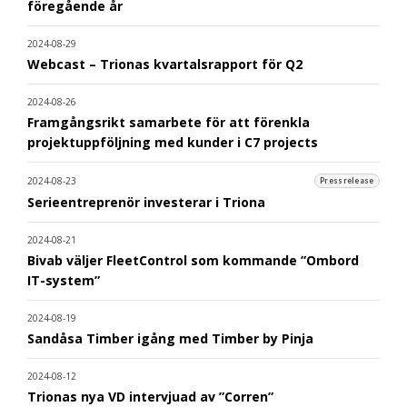
föregående år
2024-08-29
Webcast – Trionas kvartalsrapport för Q2
2024-08-26
Framgångsrikt samarbete för att förenkla
projektuppföljning med kunder i C7 projects
2024-08-23
Pressrelease
Serieentreprenör investerar i Triona
2024-08-21
Bivab väljer FleetControl som kommande ”Ombord
IT-system”
2024-08-19
Sandåsa Timber igång med Timber by Pinja
2024-08-12
Trionas nya VD intervjuad av ”Corren”