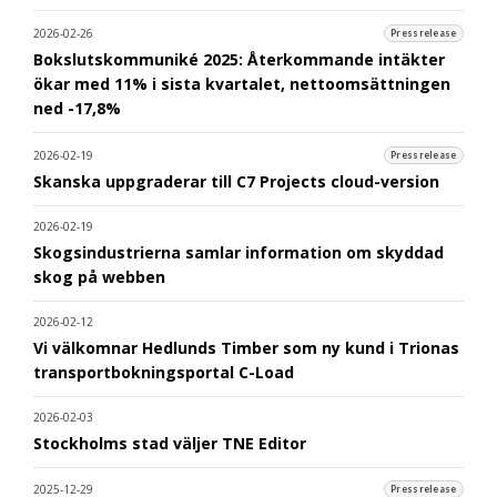
2026-02-26
Pressrelease
Bokslutskommuniké 2025: Återkommande intäkter
ökar med 11% i sista kvartalet, nettoomsättningen
ned -17,8%
2026-02-19
Pressrelease
Skanska uppgraderar till C7 Projects cloud-version
2026-02-19
Skogsindustrierna samlar information om skyddad
skog på webben
2026-02-12
Vi välkomnar Hedlunds Timber som ny kund i Trionas
transportbokningsportal C-Load
2026-02-03
Stockholms stad väljer TNE Editor
2025-12-29
Pressrelease