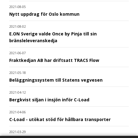
2021-08-05
Nytt uppdrag för Oslo kommun
2021-08-02
E.ON Sverige valde Once by Pinja till sin
bränsleleveranskedja
2021-06-07
Fraktkedjan AB har driftsatt TRACS Flow
2021-05-18
Beläggningssystem till Statens vegvesen
2021-04-12
Bergkvist siljan i insjön inför C-Load
2021-04-06
C-Load - utökat stöd för hållbara transporter
2021-03-29