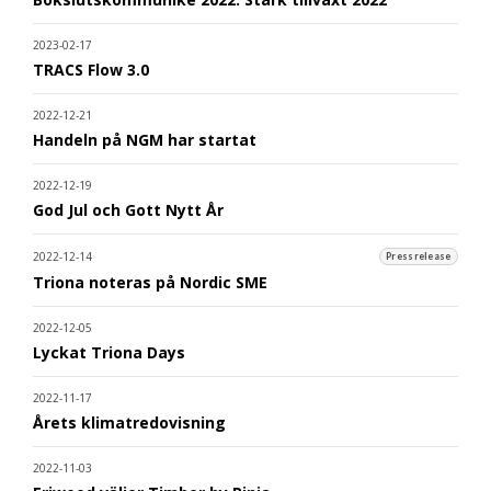
2023-02-17
TRACS Flow 3.0
2022-12-21
Handeln på NGM har startat
2022-12-19
God Jul och Gott Nytt År
2022-12-14
Pressrelease
Triona noteras på Nordic SME
2022-12-05
Lyckat Triona Days
2022-11-17
Årets klimatredovisning
2022-11-03