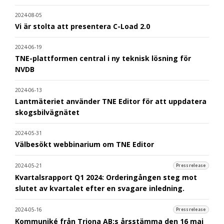
2024-08-05
Vi är stolta att presentera C-Load 2.0
2024-06-19
TNE-plattformen central i ny teknisk lösning för
NVDB
2024-06-13
Lantmäteriet använder TNE Editor för att uppdatera
skogsbilvägnätet
2024-05-31
Välbesökt webbinarium om TNE Editor
2024-05-21
Pressrelease
Kvartalsrapport Q1 2024: Orderingången steg mot
slutet av kvartalet efter en svagare inledning.
2024-05-16
Pressrelease
Kommuniké från Triona AB:s årsstämma den 16 maj