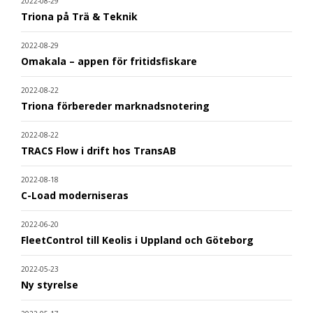
2022-08-29
Triona på Trä & Teknik
2022-08-29
Omakala – appen för fritidsfiskare
2022-08-22
Triona förbereder marknadsnotering
2022-08-22
TRACS Flow i drift hos TransAB
2022-08-18
C-Load moderniseras
2022-06-20
FleetControl till Keolis i Uppland och Göteborg
2022-05-23
Ny styrelse