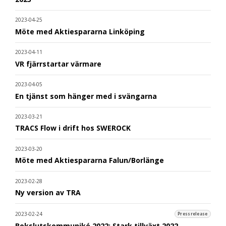
2023-04-25
Möte med Aktiespararna Linköping
2023-04-11
VR fjärrstartar värmare
2023-04-05
En tjänst som hänger med i svängarna
2023-03-21
TRACS Flow i drift hos SWEROCK
2023-03-20
Möte med Aktiespararna Falun/Borlänge
2023-02-28
Ny version av TRA
2023-02-24
Pressrelease
Bokslutskommuniké 2022: Stark tillväxt 2022