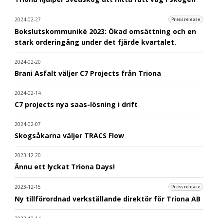
2024-02-27
Pressrelease
Bokslutskommuniké 2023: Ökad omsättning och en
stark orderingång under det fjärde kvartalet.
2024-02-20
Brani Asfalt väljer C7 Projects från Triona
2024-02-14
C7 projects nya saas-lösning i drift
2024-02-07
Skogsåkarna väljer TRACS Flow
2023-12-20
Ännu ett lyckat Triona Days!
2023-12-15
Pressrelease
Ny tillförordnad verkställande direktör för Triona AB