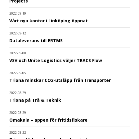
Projects
2022-09-19
Vårt nya kontor i Linköping öppnat
2022-09-12
Dataleverans till ERTMS
2022-09-08
VSV och Unite Logistics väljer TRACS Flow
2022-09-05
Triona minskar CO2-utsläpp från transporter
2022-08-29
Triona på Trä & Teknik
2022-08-29
Omakala – appen för fritidsfiskare
2022-08-22