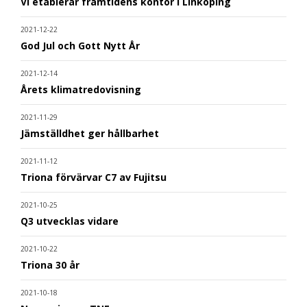
Vi etablerar framtidens kontor i Linköping
2021-12-22
God Jul och Gott Nytt År
2021-12-14
Årets klimatredovisning
2021-11-29
Jämställdhet ger hållbarhet
2021-11-12
Triona förvärvar C7 av Fujitsu
2021-10-25
Q3 utvecklas vidare
2021-10-22
Triona 30 år
2021-10-18