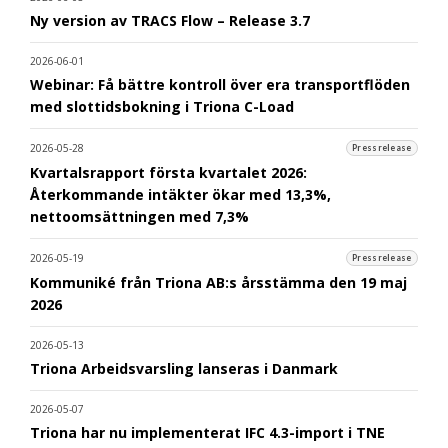
Ny version av TRACS Flow – Release 3.7
2026-06-01
Webinar: Få bättre kontroll över era transportflöden
med slottidsbokning i Triona C-Load
2026-05-28
Pressrelease
Kvartalsrapport första kvartalet 2026:
Återkommande intäkter ökar med 13,3%,
nettoomsättningen med 7,3%
2026-05-19
Pressrelease
Kommuniké från Triona AB:s årsstämma den 19 maj
2026
2026-05-13
Triona Arbeidsvarsling lanseras i Danmark
2026-05-07
Triona har nu implementerat IFC 4.3-import i TNE