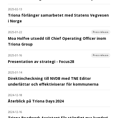
2025-02-13
Triona förlänger samarbetet med Statens Vegvesen
i Norge
2025-01-22
Pressrelease
Moa Holfve utsedd till Chief Operating Officer inom
Triona Group
2025-01-16
Pressrelease
Presentation av strategi - Focus28
2025-01-14
Direktincheckning till NVDB med TNE Editor
underlättar och effektiviserar för kommunerna
2024-12-18
Återblick på Triona Days 2024
2024-12-16
Triona Roadwork Assistant får ständigt nya kunder!