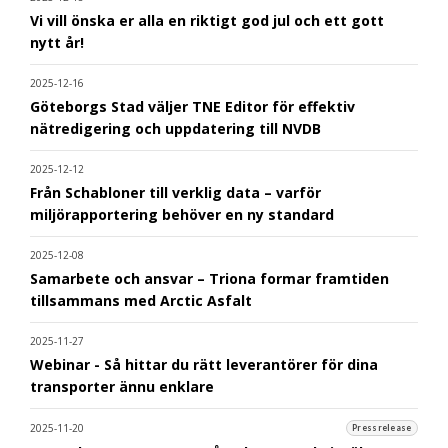
Vi vill önska er alla en riktigt god jul och ett gott
nytt år!
2025-12-16
Göteborgs Stad väljer TNE Editor för effektiv
nätredigering och uppdatering till NVDB
2025-12-12
Från Schabloner till verklig data – varför
miljörapportering behöver en ny standard
2025-12-08
Samarbete och ansvar – Triona formar framtiden
tillsammans med Arctic Asfalt
2025-11-27
Webinar - Så hittar du rätt leverantörer för dina
transporter ännu enklare
2025-11-20
Pressrelease