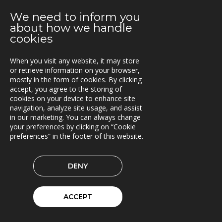
2021-02-26
We need to inform you
Webinar med RoadCloud
about how we handle
cookies
2021-02-24
Nya lokaler i Oslo
When you visit any website, it may store
or retrieve information on your browser,
2021-01-29
mostly in the form of cookies. By clicking
En attraktiv arbetsgivare!
accept, you agree to the storing of
cookies on your device to enhance site
2021-01-11
navigation, analyze site usage, and assist
in our marketing. You can always change
Triona expanderar i Göteborg
your preferences by clicking on “Cookie
preferences” in the footer of this website.
2021-01-07
FleetControl - Transdevs IoT-plattform
DENY
2020-12-18
Entreprenör väljer TRACS Flow
ACCEPT
2020-12-17
God Jul och Gott Nytt År