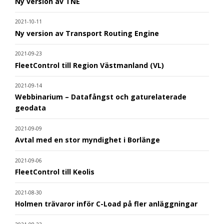
Ny version av TNE
2021-10-11
Ny version av Transport Routing Engine
2021-09-23
FleetControl till Region Västmanland (VL)
2021-09-14
Webbinarium – Datafångst och gaturelaterade
geodata
2021-09-09
Avtal med en stor myndighet i Borlänge
2021-09-06
FleetControl till Keolis
2021-08-30
Holmen trävaror inför C-Load på fler anläggningar