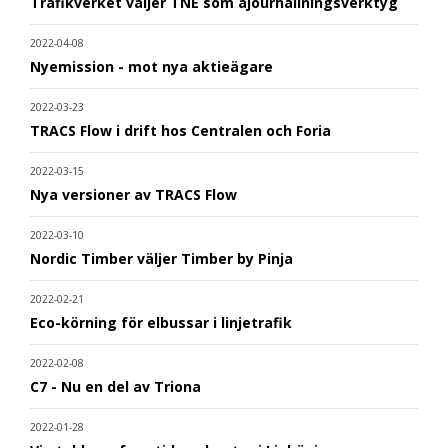
Trafikverket väljer TNE som ajourhållningsverktyg
2022-04-08
Nyemission - mot nya aktieägare
2022-03-23
TRACS Flow i drift hos Centralen och Foria
2022-03-15
Nya versioner av TRACS Flow
2022-03-10
Nordic Timber väljer Timber by Pinja
2022-02-21
Eco-körning för elbussar i linjetrafik
2022-02-08
C7 - Nu en del av Triona
2022-01-28