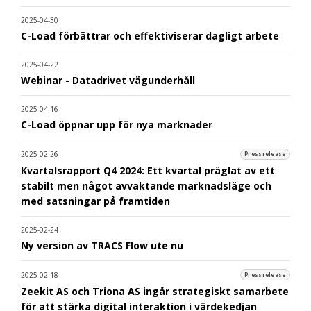
2025-04-30
C-Load förbättrar och effektiviserar dagligt arbete
2025-04-22
Webinar - Datadrivet vägunderhåll
2025-04-16
C-Load öppnar upp för nya marknader
2025-02-26
Pressrelease
Kvartalsrapport Q4 2024: Ett kvartal präglat av ett
stabilt men något avvaktande marknadsläge och
med satsningar på framtiden
2025-02-24
Ny version av TRACS Flow ute nu
2025-02-18
Pressrelease
Zeekit AS och Triona AS ingår strategiskt samarbete
för att stärka digital interaktion i värdekedjan