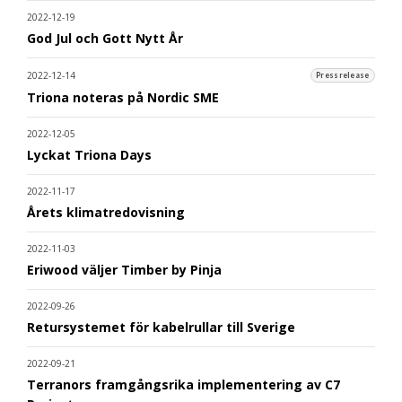
2022-12-19
God Jul och Gott Nytt År
2022-12-14
Pressrelease
Triona noteras på Nordic SME
2022-12-05
Lyckat Triona Days
2022-11-17
Årets klimatredovisning
2022-11-03
Eriwood väljer Timber by Pinja
2022-09-26
Retursystemet för kabelrullar till Sverige
2022-09-21
Terranors framgångsrika implementering av C7