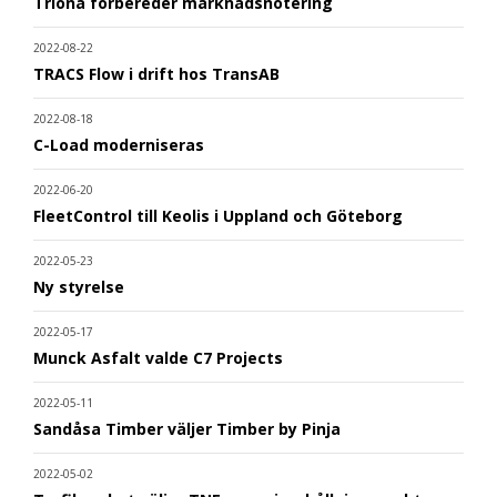
Triona förbereder marknadsnotering
2022-08-22
TRACS Flow i drift hos TransAB
2022-08-18
C-Load moderniseras
2022-06-20
FleetControl till Keolis i Uppland och Göteborg
2022-05-23
Ny styrelse
2022-05-17
Munck Asfalt valde C7 Projects
2022-05-11
Sandåsa Timber väljer Timber by Pinja
2022-05-02