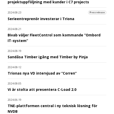
projektuppföljning med kunder i C7 projects
2024-08-23
Pressrelease
Serieentreprenör investerar i Triona
2024-08-21
Bivab väljer FleetControl som kommande ”Ombord
IT-system”
2024-08-19
Sandåsa Timber igång med Timber by Pinja
2024-08-12
Trionas nya VD intervjuad av ”Corren”
2024-08-05
Vi är stolta att presentera C-Load 2.0
2024-06-19
TNE-plattformen central i ny teknisk lösning för
NVDB