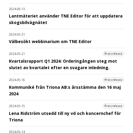
2024-06-13
Lantmäteriet använder TNE Editor för att uppdatera
skogsbilvägnätet
2024-05-31
Välbesökt webbinarium om TNE Editor
2024-05-21
Pressrelease
Kvartalsrapport Q1 2024: Orderingången steg mot
slutet av kvartalet efter en svagare inledning.
2024-05-16
Pressrelease
Kommuniké från Triona AB:s årsstämma den 16 maj
2024
2024-05-15
Pressrelease
Lena Ridström utsedd till ny vd och koncernchef för
Triona
2024-05-14