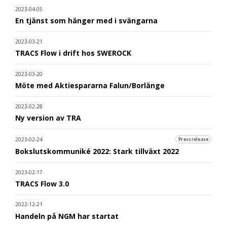
2023-04-05
En tjänst som hänger med i svängarna
2023-03-21
TRACS Flow i drift hos SWEROCK
2023-03-20
Möte med Aktiespararna Falun/Borlänge
2023-02-28
Ny version av TRA
2023-02-24
Pressrelease
Bokslutskommuniké 2022: Stark tillväxt 2022
2023-02-17
TRACS Flow 3.0
2022-12-21
Handeln på NGM har startat