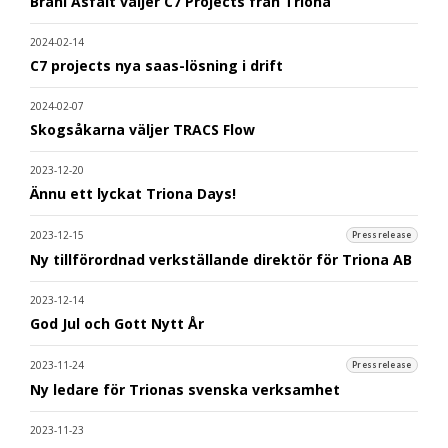
Brani Asfalt väljer C7 Projects från Triona
2024-02-14
C7 projects nya saas-lösning i drift
2024-02-07
Skogsåkarna väljer TRACS Flow
2023-12-20
Ännu ett lyckat Triona Days!
2023-12-15
Pressrelease
Ny tillförordnad verkställande direktör för Triona AB
2023-12-14
God Jul och Gott Nytt År
2023-11-24
Pressrelease
Ny ledare för Trionas svenska verksamhet
2023-11-23