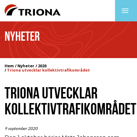
Togg
navig
NYHETER
Hem
Nyheter
2020
Triona utvecklar kollektivtrafikområdet
TRIONA UTVECKLAR
KOLLEKTIVTRAFIKOMRÅDET
9 september 2020