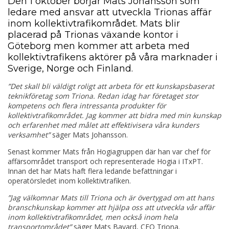
Den 1 oktober börjar Mats Johansson som
ledare med ansvar att utveckla Trionas affär
inom kollektivtrafikområdet. Mats blir
placerad på Trionas växande kontor i
Göteborg men kommer att arbeta med
kollektivtrafikens aktörer på våra marknader i
Sverige, Norge och Finland.
”Det skall bli väldigt roligt att arbeta för ett kunskaps
baserat
teknik
företag som Triona. Redan idag har företaget stor
kompetens och flera intressanta produkter för
kollektivtrafikområdet. Jag kommer att bidra med min kunskap
och erfarenhet
med målet
att effektivisera våra kunders
verksamhet”
säger Mats Johansson.
Senast kommer Mats från Hogiagruppen där han var chef för
affärsområdet transport och representerade Hogia i ITxPT.
Innan det har Mats haft flera ledande befattningar i
operatörsledet inom kollektivtrafiken.
”Jag välkomnar Mats till Triona och är övertygad om att hans
branschkunskap kommer att hjälpa oss att utveckla vår affär
inom kollektivtrafikområdet, men också inom hela
transportområdet”
säger Mats Bayard, CEO Triona.