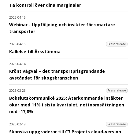
Ta kontroll över dina marginaler
2026-04-16
Webinar - Uppföljning och insikter för smartare
transporter
2026-04-16
Pressrelease
Kallelse till Årsstämma
2026-04-14
Krönt vägval – det transportprisgrundande
avståndet för skogsbranschen
2026-02-26
Pressrelease
Bokslutskommuniké 2025: Återkommande intäkter
ökar med 11% i sista kvartalet, nettoomsättningen
ned -17,8%
2026-02-19
Pressrelease
Skanska uppgraderar till C7 Projects cloud-version