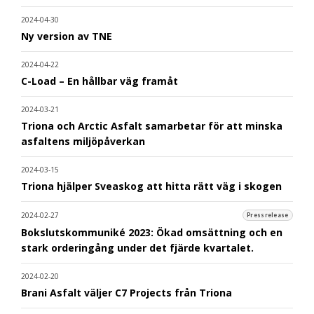
2024-04-30
Ny version av TNE
2024-04-22
C-Load – En hållbar väg framåt
2024-03-21
Triona och Arctic Asfalt samarbetar för att minska
asfaltens miljöpåverkan
2024-03-15
Triona hjälper Sveaskog att hitta rätt väg i skogen
2024-02-27
Pressrelease
Bokslutskommuniké 2023: Ökad omsättning och en
stark orderingång under det fjärde kvartalet.
2024-02-20
Brani Asfalt väljer C7 Projects från Triona