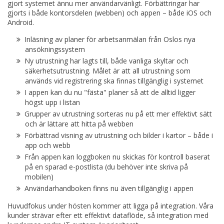
gjort systemet ännu mer användarvänligt. Förbättringar har
gjorts i både kontorsdelen (webben) och appen – både iOS och
Android.
Inläsning av planer för arbetsanmälan från Oslos nya
ansökningssystem
Ny utrustning har lagts till, både vanliga skyltar och
säkerhetsutrustning. Målet är att all utrustning som
används vid registrering ska finnas tillgänglig i systemet
I appen kan du nu "fästa" planer så att de alltid ligger
högst upp i listan
Grupper av utrustning sorteras nu på ett mer effektivt sätt
och är lättare att hitta på webben
Förbättrad visning av utrustning och bilder i kartor – både i
app och webb
Från appen kan loggboken nu skickas för kontroll baserat
på en sparad e-postlista (du behöver inte skriva på
mobilen)
Användarhandboken finns nu även tillgänglig i appen
Huvudfokus under hösten kommer att ligga på integration. Våra
kunder strävar efter ett effektivt dataflöde, så integration med