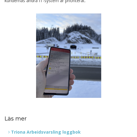
kundernas andra IT-system är prioriterat.
Läs mer
Triona Arbeidsvarsling loggbok