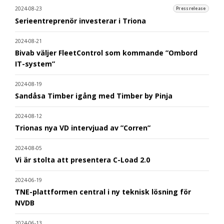
2024-08-23
Pressrelease
Serieentreprenör investerar i Triona
2024-08-21
Bivab väljer FleetControl som kommande ”Ombord
IT-system”
2024-08-19
Sandåsa Timber igång med Timber by Pinja
2024-08-12
Trionas nya VD intervjuad av ”Corren”
2024-08-05
Vi är stolta att presentera C-Load 2.0
2024-06-19
TNE-plattformen central i ny teknisk lösning för
NVDB
2024-06-13