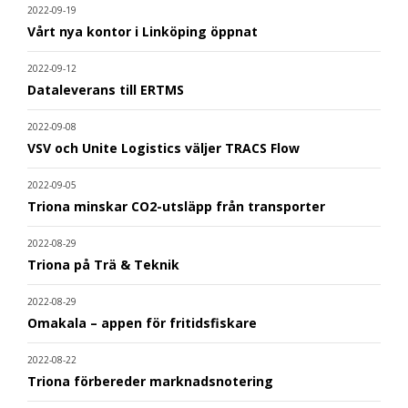
2022-09-19
Vårt nya kontor i Linköping öppnat
2022-09-12
Dataleverans till ERTMS
2022-09-08
VSV och Unite Logistics väljer TRACS Flow
2022-09-05
Triona minskar CO2-utsläpp från transporter
2022-08-29
Triona på Trä & Teknik
2022-08-29
Omakala – appen för fritidsfiskare
2022-08-22
Triona förbereder marknadsnotering