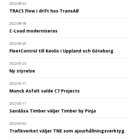
2022-08-22
TRACS Flow i drift hos TransAB
2022-08-18
C-Load moderniseras
2022-06-20
FleetControl till Keolis i Uppland och Göteborg
2022-05-23
Ny styrelse
2022-05-17
Munck Asfalt valde C7 Projects
2022-05-11
Sandåsa Timber väljer Timber by Pinja
2022-05-02
Trafikverket väljer TNE som ajourhållningsverktyg