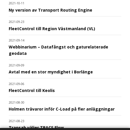
2021-10-11
Ny version av Transport Routing Engine
2021-09-23
FleetControl till Region Västmanland (VL)
2021-09-14
Webbinarium – Datafångst och gaturelaterade
geodata
2021-09-09
Avtal med en stor myndighet i Borlänge
2021-09-06
FleetControl till Keolis
2021-08-30
Holmen trävaror inför C-Load på fler anläggningar
2021-08-23
Transab väljer TRACS Flow