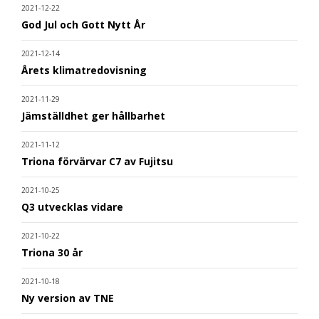
2021-12-22
God Jul och Gott Nytt År
2021-12-14
Årets klimatredovisning
2021-11-29
Jämställdhet ger hållbarhet
2021-11-12
Triona förvärvar C7 av Fujitsu
2021-10-25
Q3 utvecklas vidare
2021-10-22
Triona 30 år
2021-10-18
Ny version av TNE