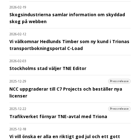
2026-02-19
Skogsindustrierna samlar information om skyddad
skog på webben
2026-02-12
Vi välkomnar Hedlunds Timber som ny kund i Trionas
transportbokningsportal C-Load
2026-02-03
Stockholms stad väljer TNE Editor
2025-12-29
Pressrelease
NCC uppgraderar till C7 Projects och beställer nya
licenser
2025-12-22
Pressrelease
Trafikverket förnyar TNE-avtal med Triona
2025-12-18
Vi vill önska er alla en riktigt god jul och ett gott