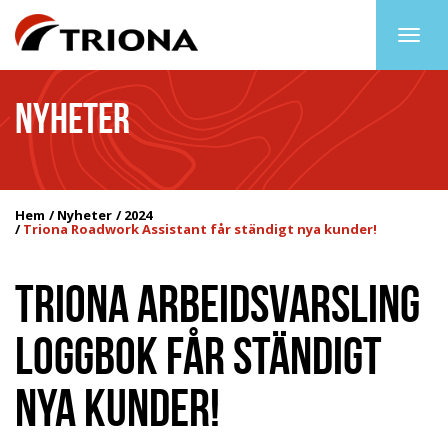
Togg
navig
NYHETER
Hem
Nyheter
2024
Triona Roadwork Assistant får ständigt nya kunder!
TRIONA ARBEIDSVARSLING
LOGGBOK FÅR STÄNDIGT
NYA KUNDER!