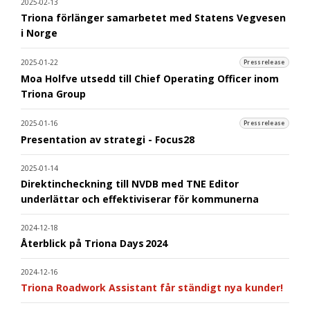
2025-02-13
Triona förlänger samarbetet med Statens Vegvesen
i Norge
2025-01-22
Pressrelease
Moa Holfve utsedd till Chief Operating Officer inom
Triona Group
2025-01-16
Pressrelease
Presentation av strategi - Focus28
2025-01-14
Direktincheckning till NVDB med TNE Editor
underlättar och effektiviserar för kommunerna
2024-12-18
Återblick på Triona Days 2024
2024-12-16
Triona Roadwork Assistant får ständigt nya kunder!