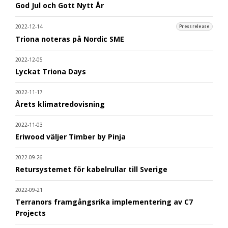
God Jul och Gott Nytt År
2022-12-14
Pressrelease
Triona noteras på Nordic SME
2022-12-05
Lyckat Triona Days
2022-11-17
Årets klimatredovisning
2022-11-03
Eriwood väljer Timber by Pinja
2022-09-26
Retursystemet för kabelrullar till Sverige
2022-09-21
Terranors framgångsrika implementering av C7
Projects