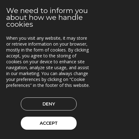
We need to inform you
2021-08-19
about how we handle
Avtal med Statens vegvesen - NVDB Geotjenester
cookies
2021-08-16
Triona stärker väg- och sinusteamet
When you visit any website, it may store
or retrieve information on your browser,
mostly in the form of cookies. By clicking
2021-08-12
accept, you agree to the storing of
Triona bygger e-tjänst för fritidsfiske åt Luke
cookies on your device to enhance site
navigation, analyze site usage, and assist
2021-08-09
in our marketing. You can always change
MaserFrakt väljer TRACS Flow
your preferences by clicking on “Cookie
preferences” in the footer of this website.
2021-08-05
Nytt uppdrag för Oslo kommun
DENY
2021-08-02
E.ON Sverige valde Once by Pinja till sin
ACCEPT
bränsleleveranskedja
2021-06-07