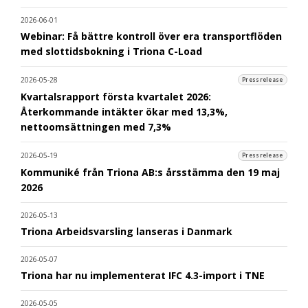
2026-06-01
Webinar: Få bättre kontroll över era transportflöden
med slottidsbokning i Triona C-Load
2026-05-28
Pressrelease
Kvartalsrapport första kvartalet 2026:
Återkommande intäkter ökar med 13,3%,
nettoomsättningen med 7,3%
2026-05-19
Pressrelease
Kommuniké från Triona AB:s årsstämma den 19 maj
2026
2026-05-13
Triona Arbeidsvarsling lanseras i Danmark
2026-05-07
Triona har nu implementerat IFC 4.3-import i TNE
2026-05-05