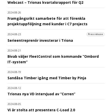
Webcast – Trionas kvartalsrapport för Q2
2024-08-26
Framgångsrikt samarbete för att förenkla
projektuppföljning med kunder i C7 projects
2024-08-23
Pressrelease
Serieentreprenör investerar i Triona
2024-08-21
Bivab väljer FleetControl som kommande ”Ombord
IT-system”
2024-08-19
Sandåsa Timber igång med Timber by Pinja
2024-08-12
Trionas nya VD intervjuad av ”Corren”
2024-08-05
Vi är stolta att presentera C-Load 2.0