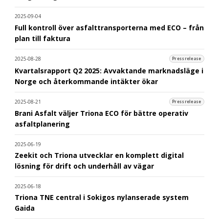
2025-09-04
Full kontroll över asfalttransporterna med ECO – från
plan till faktura
2025-08-28
Pressrelease
Kvartalsrapport Q2 2025: Avvaktande marknadsläge i
Norge och återkommande intäkter ökar
2025-08-21
Pressrelease
Brani Asfalt väljer Triona ECO för bättre operativ
asfaltplanering
2025-06-19
Zeekit och Triona utvecklar en komplett digital
lösning för drift och underhåll av vägar
2025-06-18
Triona TNE central i Sokigos nylanserade system
Gaida