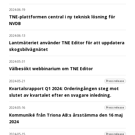
2024-06-19
TNE-plattformen central i ny teknisk lösning för
NVDB
2024-06-13
Lantmäteriet använder TNE Editor för att uppdatera
skogsbilvägnätet
2024-05-31
Välbesökt webbinarium om TNE Editor
2024-05-21
Pressrelease
Kvartalsrapport Q1 2024: Orderingången steg mot
slutet av kvartalet efter en svagare inledning.
2024-05-16
Pressrelease
Kommuniké från Triona AB:s årsstämma den 16 maj
2024
2024-05-15
Pressrelease