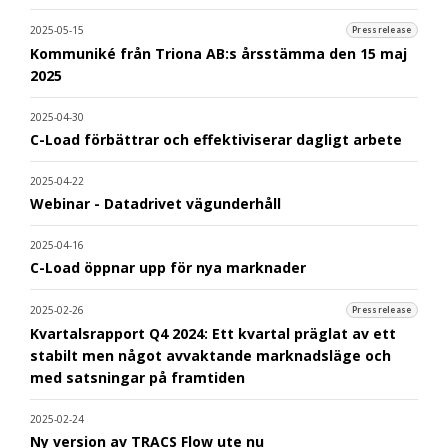
2025-05-15
Pressrelease
Kommuniké från Triona AB:s årsstämma den 15 maj
2025
2025-04-30
C-Load förbättrar och effektiviserar dagligt arbete
2025-04-22
Webinar - Datadrivet vägunderhåll
2025-04-16
C-Load öppnar upp för nya marknader
2025-02-26
Pressrelease
Kvartalsrapport Q4 2024: Ett kvartal präglat av ett
stabilt men något avvaktande marknadsläge och
med satsningar på framtiden
2025-02-24
Ny version av TRACS Flow ute nu