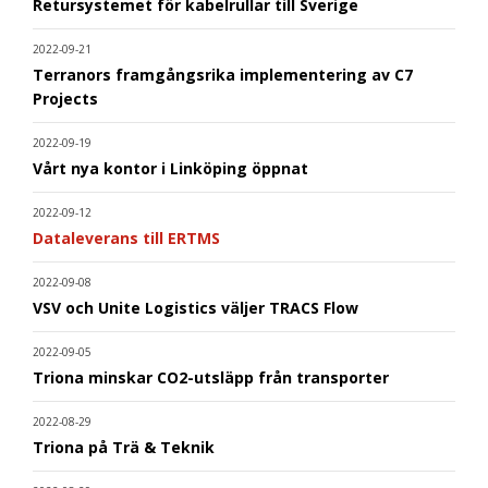
Retursystemet för kabelrullar till Sverige
2022-09-21
Terranors framgångsrika implementering av C7
Projects
2022-09-19
Vårt nya kontor i Linköping öppnat
2022-09-12
Dataleverans till ERTMS
2022-09-08
VSV och Unite Logistics väljer TRACS Flow
2022-09-05
Triona minskar CO2-utsläpp från transporter
2022-08-29
Triona på Trä & Teknik