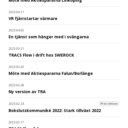
Möte med Aktiespararna Linköping
2023-04-11
VR fjärrstartar värmare
2023-04-05
En tjänst som hänger med i svängarna
2023-03-21
TRACS Flow i drift hos SWEROCK
2023-03-20
Möte med Aktiespararna Falun/Borlänge
2023-02-28
Ny version av TRA
2023-02-24
Pressrelease
Bokslutskommuniké 2022: Stark tillväxt 2022
2023-02-17