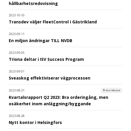
hållbarhetsredovisning
2023-10-10
Transdev väljer FleetControl i Gästrikland
2023-09-11
En miljon ändringar TILL NVDB
2023-09-05
Triona deltar i ISV Success Program
2023-09-01
Sveaskog effektiviserar vägprocessen
2023-08-31
Pressrelease
Kvartalsrapport Q2 2023: Bra orderingång, men
osäkerhet inom anläggning/byggande
2023-08-28
Nytt kontor i Helsingfors