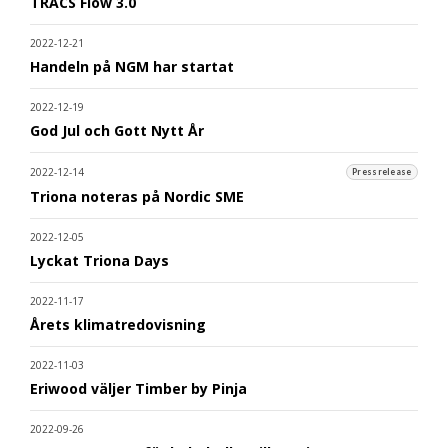
TRACS Flow 3.0
2022-12-21
Handeln på NGM har startat
2022-12-19
God Jul och Gott Nytt År
2022-12-14
Pressrelease
Triona noteras på Nordic SME
2022-12-05
Lyckat Triona Days
2022-11-17
Årets klimatredovisning
2022-11-03
Eriwood väljer Timber by Pinja
2022-09-26