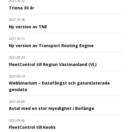
2021-10-22
Triona 30 år
2021-10-18
Ny version av TNE
2021-10-11
Ny version av Transport Routing Engine
2021-09-23
FleetControl till Region Västmanland (VL)
2021-09-14
Webbinarium – Datafångst och gaturelaterade
geodata
2021-09-09
Avtal med en stor myndighet i Borlänge
2021-09-06
FleetControl till Keolis