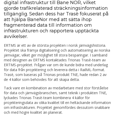
digital infrastruktur till Bane NOR, vilket
gjorde trafikrelaterad sträckningsinformation
tillgänglig. Sedan dess har Trasè fokuserat på
att hjälpa BaneNor med att sätta ihop
fragmenterad data till information om
infrastrukturen och rapportera upptäckta
avvikelser.
ERTMS är ett av de största projekten i norsk järnvägshistoria.
Projektet ska främja digitalisering och automatisering av norska
järnvägar, vilket ger möjlighet till stora besparingar. I samband
med designen av ERTMS kontaktades Trionas Trasè-team av
ERTMS-projektet. Frågan var om de kunde bidra med underlag
för data från projektering och leverera detta i RailML-format.
Trasè, som baseras på Trionas produkt TNE, hade redan 2 av
de 4 källor som behövdes för att skapa detta.
Tack vare en kombination av medarbetare med stor förståelse
för data och järnvägsbranschen, samt teknik i produkten TNE,
lyckades Trionas Trasè-team kombinera 4 källor för
projekteringsdata av olika kvalitet till en heltäckande information
om infrastrukturen. Projektet genomfördes dessutom snabbare
och med högre kvalitet än planerat.