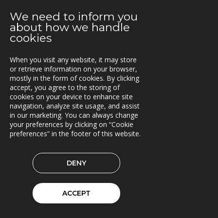
Kunderna nöjda med Triona
We need to inform you
2021-03-08
about how we handle
Ny version av TRACS Flow
cookies
2021-02-26
When you visit any website, it may store
Webinar med RoadCloud
or retrieve information on your browser,
mostly in the form of cookies. By clicking
2021-02-24
accept, you agree to the storing of
Nya lokaler i Oslo
cookies on your device to enhance site
navigation, analyze site usage, and assist
in our marketing. You can always change
2021-01-29
your preferences by clicking on “Cookie
En attraktiv arbetsgivare!
preferences” in the footer of this website.
2021-01-11
Triona expanderar i Göteborg
DENY
2021-01-07
FleetControl - Transdevs IoT-plattform
ACCEPT
2020-12-18