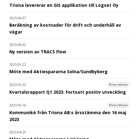
Triona levererar en GIS applikation till Logset Oy
2023-06-07
Beräkning av kostnader för drift och underhåll av
vägar
2023-06-02
Ny version av TRACS Flow
2023-05-22
Möte med Aktiespararna Solna/Sundbyberg
2023-05-22
Pressrelease
Kvartalsrapport Q1 2023: Fortsatt positiv utveckling
2023-05-16
Pressrelease
Kommuniké från Triona AB:s årsstämma den 16 maj
2023
2023-04-25