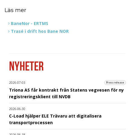
Läs mer
BaneNor - ERTMS
Trasé i drift hos Bane NOR
NYHETER
2026-07-03
Pressrelease
Triona AS får kontrakt från Statens vegvesen för ny
registreringsklient till NVDB
2026-06-30
C-Load hjälper ELE Trävaru att digitalisera
transportprocessen
2026-06-18