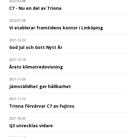
2022-02-08
C7 - Nu en del av Triona
2022-01-28
Vi etablerar framtidens kontor i Linköping
2021-12-22
God Jul och Gott Nytt År
2021-12-14
Årets klimatredovisning
2021-11-29
Jämställdhet ger hållbarhet
2021-11-12
Triona förvärvar C7 av Fujitsu
2021-10-25
Q3 utvecklas vidare