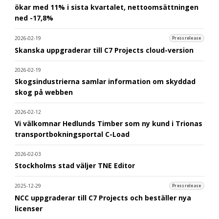
ökar med 11% i sista kvartalet, nettoomsättningen
ned -17,8%
2026-02-19
Pressrelease
Skanska uppgraderar till C7 Projects cloud-version
2026-02-19
Skogsindustrierna samlar information om skyddad
skog på webben
2026-02-12
Vi välkomnar Hedlunds Timber som ny kund i Trionas
transportbokningsportal C-Load
2026-02-03
Stockholms stad väljer TNE Editor
2025-12-29
Pressrelease
NCC uppgraderar till C7 Projects och beställer nya
licenser