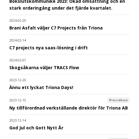
Bokslutskommuniké 2023: Ökad omsättning och en
stark orderingång under det fjärde kvartalet.
2024-02-20
Brani Asfalt väljer C7 Projects från Triona
2024-02-14
C7 projects nya saas-lösning i drift
2024-02-07
Skogsåkarna väljer TRACS Flow
2023-12-20
Ännu ett lyckat Triona Days!
2023-12-15
Pressrelease
Ny tillförordnad verkställande direktör för Triona AB
2023-12-14
God Jul och Gott Nytt År