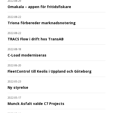
2022-08-29
Omakala – appen för fritidsfiskare
2022-08-22
Triona förbereder marknadsnotering
2022-08-22
TRACS Flow i drift hos TransAB
2022-08-18
C-Load moderniseras
2022-06-20
FleetControl till Keolis i Uppland och Göteborg
2022-05-23
Ny styrelse
2022-05-17
Munck Asfalt valde C7 Projects