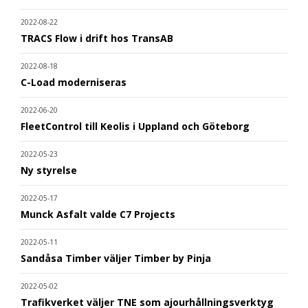
2022-08-22
TRACS Flow i drift hos TransAB
2022-08-18
C-Load moderniseras
2022-06-20
FleetControl till Keolis i Uppland och Göteborg
2022-05-23
Ny styrelse
2022-05-17
Munck Asfalt valde C7 Projects
2022-05-11
Sandåsa Timber väljer Timber by Pinja
2022-05-02
Trafikverket väljer TNE som ajourhållningsverktyg