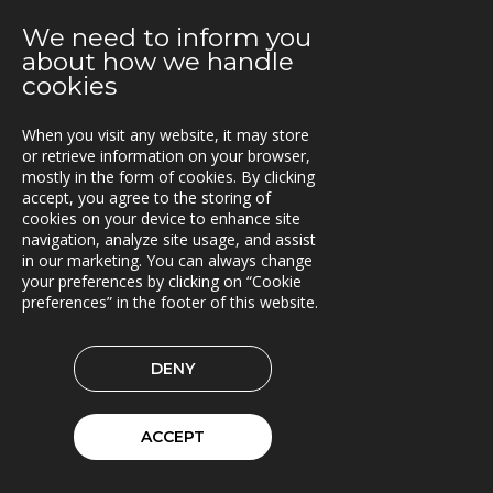
2021-02-26
We need to inform you
Webinar med RoadCloud
about how we handle
cookies
2021-02-24
Nya lokaler i Oslo
When you visit any website, it may store
or retrieve information on your browser,
2021-01-29
mostly in the form of cookies. By clicking
En attraktiv arbetsgivare!
accept, you agree to the storing of
cookies on your device to enhance site
2021-01-11
navigation, analyze site usage, and assist
Triona expanderar i Göteborg
in our marketing. You can always change
your preferences by clicking on “Cookie
2021-01-07
preferences” in the footer of this website.
FleetControl - Transdevs IoT-plattform
2020-12-18
DENY
Entreprenör väljer TRACS Flow
ACCEPT
2020-12-17
God Jul och Gott Nytt År