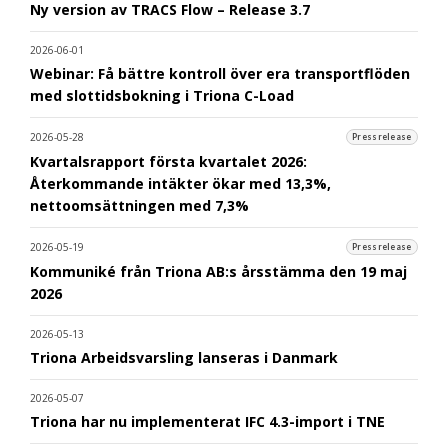
Ny version av TRACS Flow – Release 3.7
2026-06-01
Webinar: Få bättre kontroll över era transportflöden
med slottidsbokning i Triona C-Load
2026-05-28
Pressrelease
Kvartalsrapport första kvartalet 2026:
Återkommande intäkter ökar med 13,3%,
nettoomsättningen med 7,3%
2026-05-19
Pressrelease
Kommuniké från Triona AB:s årsstämma den 19 maj
2026
2026-05-13
Triona Arbeidsvarsling lanseras i Danmark
2026-05-07
Triona har nu implementerat IFC 4.3-import i TNE