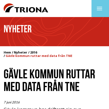
Togg
navig
NYHETER
Hem
Nyheter
2016
Gävle kommun ruttar med data från TNE
GÄVLE KOMMUN RUTTAR
MED DATA FRÅN TNE
7 juni 2016