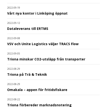
2022-09-19
Vårt nya kontor i Linköping öppnat
2022-09-12
Dataleverans till ERTMS
2022-09-08
VSV och Unite Logistics väljer TRACS Flow
2022-09-05
Triona minskar CO2-utsläpp från transporter
2022-08-29
Triona på Trä & Teknik
2022-08-29
Omakala – appen för fritidsfiskare
2022-08-22
Triona förbereder marknadsnotering