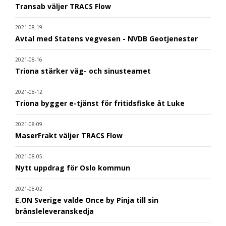
Transab väljer TRACS Flow
2021-08-19
Avtal med Statens vegvesen - NVDB Geotjenester
2021-08-16
Triona stärker väg- och sinusteamet
2021-08-12
Triona bygger e-tjänst för fritidsfiske åt Luke
2021-08-09
MaserFrakt väljer TRACS Flow
2021-08-05
Nytt uppdrag för Oslo kommun
2021-08-02
E.ON Sverige valde Once by Pinja till sin
bränsleleveranskedja