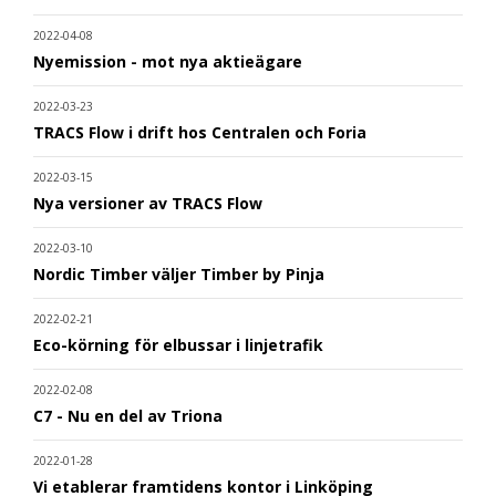
2022-04-08
Nyemission - mot nya aktieägare
2022-03-23
TRACS Flow i drift hos Centralen och Foria
2022-03-15
Nya versioner av TRACS Flow
2022-03-10
Nordic Timber väljer Timber by Pinja
2022-02-21
Eco-körning för elbussar i linjetrafik
2022-02-08
C7 - Nu en del av Triona
2022-01-28
Vi etablerar framtidens kontor i Linköping