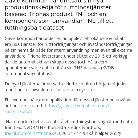
Gävle kommun har driftsatt sin nya
produktionskedja för ruttningstjänster
baserad Trionas produkt TNE och en
komponent som omvandlar TNE till ett
ruttningsbart dataset
Gävle kommun har under en tid upplevt ett öka behov på att
erbjuda tjänster för ruttförfrågningar och avståndsförfrågningar
på sin hemsida både för intern användning men även till externa
användare. Triona levererade under slutet av 2015 ett verktyg
där de automatiskt kan skapa dessa (och hålla dem
uppdaterade varje natt) utifrån sin TNE databas (KVDB -
kommunal vägdatabas).
De nya tjänsterna är nu satta i drift och till en början erbjuder
man tjänster avsedda för bilister och cyklister.
Ett exempel på extern applikation där dessa tjänster nu används
är tjänsten skolrutt,
https://gis.gavle.se/pubs/smart/?
karta=skolrutt
Har du också behov av att få ett ruttningsbart vägnät med data
från t.ex. NVDB/TNE. Kontakta Fredrik Nordfors,
fredrik.nordfors@triona.se
, 070-317 14 93 så hjälper vi dig!