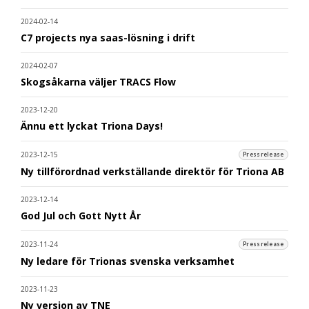
2024-02-14
C7 projects nya saas-lösning i drift
2024-02-07
Skogsåkarna väljer TRACS Flow
2023-12-20
Ännu ett lyckat Triona Days!
2023-12-15
Pressrelease
Ny tillförordnad verkställande direktör för Triona AB
2023-12-14
God Jul och Gott Nytt År
2023-11-24
Pressrelease
Ny ledare för Trionas svenska verksamhet
2023-11-23
Ny version av TNE