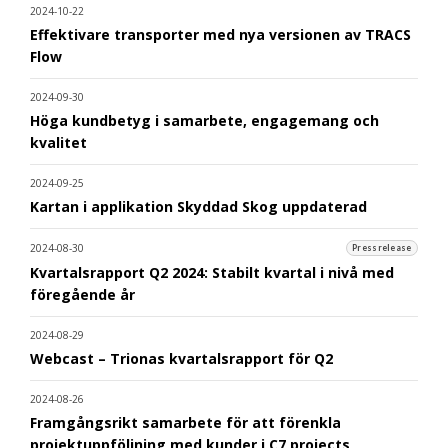
2024-10-22
Effektivare transporter med nya versionen av TRACS
Flow
2024-09-30
Höga kundbetyg i samarbete, engagemang och
kvalitet
2024-09-25
Kartan i applikation Skyddad Skog uppdaterad
2024-08-30
Pressrelease
Kvartalsrapport Q2 2024: Stabilt kvartal i nivå med
föregående år
2024-08-29
Webcast – Trionas kvartalsrapport för Q2
2024-08-26
Framgångsrikt samarbete för att förenkla
projektuppföljning med kunder i C7 projects