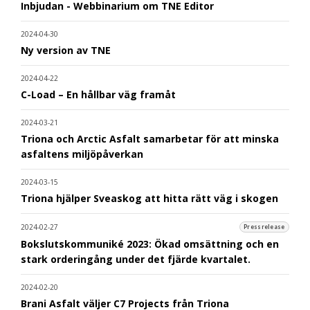
Inbjudan - Webbinarium om TNE Editor
2024-04-30
Ny version av TNE
2024-04-22
C-Load – En hållbar väg framåt
2024-03-21
Triona och Arctic Asfalt samarbetar för att minska
asfaltens miljöpåverkan
2024-03-15
Triona hjälper Sveaskog att hitta rätt väg i skogen
2024-02-27
Pressrelease
Bokslutskommuniké 2023: Ökad omsättning och en
stark orderingång under det fjärde kvartalet.
2024-02-20
Brani Asfalt väljer C7 Projects från Triona