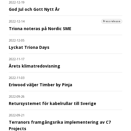
2022-12-19
God Jul och Gott Nytt År
2022-12-14
Pressrelease
Triona noteras på Nordic SME
2022-12-05
Lyckat Triona Days
2022-11-17
Årets klimatredovisning
2022-11-03
Eriwood väljer Timber by Pinja
2022-09-26
Retursystemet för kabelrullar till Sverige
2022-09-21
Terranors framgångsrika implementering av C7
Projects