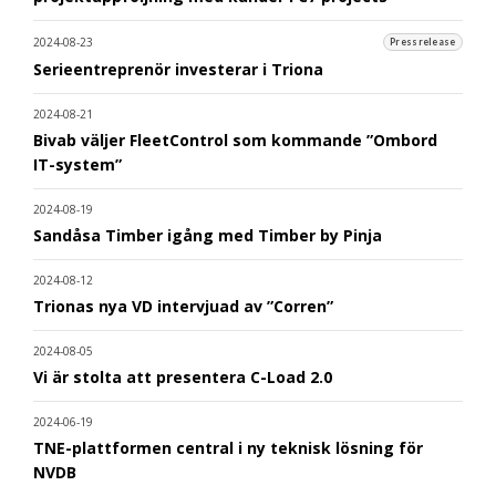
2024-08-23
Pressrelease
Serieentreprenör investerar i Triona
2024-08-21
Bivab väljer FleetControl som kommande ”Ombord
IT-system”
2024-08-19
Sandåsa Timber igång med Timber by Pinja
2024-08-12
Trionas nya VD intervjuad av ”Corren”
2024-08-05
Vi är stolta att presentera C-Load 2.0
2024-06-19
TNE-plattformen central i ny teknisk lösning för
NVDB