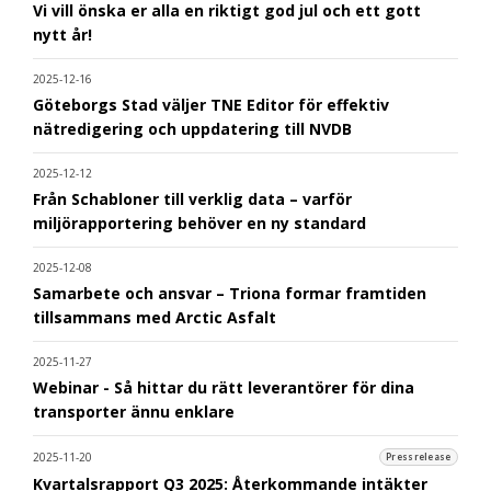
Vi vill önska er alla en riktigt god jul och ett gott
nytt år!
2025-12-16
Göteborgs Stad väljer TNE Editor för effektiv
nätredigering och uppdatering till NVDB
2025-12-12
Från Schabloner till verklig data – varför
miljörapportering behöver en ny standard
2025-12-08
Samarbete och ansvar – Triona formar framtiden
tillsammans med Arctic Asfalt
2025-11-27
Webinar - Så hittar du rätt leverantörer för dina
transporter ännu enklare
2025-11-20
Pressrelease
Kvartalsrapport Q3 2025: Återkommande intäkter