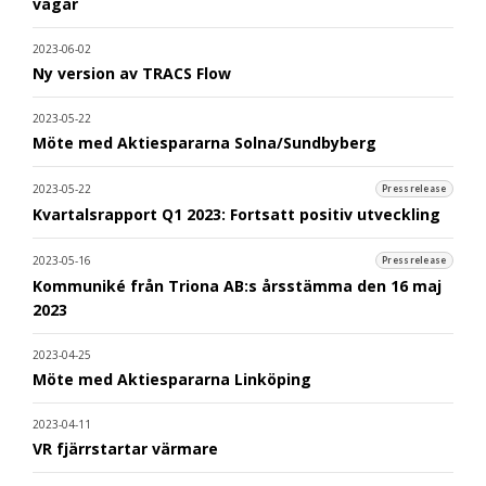
vägar
2023-06-02
Ny version av TRACS Flow
2023-05-22
Möte med Aktiespararna Solna/Sundbyberg
2023-05-22
Pressrelease
Kvartalsrapport Q1 2023: Fortsatt positiv utveckling
2023-05-16
Pressrelease
Kommuniké från Triona AB:s årsstämma den 16 maj
2023
2023-04-25
Möte med Aktiespararna Linköping
2023-04-11
VR fjärrstartar värmare