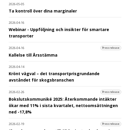
2026-05-05
Ta kontroll över dina marginaler
2026-04-16
Webinar - Uppföljning och insikter för smartare
transporter
2026-04-16
Pressrelease
Kallelse till Årsstämma
2026-04-14
Krönt vägval – det transportprisgrundande
avståndet för skogsbranschen
2026-02-26
Pressrelease
Bokslutskommuniké 2025: Återkommande intäkter
ökar med 11% i sista kvartalet, nettoomsättningen
ned -17,8%
2026-02-19
Pressrelease