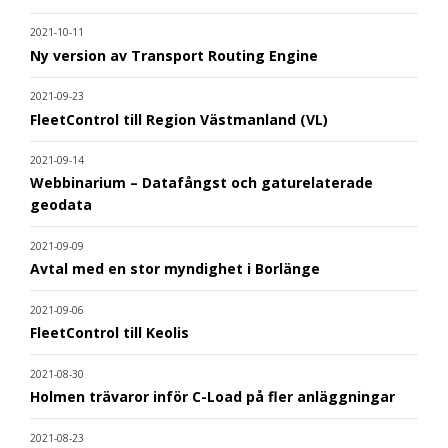
2021-10-11
Ny version av Transport Routing Engine
2021-09-23
FleetControl till Region Västmanland (VL)
2021-09-14
Webbinarium – Datafångst och gaturelaterade
geodata
2021-09-09
Avtal med en stor myndighet i Borlänge
2021-09-06
FleetControl till Keolis
2021-08-30
Holmen trävaror inför C-Load på fler anläggningar
2021-08-23