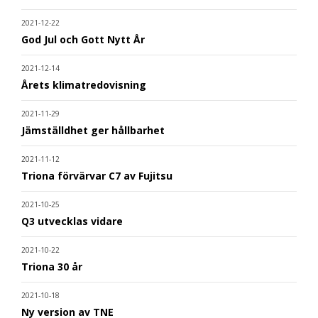
2021-12-22
God Jul och Gott Nytt År
2021-12-14
Årets klimatredovisning
2021-11-29
Jämställdhet ger hållbarhet
2021-11-12
Triona förvärvar C7 av Fujitsu
2021-10-25
Q3 utvecklas vidare
2021-10-22
Triona 30 år
2021-10-18
Ny version av TNE