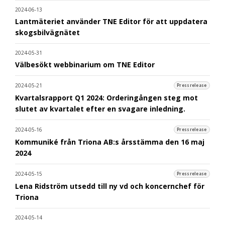
2024-06-13
Lantmäteriet använder TNE Editor för att uppdatera
skogsbilvägnätet
2024-05-31
Välbesökt webbinarium om TNE Editor
2024-05-21
Pressrelease
Kvartalsrapport Q1 2024: Orderingången steg mot
slutet av kvartalet efter en svagare inledning.
2024-05-16
Pressrelease
Kommuniké från Triona AB:s årsstämma den 16 maj
2024
2024-05-15
Pressrelease
Lena Ridström utsedd till ny vd och koncernchef för
Triona
2024-05-14