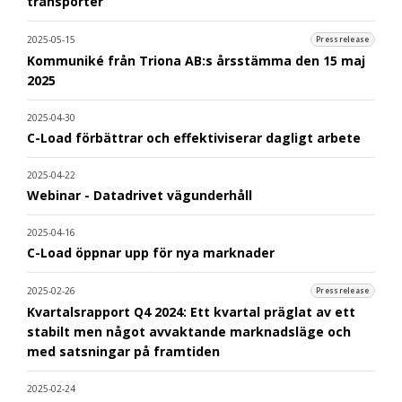
transporter
2025-05-15
Pressrelease
Kommuniké från Triona AB:s årsstämma den 15 maj
2025
2025-04-30
C-Load förbättrar och effektiviserar dagligt arbete
2025-04-22
Webinar - Datadrivet vägunderhåll
2025-04-16
C-Load öppnar upp för nya marknader
2025-02-26
Pressrelease
Kvartalsrapport Q4 2024: Ett kvartal präglat av ett
stabilt men något avvaktande marknadsläge och
med satsningar på framtiden
2025-02-24