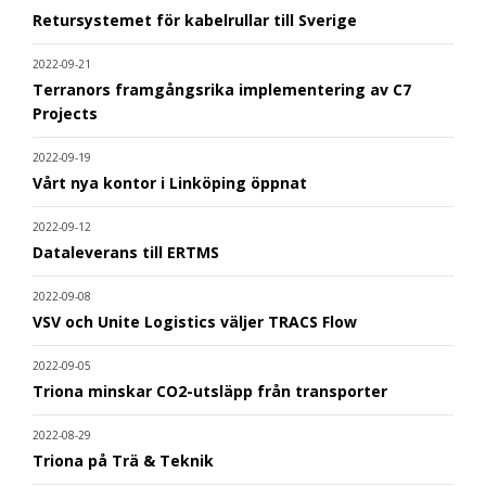
Retursystemet för kabelrullar till Sverige
2022-09-21
Terranors framgångsrika implementering av C7
Projects
2022-09-19
Vårt nya kontor i Linköping öppnat
2022-09-12
Dataleverans till ERTMS
2022-09-08
VSV och Unite Logistics väljer TRACS Flow
2022-09-05
Triona minskar CO2-utsläpp från transporter
2022-08-29
Triona på Trä & Teknik