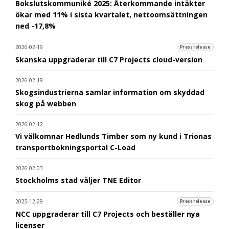
Bokslutskommuniké 2025: Återkommande intäkter
ökar med 11% i sista kvartalet, nettoomsättningen
ned -17,8%
2026-02-19
Pressrelease
Skanska uppgraderar till C7 Projects cloud-version
2026-02-19
Skogsindustrierna samlar information om skyddad
skog på webben
2026-02-12
Vi välkomnar Hedlunds Timber som ny kund i Trionas
transportbokningsportal C-Load
2026-02-03
Stockholms stad väljer TNE Editor
2025-12-29
Pressrelease
NCC uppgraderar till C7 Projects och beställer nya
licenser