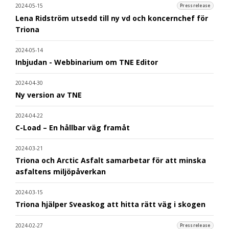
2024-05-15
Pressrelease
Lena Ridström utsedd till ny vd och koncernchef för
Triona
2024-05-14
Inbjudan - Webbinarium om TNE Editor
2024-04-30
Ny version av TNE
2024-04-22
C-Load – En hållbar väg framåt
2024-03-21
Triona och Arctic Asfalt samarbetar för att minska
asfaltens miljöpåverkan
2024-03-15
Triona hjälper Sveaskog att hitta rätt väg i skogen
2024-02-27
Pressrelease