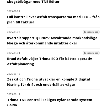
skogsbilvägar med TNE Editor
2025-09-04
Full kontroll över asfalttransporterna med ECO – från
plan till faktura
2025-08-28
Pressrelease
Kvartalsrapport Q2 2025: Avvaktande marknadsläge i
Norge och återkommande intäkter ökar
2025-08-21
Pressrelease
Brani Asfalt väljer Triona ECO för bättre operativ
asfaltplanering
2025-06-19
Zeekit och Triona utvecklar en komplett digital
lösning för drift och underhåll av vägar
2025-06-18
Triona TNE central i Sokigos nylanserade system
Gaida