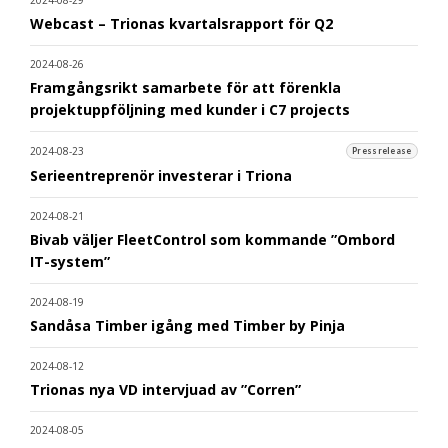
2024-08-29
Webcast – Trionas kvartalsrapport för Q2
2024-08-26
Framgångsrikt samarbete för att förenkla
projektuppföljning med kunder i C7 projects
2024-08-23
Pressrelease
Serieentreprenör investerar i Triona
2024-08-21
Bivab väljer FleetControl som kommande ”Ombord
IT-system”
2024-08-19
Sandåsa Timber igång med Timber by Pinja
2024-08-12
Trionas nya VD intervjuad av ”Corren”
2024-08-05