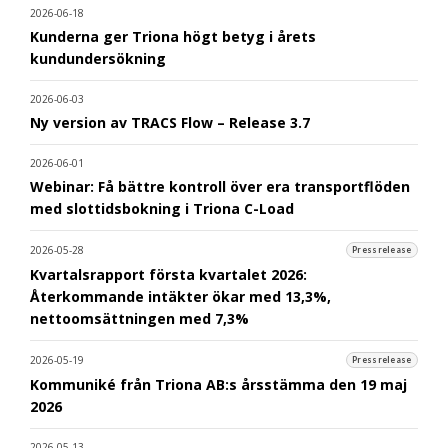
2026-06-18
Kunderna ger Triona högt betyg i årets
kundundersökning
2026-06-03
Ny version av TRACS Flow – Release 3.7
2026-06-01
Webinar: Få bättre kontroll över era transportflöden
med slottidsbokning i Triona C-Load
2026-05-28
Pressrelease
Kvartalsrapport första kvartalet 2026:
Återkommande intäkter ökar med 13,3%,
nettoomsättningen med 7,3%
2026-05-19
Pressrelease
Kommuniké från Triona AB:s årsstämma den 19 maj
2026
2026-05-13