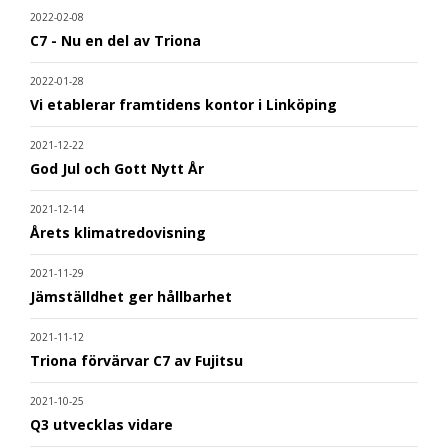
2022-02-08
C7 - Nu en del av Triona
2022-01-28
Vi etablerar framtidens kontor i Linköping
2021-12-22
God Jul och Gott Nytt År
2021-12-14
Årets klimatredovisning
2021-11-29
Jämställdhet ger hållbarhet
2021-11-12
Triona förvärvar C7 av Fujitsu
2021-10-25
Q3 utvecklas vidare