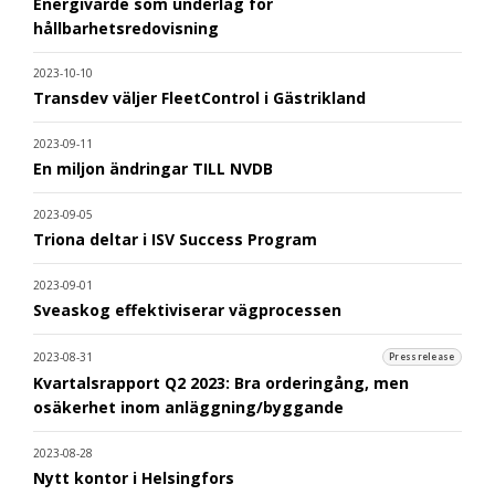
Energivärde som underlag för
hållbarhetsredovisning
2023-10-10
Transdev väljer FleetControl i Gästrikland
2023-09-11
En miljon ändringar TILL NVDB
2023-09-05
Triona deltar i ISV Success Program
2023-09-01
Sveaskog effektiviserar vägprocessen
2023-08-31
Pressrelease
Kvartalsrapport Q2 2023: Bra orderingång, men
osäkerhet inom anläggning/byggande
2023-08-28
Nytt kontor i Helsingfors