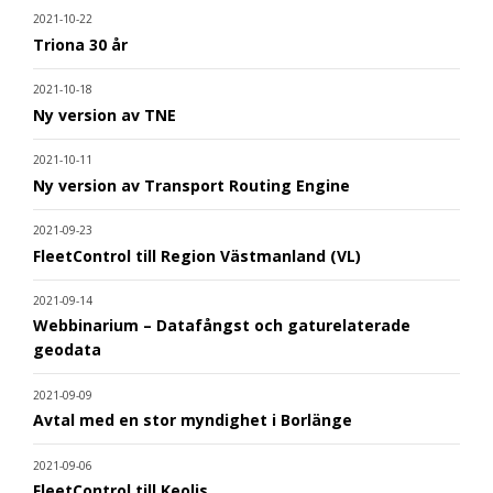
2021-10-22
Triona 30 år
2021-10-18
Ny version av TNE
2021-10-11
Ny version av Transport Routing Engine
2021-09-23
FleetControl till Region Västmanland (VL)
2021-09-14
Webbinarium – Datafångst och gaturelaterade
geodata
2021-09-09
Avtal med en stor myndighet i Borlänge
2021-09-06
FleetControl till Keolis