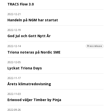
TRACS Flow 3.0
2022-12-21
Handeln på NGM har startat
2022-12-19
God Jul och Gott Nytt År
2022-12-14
Pressrelease
Triona noteras på Nordic SME
2022-12-05
Lyckat Triona Days
2022-11-17
Årets klimatredovisning
2022-11-03
Eriwood väljer Timber by Pinja
2022-09-26