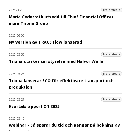
2025-06-11
Pressrelease
Maria Cederroth utsedd till Chief Financial Officer
inom Triona Group
2025-06-03
Ny version av TRACS Flow lanserad
2025-05-30
Pressrelease
Triona stärker sin styrelse med Halvor Walla
2025-05-28
Pressrelease
Triona lanserar ECO för effektivare transport och
produktion
2025-05-27
Pressrelease
Kvartalsrapport Q1 2025
2025-05-15
Webinar - Så sparar du tid och pengar på bokning av