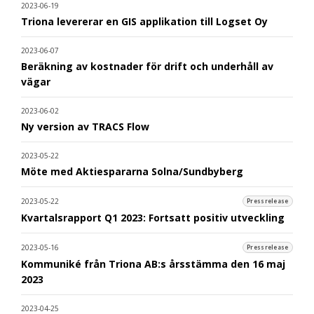
2023-06-19
Triona levererar en GIS applikation till Logset Oy
2023-06-07
Beräkning av kostnader för drift och underhåll av
vägar
2023-06-02
Ny version av TRACS Flow
2023-05-22
Möte med Aktiespararna Solna/Sundbyberg
2023-05-22
Pressrelease
Kvartalsrapport Q1 2023: Fortsatt positiv utveckling
2023-05-16
Pressrelease
Kommuniké från Triona AB:s årsstämma den 16 maj
2023
2023-04-25