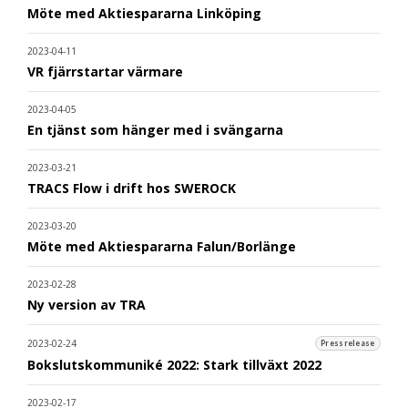
Möte med Aktiespararna Linköping
2023-04-11
VR fjärrstartar värmare
2023-04-05
En tjänst som hänger med i svängarna
2023-03-21
TRACS Flow i drift hos SWEROCK
2023-03-20
Möte med Aktiespararna Falun/Borlänge
2023-02-28
Ny version av TRA
2023-02-24
Pressrelease
Bokslutskommuniké 2022: Stark tillväxt 2022
2023-02-17