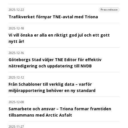
2025-12-22
Pressrelease
Trafikverket förnyar TNE-avtal med Triona
2025-12-18
Vi vill önska er alla en riktigt god jul och ett gott
nytt år!
2025-12-16
Göteborgs Stad väljer TNE Editor för effektiv
nätredigering och uppdatering till NVDB
2025-12-12
Från Schabloner till verklig data – varför
miljörapportering behöver en ny standard
2025-12-08
Samarbete och ansvar – Triona formar framtiden
tillsammans med Arctic Asfalt
2025-11-27