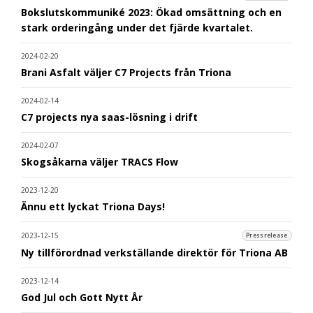
Bokslutskommuniké 2023: Ökad omsättning och en
stark orderingång under det fjärde kvartalet.
2024-02-20
Brani Asfalt väljer C7 Projects från Triona
2024-02-14
C7 projects nya saas-lösning i drift
2024-02-07
Skogsåkarna väljer TRACS Flow
2023-12-20
Ännu ett lyckat Triona Days!
2023-12-15
Pressrelease
Ny tillförordnad verkställande direktör för Triona AB
2023-12-14
God Jul och Gott Nytt År