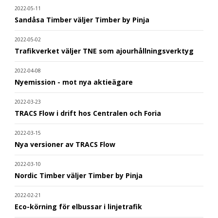
2022-05-11
Sandåsa Timber väljer Timber by Pinja
2022-05-02
Trafikverket väljer TNE som ajourhållningsverktyg
2022-04-08
Nyemission - mot nya aktieägare
2022-03-23
TRACS Flow i drift hos Centralen och Foria
2022-03-15
Nya versioner av TRACS Flow
2022-03-10
Nordic Timber väljer Timber by Pinja
2022-02-21
Eco-körning för elbussar i linjetrafik