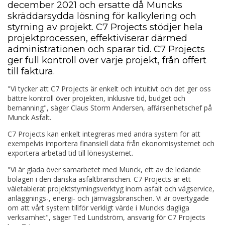
december 2021 och ersatte då Muncks
skräddarsydda lösning för kalkylering och
styrning av projekt. C7 Projects stödjer hela
projektprocessen, effektiviserar därmed
administrationen och sparar tid. C7 Projects
ger full kontroll över varje projekt, från offert
till faktura.
"Vi tycker att C7 Projects är enkelt och intuitivt och det ger oss
bättre kontroll över projekten, inklusive tid, budget och
bemanning", säger Claus Storm Andersen, affärsenhetschef på
Munck Asfalt.
C7 Projects kan enkelt integreras med andra system för att
exempelvis importera finansiell data från ekonomisystemet och
exportera arbetad tid till lönesystemet.
"Vi är glada över samarbetet med Munck, ett av de ledande
bolagen i den danska asfaltbranschen. C7 Projects är ett
väletablerat projektstyrningsverktyg inom asfalt och vägservice,
anläggnings-, energi- och järnvägsbranschen. Vi är övertygade
om att vårt system tillför verkligt värde i Muncks dagliga
verksamhet", säger Ted Lundström, ansvarig för C7 Projects