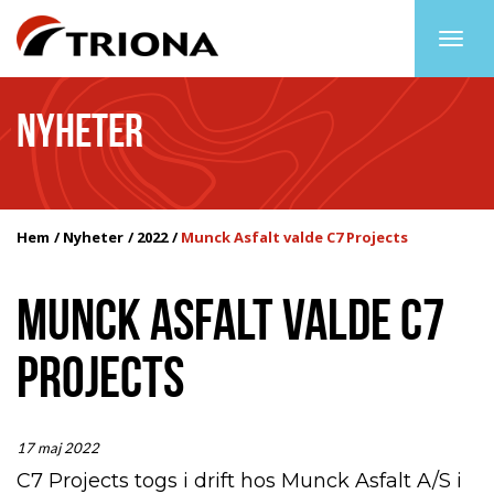
Togg
navig
NYHETER
Hem
Nyheter
2022
Munck Asfalt valde C7 Projects
MUNCK ASFALT VALDE C7
PROJECTS
17 maj 2022
C7 Projects togs i drift hos Munck Asfalt A/S i