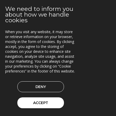
Kunderna nöjda med Triona
We need to inform you
about how we handle
2021-03-08
cookies
Ny version av TRACS Flow
When you visit any website, it may store
2021-02-26
or retrieve information on your browser,
Webinar med RoadCloud
mostly in the form of cookies. By clicking
accept, you agree to the storing of
2021-02-24
cookies on your device to enhance site
Nya lokaler i Oslo
navigation, analyze site usage, and assist
in our marketing. You can always change
2021-01-29
your preferences by clicking on “Cookie
preferences” in the footer of this website.
En attraktiv arbetsgivare!
2021-01-11
DENY
Triona expanderar i Göteborg
2021-01-07
ACCEPT
FleetControl - Transdevs IoT-plattform
2020-12-18