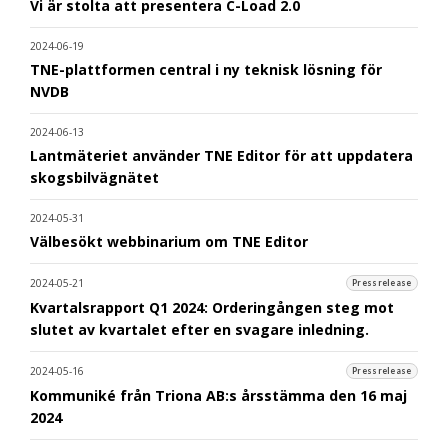
Vi är stolta att presentera C-Load 2.0
2024-06-19
TNE-plattformen central i ny teknisk lösning för
NVDB
2024-06-13
Lantmäteriet använder TNE Editor för att uppdatera
skogsbilvägnätet
2024-05-31
Välbesökt webbinarium om TNE Editor
2024-05-21
Pressrelease
Kvartalsrapport Q1 2024: Orderingången steg mot
slutet av kvartalet efter en svagare inledning.
2024-05-16
Pressrelease
Kommuniké från Triona AB:s årsstämma den 16 maj
2024