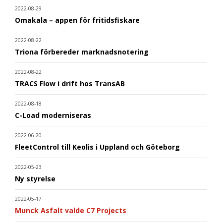
2022-08-29
Omakala – appen för fritidsfiskare
2022-08-22
Triona förbereder marknadsnotering
2022-08-22
TRACS Flow i drift hos TransAB
2022-08-18
C-Load moderniseras
2022-06-20
FleetControl till Keolis i Uppland och Göteborg
2022-05-23
Ny styrelse
2022-05-17
Munck Asfalt valde C7 Projects