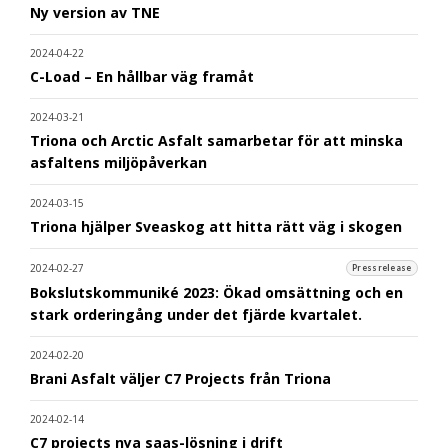
Ny version av TNE
2024-04-22
C-Load – En hållbar väg framåt
2024-03-21
Triona och Arctic Asfalt samarbetar för att minska
asfaltens miljöpåverkan
2024-03-15
Triona hjälper Sveaskog att hitta rätt väg i skogen
2024-02-27
Pressrelease
Bokslutskommuniké 2023: Ökad omsättning och en
stark orderingång under det fjärde kvartalet.
2024-02-20
Brani Asfalt väljer C7 Projects från Triona
2024-02-14
C7 projects nya saas-lösning i drift