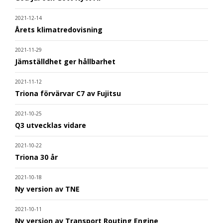
2021-12-14
Årets klimatredovisning
2021-11-29
Jämställdhet ger hållbarhet
2021-11-12
Triona förvärvar C7 av Fujitsu
2021-10-25
Q3 utvecklas vidare
2021-10-22
Triona 30 år
2021-10-18
Ny version av TNE
2021-10-11
Ny version av Transport Routing Engine