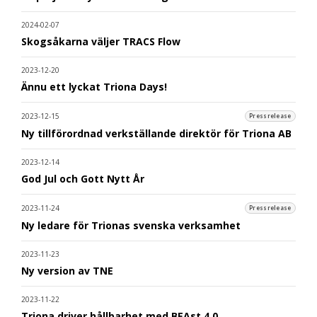
2024-02-07
Skogsåkarna väljer TRACS Flow
2023-12-20
Ännu ett lyckat Triona Days!
2023-12-15
Pressrelease
Ny tillförordnad verkställande direktör för Triona AB
2023-12-14
God Jul och Gott Nytt År
2023-11-24
Pressrelease
Ny ledare för Trionas svenska verksamhet
2023-11-23
Ny version av TNE
2023-11-22
Triona driver hållbarhet med BEAst 4.0