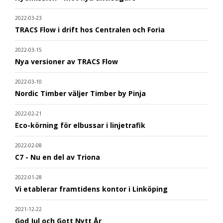
2022-03-23
TRACS Flow i drift hos Centralen och Foria
2022-03-15
Nya versioner av TRACS Flow
2022-03-10
Nordic Timber väljer Timber by Pinja
2022-02-21
Eco-körning för elbussar i linjetrafik
2022-02-08
C7 - Nu en del av Triona
2022-01-28
Vi etablerar framtidens kontor i Linköping
2021-12-22
God Jul och Gott Nytt År