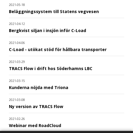
2021-05-18
Beläggningssystem till Statens vegvesen
2021-04-12
Bergkvist siljan i insjön inför C-Load
2021-04-06
C-Load - utökat stöd för hållbara transporter
2021-03-29
TRACS Flow i drift hos Söderhamns LBC
2021-03-15
Kunderna nöjda med Triona
2021-03-08
Ny version av TRACS Flow
2021-02-26
Webinar med RoadCloud