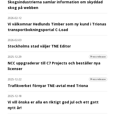
Skogsindustrierna samlar information om skyddad
skog på webben
2026-02-12
Vi välkomnar Hedlunds Timber som ny kund i Trionas
transportbokningsportal C-Load
2026-02-03
Stockholms stad väljer TNE Editor
2025-12-29
Pressrelease
NCC uppgraderar till C7 Projects och beställer nya
licenser
2025-12-22
Pressrelease
Trafikverket förnyar TNE-avtal med Triona
2025-12-18
Vi vill önska er alla en riktigt god jul och ett gott
nytt år!