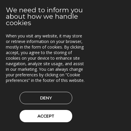
2021-02-24
We need to inform you
Nya lokaler i Oslo
about how we handle
cookies
2021-01-29
En attraktiv arbetsgivare!
When you visit any website, it may store
or retrieve information on your browser,
2021-01-11
mostly in the form of cookies. By clicking
Triona expanderar i Göteborg
accept, you agree to the storing of
cookies on your device to enhance site
2021-01-07
navigation, analyze site usage, and assist
FleetControl - Transdevs IoT-plattform
in our marketing. You can always change
your preferences by clicking on “Cookie
2020-12-18
preferences” in the footer of this website.
Entreprenör väljer TRACS Flow
DENY
2020-12-17
God Jul och Gott Nytt År
ACCEPT
2020-11-23
Beräkningstjänst för skördardata i pilotdrift