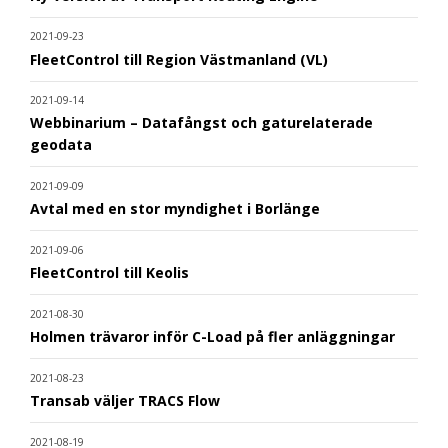
2021-09-23
FleetControl till Region Västmanland (VL)
2021-09-14
Webbinarium – Datafångst och gaturelaterade
geodata
2021-09-09
Avtal med en stor myndighet i Borlänge
2021-09-06
FleetControl till Keolis
2021-08-30
Holmen trävaror inför C-Load på fler anläggningar
2021-08-23
Transab väljer TRACS Flow
2021-08-19