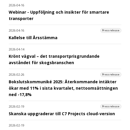
2026-04-16
Webinar - Uppföljning och insikter för smartare
transporter
2026-04-16
Pressrelease
Kallelse till Årsstämma
2026-04-14
Krönt vägval – det transportprisgrundande
avståndet för skogsbranschen
2026-02-26
Pressrelease
Bokslutskommuniké 2025: Återkommande intäkter
ökar med 11% i sista kvartalet, nettoomsättningen
ned -17,8%
2026-02-19
Pressrelease
Skanska uppgraderar till C7 Projects cloud-version
2026-02-19