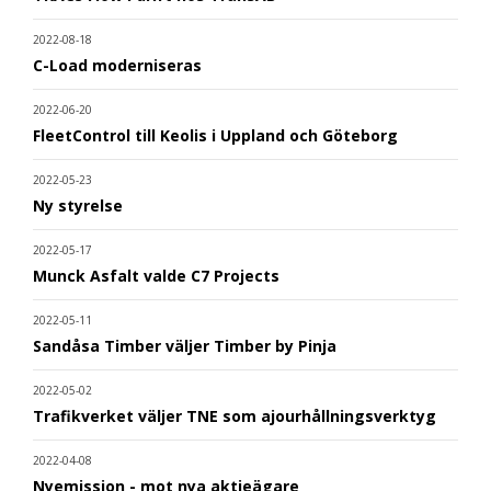
2022-08-18
C-Load moderniseras
2022-06-20
FleetControl till Keolis i Uppland och Göteborg
2022-05-23
Ny styrelse
2022-05-17
Munck Asfalt valde C7 Projects
2022-05-11
Sandåsa Timber väljer Timber by Pinja
2022-05-02
Trafikverket väljer TNE som ajourhållningsverktyg
2022-04-08
Nyemission - mot nya aktieägare