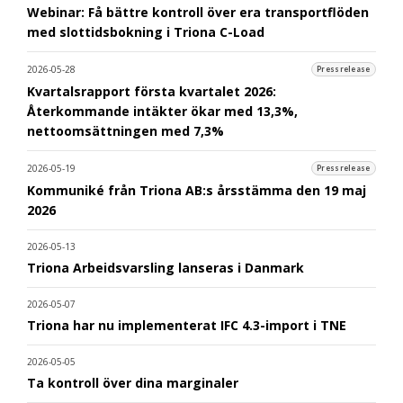
Webinar: Få bättre kontroll över era transportflöden
med slottidsbokning i Triona C-Load
2026-05-28
Pressrelease
Kvartalsrapport första kvartalet 2026:
Återkommande intäkter ökar med 13,3%,
nettoomsättningen med 7,3%
2026-05-19
Pressrelease
Kommuniké från Triona AB:s årsstämma den 19 maj
2026
2026-05-13
Triona Arbeidsvarsling lanseras i Danmark
2026-05-07
Triona har nu implementerat IFC 4.3-import i TNE
2026-05-05
Ta kontroll över dina marginaler