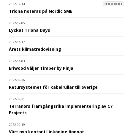
2022-12-14
Pressrelease
Triona noteras på Nordic SME
2022-12-05
Lyckat Triona Days
2022-11-17
Årets klimatredovisning
2022-11-03
Eriwood väljer Timber by Pinja
2022-09-26
Retursystemet för kabelrullar till Sverige
2022-09-21
Terranors framgångsrika implementering av C7
Projects
2022-09-19
Vårt nya kontor i Linköping öppnat