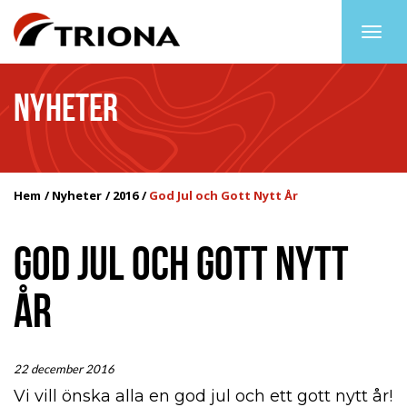
Togg
navig
NYHETER
Hem
Nyheter
2016
God Jul och Gott Nytt År
GOD JUL OCH GOTT NYTT
ÅR
22 december 2016
Vi vill önska alla en god jul och ett gott nytt år!