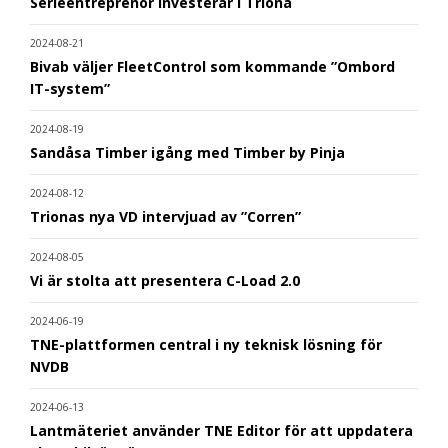
Serieentreprenör investerar i Triona
2024-08-21
Bivab väljer FleetControl som kommande ”Ombord
IT-system”
2024-08-19
Sandåsa Timber igång med Timber by Pinja
2024-08-12
Trionas nya VD intervjuad av ”Corren”
2024-08-05
Vi är stolta att presentera C-Load 2.0
2024-06-19
TNE-plattformen central i ny teknisk lösning för
NVDB
2024-06-13
Lantmäteriet använder TNE Editor för att uppdatera