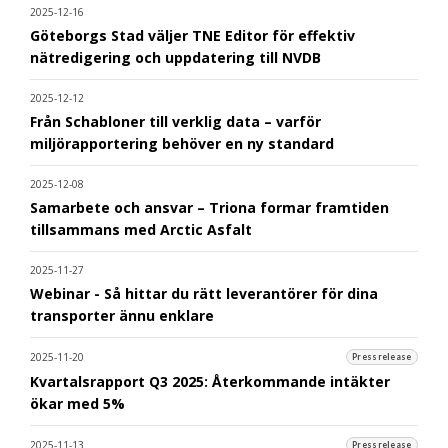
2025-12-16
Göteborgs Stad väljer TNE Editor för effektiv
nätredigering och uppdatering till NVDB
2025-12-12
Från Schabloner till verklig data – varför
miljörapportering behöver en ny standard
2025-12-08
Samarbete och ansvar – Triona formar framtiden
tillsammans med Arctic Asfalt
2025-11-27
Webinar - Så hittar du rätt leverantörer för dina
transporter ännu enklare
2025-11-20
Pressrelease
Kvartalsrapport Q3 2025: Återkommande intäkter
ökar med 5%
2025-11-13
Pressrelease