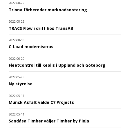
2022-08-22
Triona förbereder marknadsnotering
2022-08-22
TRACS Flow i drift hos TransAB
2022-08-18
C-Load moderniseras
2022-06-20
FleetControl till Keolis i Uppland och Göteborg
2022-05-23
Ny styrelse
2022-05-17
Munck Asfalt valde C7 Projects
2022-05-11
Sandåsa Timber väljer Timber by Pinja