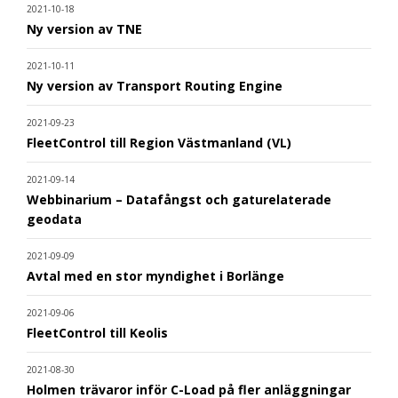
2021-10-18
Ny version av TNE
2021-10-11
Ny version av Transport Routing Engine
2021-09-23
FleetControl till Region Västmanland (VL)
2021-09-14
Webbinarium – Datafångst och gaturelaterade
geodata
2021-09-09
Avtal med en stor myndighet i Borlänge
2021-09-06
FleetControl till Keolis
2021-08-30
Holmen trävaror inför C-Load på fler anläggningar