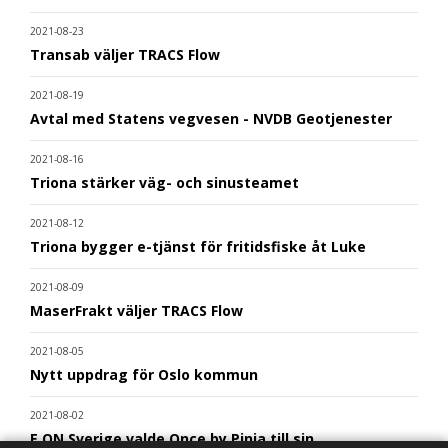
2021-08-23
Transab väljer TRACS Flow
2021-08-19
Avtal med Statens vegvesen - NVDB Geotjenester
2021-08-16
Triona stärker väg- och sinusteamet
2021-08-12
Triona bygger e-tjänst för fritidsfiske åt Luke
2021-08-09
MaserFrakt väljer TRACS Flow
2021-08-05
Nytt uppdrag för Oslo kommun
2021-08-02
E.ON Sverige valde Once by Pinja till sin