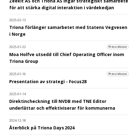
Zeekit AS och Triona AS ingår strategiskt samarbete
för att stärka digital interaktion i värdekedjan
2025-02-13
Triona förlänger samarbetet med Statens Vegvesen
i Norge
2025-01-22
Pressrelease
Moa Holfve utsedd till Chief Operating Officer inom
Triona Group
2025-01-16
Pressrelease
Presentation av strategi - Focus28
2025-01-14
Direktincheckning till NVDB med TNE Editor
underlättar och effektiviserar för kommunerna
2024-12-18
Återblick på Triona Days 2024