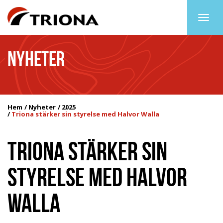
Togg
navig
NYHETER
Hem
Nyheter
2025
Triona stärker sin styrelse med Halvor Walla
TRIONA STÄRKER SIN
STYRELSE MED HALVOR
WALLA