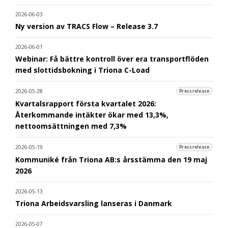
2026-06-03
Ny version av TRACS Flow – Release 3.7
2026-06-01
Webinar: Få bättre kontroll över era transportflöden
med slottidsbokning i Triona C-Load
2026-05-28
Pressrelease
Kvartalsrapport första kvartalet 2026:
Återkommande intäkter ökar med 13,3%,
nettoomsättningen med 7,3%
2026-05-19
Pressrelease
Kommuniké från Triona AB:s årsstämma den 19 maj
2026
2026-05-13
Triona Arbeidsvarsling lanseras i Danmark
2026-05-07