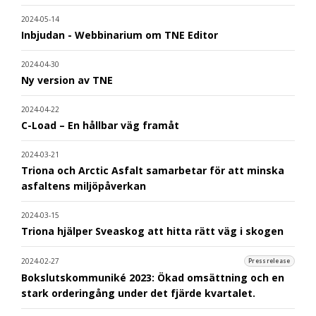
2024-05-14
Inbjudan - Webbinarium om TNE Editor
2024-04-30
Ny version av TNE
2024-04-22
C-Load – En hållbar väg framåt
2024-03-21
Triona och Arctic Asfalt samarbetar för att minska
asfaltens miljöpåverkan
2024-03-15
Triona hjälper Sveaskog att hitta rätt väg i skogen
2024-02-27
Pressrelease
Bokslutskommuniké 2023: Ökad omsättning och en
stark orderingång under det fjärde kvartalet.