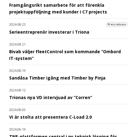
Framgångsrikt samarbete för att förenkla
projektuppföljning med kunder i C7 projects
2024-08-23
Pressrelease
Serieentreprenör investerar i Triona
2024-08-21
Bivab väljer FleetControl som kommande ”Ombord
IT-system”
2024-08-19
Sandåsa Timber igång med Timber by Pinja
2024-08-12
Trionas nya VD intervjuad av ”Corren”
2024-08-05
Vi är stolta att presentera C-Load 2.0
2024-06-19
TNE-plattformen central i ny teknisk lösning för