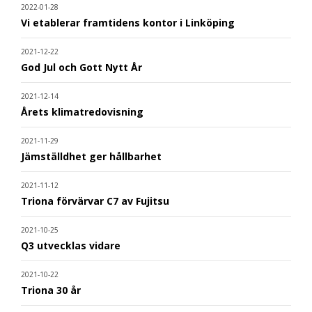
2022-01-28
Vi etablerar framtidens kontor i Linköping
2021-12-22
God Jul och Gott Nytt År
2021-12-14
Årets klimatredovisning
2021-11-29
Jämställdhet ger hållbarhet
2021-11-12
Triona förvärvar C7 av Fujitsu
2021-10-25
Q3 utvecklas vidare
2021-10-22
Triona 30 år