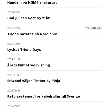
Handeln på NGM har startat
2022-12-19
God Jul och Gott Nytt År
2022-12-14
Pressrelease
Triona noteras på Nordic SME
2022-12-05
Lyckat Triona Days
2022-11-17
Årets klimatredovisning
2022-11-03
Eriwood väljer Timber by Pinja
2022-09-26
Retursystemet för kabelrullar till Sverige
2022-09-21