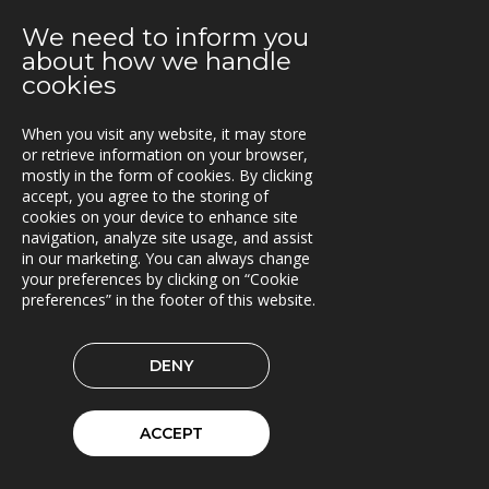
bränsleleveranskedja
We need to inform you
about how we handle
2021-06-07
cookies
Fraktkedjan AB har driftsatt TRACS Flow
2021-05-18
When you visit any website, it may store
Beläggningssystem till Statens vegvesen
or retrieve information on your browser,
mostly in the form of cookies. By clicking
accept, you agree to the storing of
2021-04-12
cookies on your device to enhance site
Bergkvist siljan i insjön inför C-Load
navigation, analyze site usage, and assist
in our marketing. You can always change
2021-04-06
your preferences by clicking on “Cookie
C-Load - utökat stöd för hållbara transporter
preferences” in the footer of this website.
2021-03-29
TRACS Flow i drift hos Söderhamns LBC
DENY
2021-03-15
Kunderna nöjda med Triona
ACCEPT
2021-03-08