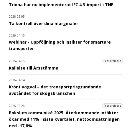
Triona har nu implementerat IFC 4.3-import i TNE
2026-05-05
Ta kontroll över dina marginaler
2026-04-16
Webinar - Uppföljning och insikter för smartare
transporter
2026-04-16
Pressrelease
Kallelse till Årsstämma
2026-04-14
Krönt vägval – det transportprisgrundande
avståndet för skogsbranschen
2026-02-26
Pressrelease
Bokslutskommuniké 2025: Återkommande intäkter
ökar med 11% i sista kvartalet, nettoomsättningen
ned -17,8%