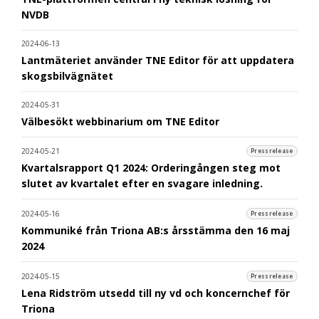
NVDB
2024-06-13
Lantmäteriet använder TNE Editor för att uppdatera
skogsbilvägnätet
2024-05-31
Välbesökt webbinarium om TNE Editor
2024-05-21
Pressrelease
Kvartalsrapport Q1 2024: Orderingången steg mot
slutet av kvartalet efter en svagare inledning.
2024-05-16
Pressrelease
Kommuniké från Triona AB:s årsstämma den 16 maj
2024
2024-05-15
Pressrelease
Lena Ridström utsedd till ny vd och koncernchef för
Triona