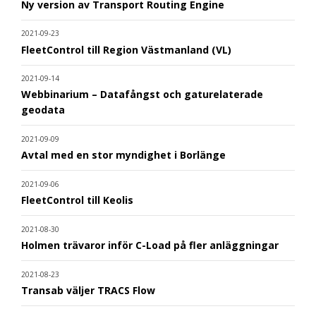
Ny version av Transport Routing Engine
2021-09-23
FleetControl till Region Västmanland (VL)
2021-09-14
Webbinarium – Datafångst och gaturelaterade
geodata
2021-09-09
Avtal med en stor myndighet i Borlänge
2021-09-06
FleetControl till Keolis
2021-08-30
Holmen trävaror inför C-Load på fler anläggningar
2021-08-23
Transab väljer TRACS Flow