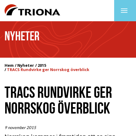
Togg
navig
NYHETER
Hem
Nyheter
2015
TRACS Rundvirke ger Norrskog överblick
TRACS RUNDVIRKE GER
NORRSKOG ÖVERBLICK
9 november 2015