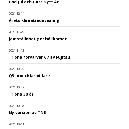
God Jul och Gott Nytt År
2021-12-14
Årets klimatredovisning
2021-11-29
Jämställdhet ger hållbarhet
2021-11-12
Triona förvärvar C7 av Fujitsu
2021-10-25
Q3 utvecklas vidare
2021-10-22
Triona 30 år
2021-10-18
Ny version av TNE
2021-10-11