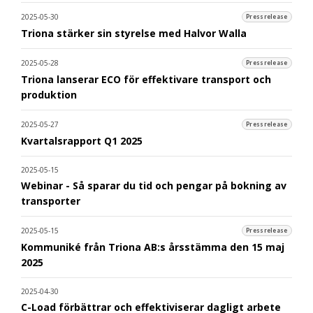
2025-05-30
Pressrelease
Triona stärker sin styrelse med Halvor Walla
2025-05-28
Pressrelease
Triona lanserar ECO för effektivare transport och
produktion
2025-05-27
Pressrelease
Kvartalsrapport Q1 2025
2025-05-15
Webinar - Så sparar du tid och pengar på bokning av
transporter
2025-05-15
Pressrelease
Kommuniké från Triona AB:s årsstämma den 15 maj
2025
2025-04-30
C-Load förbättrar och effektiviserar dagligt arbete