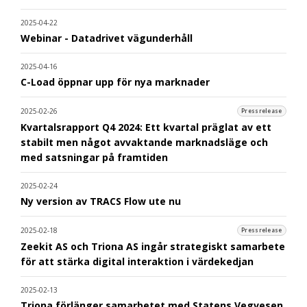
2025-04-22
Webinar - Datadrivet vägunderhåll
2025-04-16
C-Load öppnar upp för nya marknader
2025-02-26
Pressrelease
Kvartalsrapport Q4 2024: Ett kvartal präglat av ett
stabilt men något avvaktande marknadsläge och
med satsningar på framtiden
2025-02-24
Ny version av TRACS Flow ute nu
2025-02-18
Pressrelease
Zeekit AS och Triona AS ingår strategiskt samarbete
för att stärka digital interaktion i värdekedjan
2025-02-13
Triona förlänger samarbetet med Statens Vegvesen