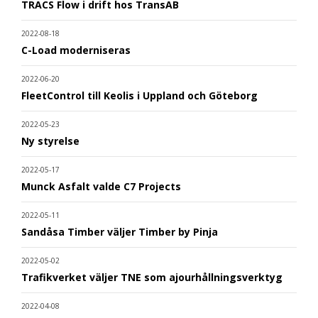
TRACS Flow i drift hos TransAB
2022-08-18
C-Load moderniseras
2022-06-20
FleetControl till Keolis i Uppland och Göteborg
2022-05-23
Ny styrelse
2022-05-17
Munck Asfalt valde C7 Projects
2022-05-11
Sandåsa Timber väljer Timber by Pinja
2022-05-02
Trafikverket väljer TNE som ajourhållningsverktyg
2022-04-08