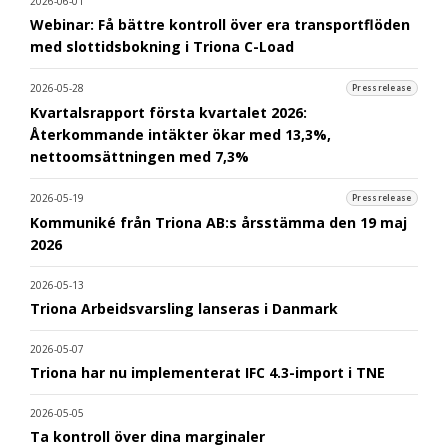
2026-06-01
Webinar: Få bättre kontroll över era transportflöden
med slottidsbokning i Triona C-Load
2026-05-28
Pressrelease
Kvartalsrapport första kvartalet 2026:
Återkommande intäkter ökar med 13,3%,
nettoomsättningen med 7,3%
2026-05-19
Pressrelease
Kommuniké från Triona AB:s årsstämma den 19 maj
2026
2026-05-13
Triona Arbeidsvarsling lanseras i Danmark
2026-05-07
Triona har nu implementerat IFC 4.3-import i TNE
2026-05-05
Ta kontroll över dina marginaler