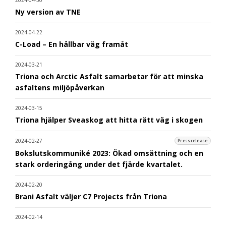
2024-04-30
Ny version av TNE
2024-04-22
C-Load – En hållbar väg framåt
2024-03-21
Triona och Arctic Asfalt samarbetar för att minska
asfaltens miljöpåverkan
2024-03-15
Triona hjälper Sveaskog att hitta rätt väg i skogen
2024-02-27
Pressrelease
Bokslutskommuniké 2023: Ökad omsättning och en
stark orderingång under det fjärde kvartalet.
2024-02-20
Brani Asfalt väljer C7 Projects från Triona
2024-02-14