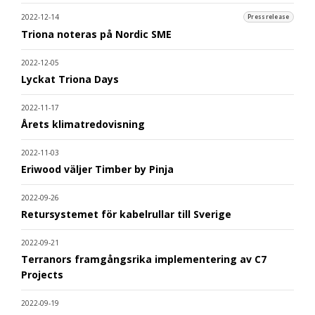
2022-12-14
Pressrelease
Triona noteras på Nordic SME
2022-12-05
Lyckat Triona Days
2022-11-17
Årets klimatredovisning
2022-11-03
Eriwood väljer Timber by Pinja
2022-09-26
Retursystemet för kabelrullar till Sverige
2022-09-21
Terranors framgångsrika implementering av C7
Projects
2022-09-19