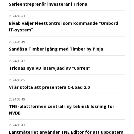
Serieentreprenör investerar i Triona
2024-08-21
Bivab väljer FleetControl som kommande ”Ombord
IT-system”
2024-08-19
Sandåsa Timber igång med Timber by Pinja
2024-08-12
Trionas nya VD intervjuad av ”Corren”
2024-08-05
Vi är stolta att presentera C-Load 2.0
2024-06-19
TNE-plattformen central i ny teknisk lösning för
NVDB
2024-06-13
Lantmäteriet använder TNE Editor för att uppdatera