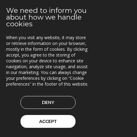
2021-02-24
We need to inform you
Nya lokaler i Oslo
about how we handle
cookies
2021-01-29
En attraktiv arbetsgivare!
When you visit any website, it may store
or retrieve information on your browser,
2021-01-11
mostly in the form of cookies. By clicking
Triona expanderar i Göteborg
accept, you agree to the storing of
cookies on your device to enhance site
navigation, analyze site usage, and assist
2021-01-07
in our marketing. You can always change
FleetControl - Transdevs IoT-plattform
your preferences by clicking on “Cookie
preferences” in the footer of this website.
2020-12-18
Entreprenör väljer TRACS Flow
DENY
2020-12-17
God Jul och Gott Nytt År
ACCEPT
2020-11-23
Beräkningstjänst för skördardata i pilotdrift