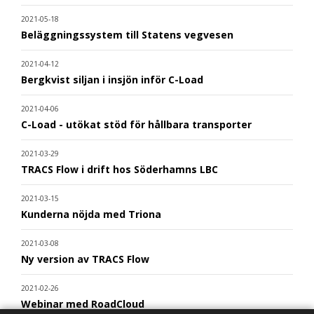
2021-05-18
Beläggningssystem till Statens vegvesen
2021-04-12
Bergkvist siljan i insjön inför C-Load
2021-04-06
C-Load - utökat stöd för hållbara transporter
2021-03-29
TRACS Flow i drift hos Söderhamns LBC
2021-03-15
Kunderna nöjda med Triona
2021-03-08
Ny version av TRACS Flow
2021-02-26
Webinar med RoadCloud