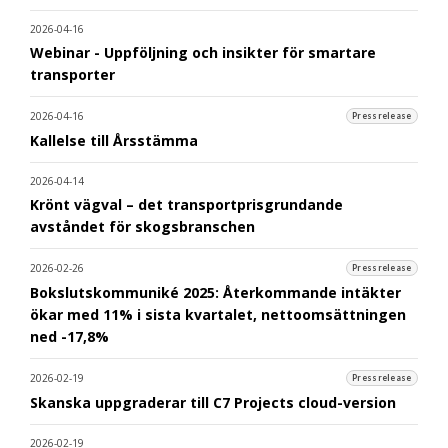
2026-04-16
Webinar - Uppföljning och insikter för smartare
transporter
2026-04-16
Pressrelease
Kallelse till Årsstämma
2026-04-14
Krönt vägval – det transportprisgrundande
avståndet för skogsbranschen
2026-02-26
Pressrelease
Bokslutskommuniké 2025: Återkommande intäkter
ökar med 11% i sista kvartalet, nettoomsättningen
ned -17,8%
2026-02-19
Pressrelease
Skanska uppgraderar till C7 Projects cloud-version
2026-02-19