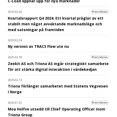
C-Load öppnar upp för nya marknader
2025-02-26
Pressrelease
Kvartalsrapport Q4 2024: Ett kvartal präglat av ett
stabilt men något avvaktande marknadsläge och
med satsningar på framtiden
2025-02-24
Ny version av TRACS Flow ute nu
2025-02-18
Pressrelease
Zeekit AS och Triona AS ingår strategiskt samarbete
för att stärka digital interaktion i värdekedjan
2025-02-13
Triona förlänger samarbetet med Statens Vegvesen
i Norge
2025-01-22
Pressrelease
Moa Holfve utsedd till Chief Operating Officer inom
Triona Group