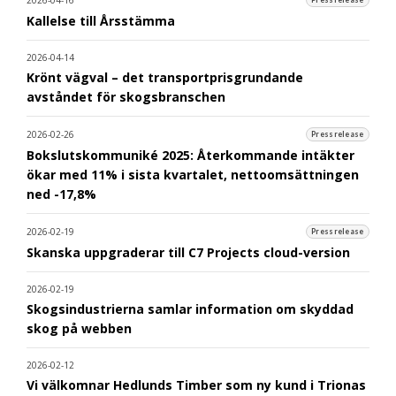
Kallelse till Årsstämma
2026-04-14
Krönt vägval – det transportprisgrundande
avståndet för skogsbranschen
2026-02-26
Pressrelease
Bokslutskommuniké 2025: Återkommande intäkter
ökar med 11% i sista kvartalet, nettoomsättningen
ned -17,8%
2026-02-19
Pressrelease
Skanska uppgraderar till C7 Projects cloud-version
2026-02-19
Skogsindustrierna samlar information om skyddad
skog på webben
2026-02-12
Vi välkomnar Hedlunds Timber som ny kund i Trionas