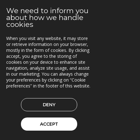
2021-08-12
We need to inform you
Triona bygger e-tjänst för fritidsfiske åt Luke
about how we handle
cookies
2021-08-09
MaserFrakt väljer TRACS Flow
When you visit any website, it may store
or retrieve information on your browser,
2021-08-05
mostly in the form of cookies. By clicking
Nytt uppdrag för Oslo kommun
accept, you agree to the storing of
cookies on your device to enhance site
2021-08-02
navigation, analyze site usage, and assist
E.ON Sverige valde Once by Pinja till sin
in our marketing. You can always change
bränsleleveranskedja
your preferences by clicking on “Cookie
preferences” in the footer of this website.
2021-06-07
Fraktkedjan AB har driftsatt TRACS Flow
DENY
2021-05-18
Beläggningssystem till Statens vegvesen
ACCEPT
2021-04-12
Bergkvist siljan i insjön inför C-Load