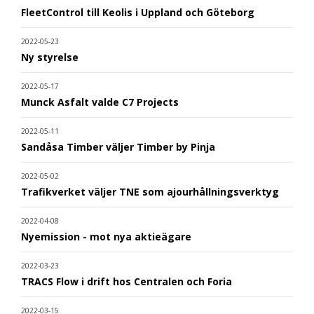
FleetControl till Keolis i Uppland och Göteborg
2022-05-23
Ny styrelse
2022-05-17
Munck Asfalt valde C7 Projects
2022-05-11
Sandåsa Timber väljer Timber by Pinja
2022-05-02
Trafikverket väljer TNE som ajourhållningsverktyg
2022-04-08
Nyemission - mot nya aktieägare
2022-03-23
TRACS Flow i drift hos Centralen och Foria
2022-03-15