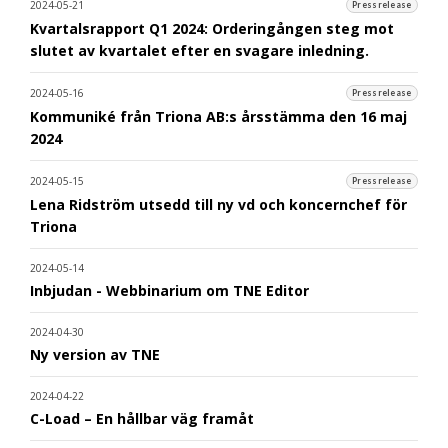
2024-05-21
Pressrelease
Kvartalsrapport Q1 2024: Orderingången steg mot
slutet av kvartalet efter en svagare inledning.
2024-05-16
Pressrelease
Kommuniké från Triona AB:s årsstämma den 16 maj
2024
2024-05-15
Pressrelease
Lena Ridström utsedd till ny vd och koncernchef för
Triona
2024-05-14
Inbjudan - Webbinarium om TNE Editor
2024-04-30
Ny version av TNE
2024-04-22
C-Load – En hållbar väg framåt