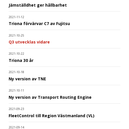
Jämställdhet ger hållbarhet
2021-11-12
Triona förvärvar C7 av Fujitsu
2021-10-25
Q3 utvecklas vidare
2021-10-22
Triona 30 år
2021-10-18
Ny version av TNE
2021-10-11
Ny version av Transport Routing Engine
2021-09-23
FleetControl till Region Västmanland (VL)
2021-09-14