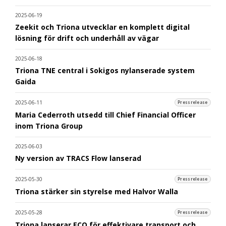
2025-06-19
Zeekit och Triona utvecklar en komplett digital
lösning för drift och underhåll av vägar
2025-06-18
Triona TNE central i Sokigos nylanserade system
Gaida
2025-06-11
Pressrelease
Maria Cederroth utsedd till Chief Financial Officer
inom Triona Group
2025-06-03
Ny version av TRACS Flow lanserad
2025-05-30
Pressrelease
Triona stärker sin styrelse med Halvor Walla
2025-05-28
Pressrelease
Triona lanserar ECO för effektivare transport och