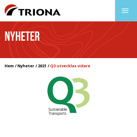
Togg
navig
NYHETER
Hem
Nyheter
2021
Q3 utvecklas vidare