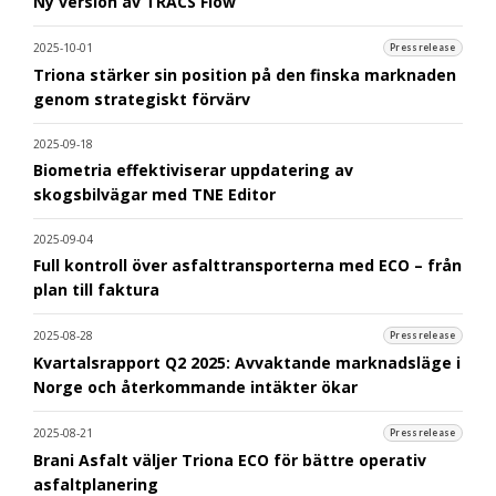
Ny version av TRACS Flow
2025-10-01
Pressrelease
Triona stärker sin position på den finska marknaden
genom strategiskt förvärv
2025-09-18
Biometria effektiviserar uppdatering av
skogsbilvägar med TNE Editor
2025-09-04
Full kontroll över asfalttransporterna med ECO – från
plan till faktura
2025-08-28
Pressrelease
Kvartalsrapport Q2 2025: Avvaktande marknadsläge i
Norge och återkommande intäkter ökar
2025-08-21
Pressrelease
Brani Asfalt väljer Triona ECO för bättre operativ
asfaltplanering