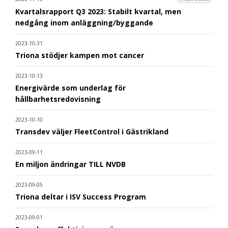
Kvartalsrapport Q3 2023: Stabilt kvartal, men
nedgång inom anläggning/byggande
2023-10-31
Triona stödjer kampen mot cancer
2023-10-13
Energivärde som underlag för
hållbarhetsredovisning
2023-10-10
Transdev väljer FleetControl i Gästrikland
2023-09-11
En miljon ändringar TILL NVDB
2023-09-05
Triona deltar i ISV Success Program
2023-09-01