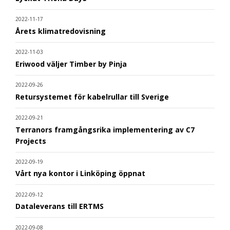
2022-11-17
Årets klimatredovisning
2022-11-03
Eriwood väljer Timber by Pinja
2022-09-26
Retursystemet för kabelrullar till Sverige
2022-09-21
Terranors framgångsrika implementering av C7
Projects
2022-09-19
Vårt nya kontor i Linköping öppnat
2022-09-12
Dataleverans till ERTMS
2022-09-08