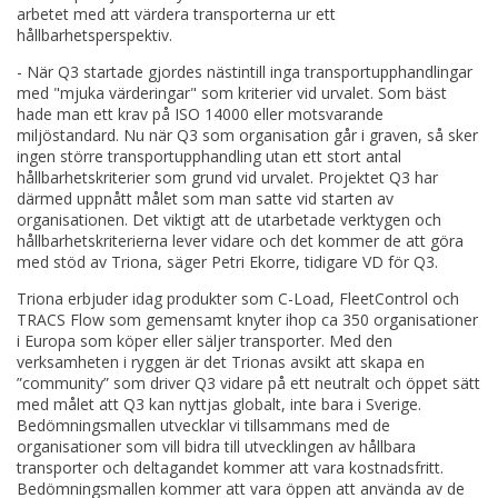
arbetet med att värdera transporterna ur ett
hållbarhetsperspektiv.
- När Q3 startade gjordes nästintill inga transportupphandlingar
med "mjuka värderingar" som kriterier vid urvalet. Som bäst
hade man ett krav på ISO 14000 eller motsvarande
miljöstandard. Nu när Q3 som organisation går i graven, så sker
ingen större transportupphandling utan ett stort antal
hållbarhetskriterier som grund vid urvalet. Projektet Q3 har
därmed uppnått målet som man satte vid starten av
organisationen. Det viktigt att de utarbetade verktygen och
hållbarhetskriterierna lever vidare och det kommer de att göra
med stöd av Triona, säger Petri Ekorre, tidigare VD för Q3.
Triona erbjuder idag produkter som C-Load, FleetControl och
TRACS Flow som gemensamt knyter ihop ca 350 organisationer
i Europa som köper eller säljer transporter. Med den
verksamheten i ryggen är det Trionas avsikt att skapa en
”community” som driver Q3 vidare på ett neutralt och öppet sätt
med målet att Q3 kan nyttjas globalt, inte bara i Sverige.
Bedömningsmallen utvecklar vi tillsammans med de
organisationer som vill bidra till utvecklingen av hållbara
transporter och deltagandet kommer att vara kostnadsfritt.
Bedömningsmallen kommer att vara öppen att använda av de