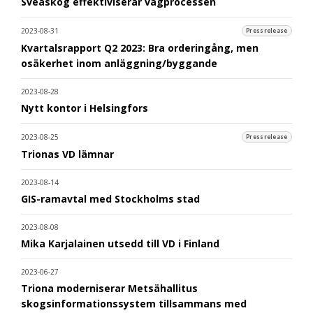
Sveaskog effektiviserar vägprocessen
2023-08-31
Pressrelease
Kvartalsrapport Q2 2023: Bra orderingång, men
osäkerhet inom anläggning/byggande
2023-08-28
Nytt kontor i Helsingfors
2023-08-25
Pressrelease
Trionas VD lämnar
2023-08-14
GIS-ramavtal med Stockholms stad
2023-08-08
Mika Karjalainen utsedd till VD i Finland
2023-06-27
Triona moderniserar Metsähallitus
skogsinformationssystem tillsammans med