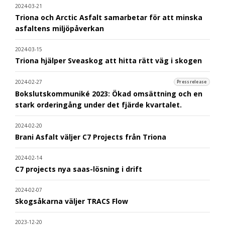
2024-03-21
Triona och Arctic Asfalt samarbetar för att minska
asfaltens miljöpåverkan
2024-03-15
Triona hjälper Sveaskog att hitta rätt väg i skogen
2024-02-27
Pressrelease
Bokslutskommuniké 2023: Ökad omsättning och en
stark orderingång under det fjärde kvartalet.
2024-02-20
Brani Asfalt väljer C7 Projects från Triona
2024-02-14
C7 projects nya saas-lösning i drift
2024-02-07
Skogsåkarna väljer TRACS Flow
2023-12-20