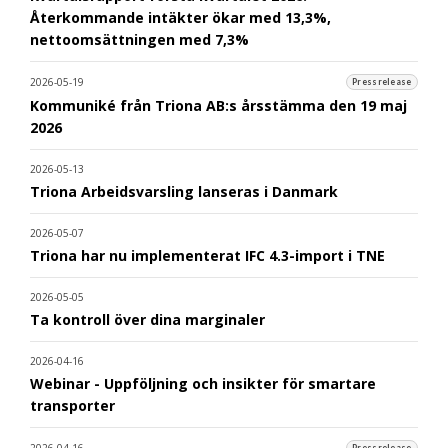
Återkommande intäkter ökar med 13,3%,
nettoomsättningen med 7,3%
2026-05-19
Pressrelease
Kommuniké från Triona AB:s årsstämma den 19 maj
2026
2026-05-13
Triona Arbeidsvarsling lanseras i Danmark
2026-05-07
Triona har nu implementerat IFC 4.3-import i TNE
2026-05-05
Ta kontroll över dina marginaler
2026-04-16
Webinar - Uppföljning och insikter för smartare
transporter
2026-04-16
Pressrelease