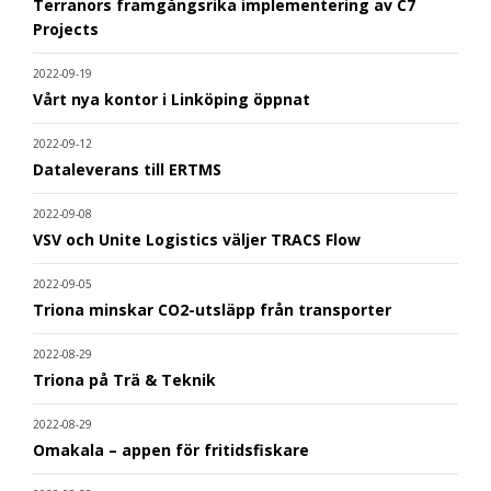
Terranors framgångsrika implementering av C7
Projects
2022-09-19
Vårt nya kontor i Linköping öppnat
2022-09-12
Dataleverans till ERTMS
2022-09-08
VSV och Unite Logistics väljer TRACS Flow
2022-09-05
Triona minskar CO2-utsläpp från transporter
2022-08-29
Triona på Trä & Teknik
2022-08-29
Omakala – appen för fritidsfiskare