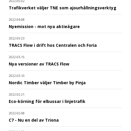
2022-05-02
Trafikverket väljer TNE som ajourhållningsverktyg
2022-04-08
Nyemission - mot nya aktieägare
2022-03-23
TRACS Flow i drift hos Centralen och Foria
2022-03-15
Nya versioner av TRACS Flow
2022-03-10
Nordic Timber väljer Timber by Pinja
2022-02-21
Eco-körning för elbussar i linjetrafik
2022-02-08
C7 - Nu en del av Triona