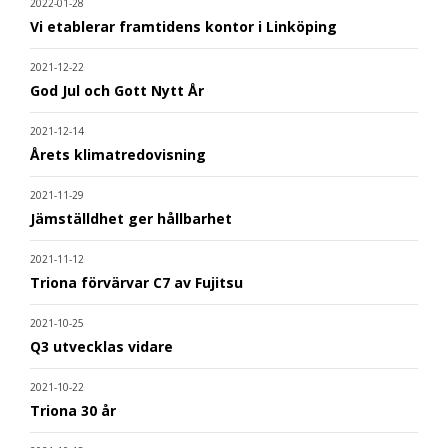
2022-01-28
Vi etablerar framtidens kontor i Linköping
2021-12-22
God Jul och Gott Nytt År
2021-12-14
Årets klimatredovisning
2021-11-29
Jämställdhet ger hållbarhet
2021-11-12
Triona förvärvar C7 av Fujitsu
2021-10-25
Q3 utvecklas vidare
2021-10-22
Triona 30 år