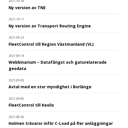
2021-10-18
Ny version av TNE
2021-10-11
Ny version av Transport Routing Engine
2021-09-23
FleetControl till Region Västmanland (VL)
2021-09-14
Webbinarium – Datafångst och gaturelaterade
geodata
2021-09-09
Avtal med en stor myndighet i Borlänge
2021-09-06
FleetControl till Keolis
2021-08-30
Holmen trävaror inför C-Load på fler anläggningar