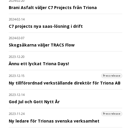
2024-02-20
Brani Asfalt väljer C7 Projects från Triona
2024-02-14
C7 projects nya saas-lösning i drift
2024-02-07
Skogsåkarna väljer TRACS Flow
2023-12-20
Ännu ett lyckat Triona Days!
2023-12-15
Pressrelease
Ny tillförordnad verkställande direktör för Triona AB
2023-12-14
God Jul och Gott Nytt År
2023-11-24
Pressrelease
Ny ledare för Trionas svenska verksamhet