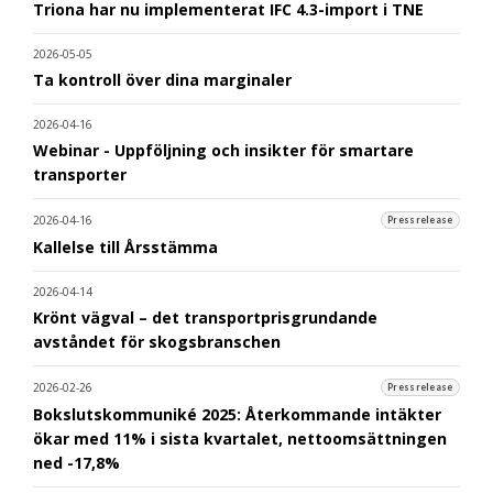
Triona har nu implementerat IFC 4.3-import i TNE
2026-05-05
Ta kontroll över dina marginaler
2026-04-16
Webinar - Uppföljning och insikter för smartare
transporter
2026-04-16
Pressrelease
Kallelse till Årsstämma
2026-04-14
Krönt vägval – det transportprisgrundande
avståndet för skogsbranschen
2026-02-26
Pressrelease
Bokslutskommuniké 2025: Återkommande intäkter
ökar med 11% i sista kvartalet, nettoomsättningen
ned -17,8%