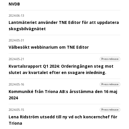
NVDB
2024-06-13
Lantmäteriet använder TNE Editor för att uppdatera
skogsbilvägnätet
2024-05-31
Välbesökt webbinarium om TNE Editor
2024-05-21
Pressrelease
Kvartalsrapport Q1 2024: Orderingången steg mot
slutet av kvartalet efter en svagare inledning.
2024-05-16
Pressrelease
Kommuniké från Triona AB:s årsstämma den 16 maj
2024
2024-05-15
Pressrelease
Lena Ridström utsedd till ny vd och koncernchef för
Triona