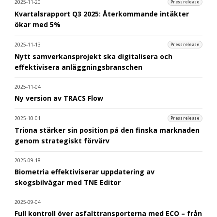
2025-11-20
Pressrelease
Kvartalsrapport Q3 2025: Återkommande intäkter
ökar med 5%
2025-11-13
Pressrelease
Nytt samverkansprojekt ska digitalisera och
effektivisera anläggningsbranschen
2025-11-04
Ny version av TRACS Flow
2025-10-01
Pressrelease
Triona stärker sin position på den finska marknaden
genom strategiskt förvärv
2025-09-18
Biometria effektiviserar uppdatering av
skogsbilvägar med TNE Editor
2025-09-04
Full kontroll över asfalttransporterna med ECO – från