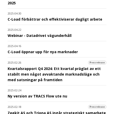
2025
2025-04-30
C-Load förbättrar och effektiviserar dagligt arbete
2025-04-22
Webinar - Datadrivet vägunderhåll
2025-04-16
C-Load öppnar upp för nya marknader
2025-02-26
Pressrelease
Kvartalsrapport Q4 2024: Ett kvartal präglat av ett
stabilt men något avvaktande marknadsläge och
med satsningar på framtiden
2025-02-24
Ny version av TRACS Flow ute nu
2025-02-18
Pressrelease
Zeekit AS och Triona AS ingår strategiskt samarbete