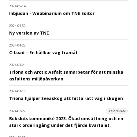
2024-05-14
Inbjudan - Webbinarium om TNE Editor
2024-04-30
Ny version av TNE
2024-04-22
C-Load – En hållbar väg framåt
2024-03-21
Triona och Arctic Asfalt samarbetar för att minska
asfaltens miljöpåverkan
2024-03-15
Triona hjälper Sveaskog att hitta rätt väg i skogen
2024-02-27
Pressrelease
Bokslutskommuniké 2023: Ökad omsättning och en
stark orderingång under det fjärde kvartalet.