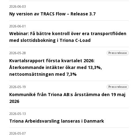
2026-06-03
Ny version av TRACS Flow – Release 3.7
2026-06-01
Webinar: Få bättre kontroll över era transportflöden
med slottidsbokning i Triona C-Load
2026-05-28
Pressrelease
Kvartalsrapport första kvartalet 2026:
Återkommande intäkter ökar med 13,3%,
nettoomsättningen med 7,3%
2026-05-19
Pressrelease
Kommuniké från Triona AB:s årsstämma den 19 maj
2026
2026-05-13
Triona Arbeidsvarsling lanseras i Danmark
2026-05-07