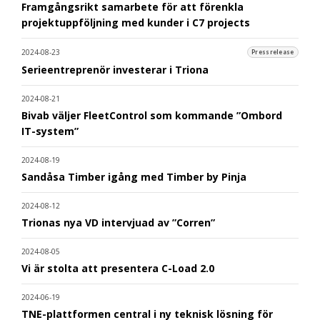
Framgångsrikt samarbete för att förenkla
projektuppföljning med kunder i C7 projects
2024-08-23
Pressrelease
Serieentreprenör investerar i Triona
2024-08-21
Bivab väljer FleetControl som kommande ”Ombord
IT-system”
2024-08-19
Sandåsa Timber igång med Timber by Pinja
2024-08-12
Trionas nya VD intervjuad av ”Corren”
2024-08-05
Vi är stolta att presentera C-Load 2.0
2024-06-19
TNE-plattformen central i ny teknisk lösning för