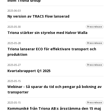
inom Triona Group
2025-06-03
Ny version av TRACS Flow lanserad
2025-05-30
Pressrelease
Triona stärker sin styrelse med Halvor Walla
2025-05-28
Pressrelease
Triona lanserar ECO för effektivare transport och
produktion
2025-05-27
Pressrelease
Kvartalsrapport Q1 2025
2025-05-15
Webinar - Så sparar du tid och pengar på bokning av
transporter
2025-05-15
Pressrelease
Kommuniké från Triona AB:s årsstämma den 15 maj