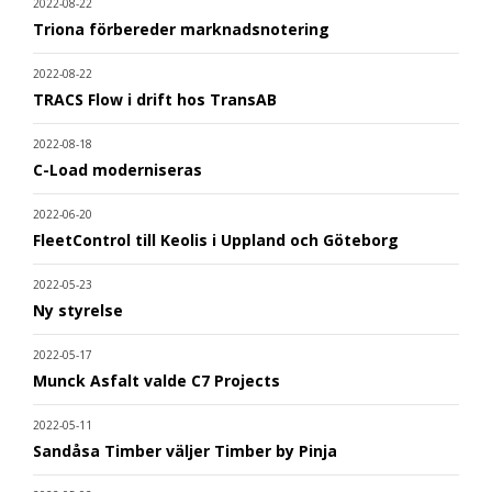
2022-08-22
Triona förbereder marknadsnotering
2022-08-22
TRACS Flow i drift hos TransAB
2022-08-18
C-Load moderniseras
2022-06-20
FleetControl till Keolis i Uppland och Göteborg
2022-05-23
Ny styrelse
2022-05-17
Munck Asfalt valde C7 Projects
2022-05-11
Sandåsa Timber väljer Timber by Pinja