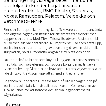
trafikdirigering vid vägarbeten. I närtid har
bl.a. följande kunder börjat använda
produkten; Mesta, BMO Elektro, Securitas,
Nokas, Ramudden, Relacom, Veidekke och
BetonmastHæhre.
Fler och fler upptäcker hur mycket effektivare det är att använda
den digitala loggboken istället för att arbeta traditionellt med
papper och penna. Med TRA - Triona Roadwork Assistant – blir
du av med allt pappersarbete. Nu registreras vad som sätts upp,
kontroller och nedmontering av utrustning direkt i mobilen eller
surfplattan, med automatisk angivning av plats och tider.
Du kan också ta bilder som knyts till loggen. Bilderna stämplas
med tids- och vägreferens och skickas kontinuerligt till servern.
Bildmodulen uppfyller bl.a. de krav som Statens vegvesen ställer
i de driftskontrakt som upprättas med entreprenörer.
Loggboken uppdateras i realtid både på ute vid vägen och på
kontoret, och data kan visualiseras i kartor. Kontorsdelen av
TRA används för att hantera och skicka loggböckerna till
väghållarna.
Läs mer