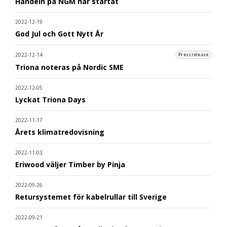
Handeln på NGM har startat
2022-12-19
God Jul och Gott Nytt År
2022-12-14
Pressrelease
Triona noteras på Nordic SME
2022-12-05
Lyckat Triona Days
2022-11-17
Årets klimatredovisning
2022-11-03
Eriwood väljer Timber by Pinja
2022-09-26
Retursystemet för kabelrullar till Sverige
2022-09-21