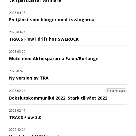
VR fjärrstartar värmare
2023-04-05
En tjänst som hänger med i svängarna
2023-03-21
TRACS Flow i drift hos SWEROCK
2023-03-20
Möte med Aktiespararna Falun/Borlänge
2023-02-28
Ny version av TRA
2023-02-24
Pressrelease
Bokslutskommuniké 2022: Stark tillväxt 2022
2023-02-17
TRACS Flow 3.0
2022-12-21