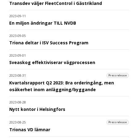
Transdev väljer FleetControl i Gästrikland
2023-09-11
En miljon ändringar TILL NVDB
2023-09-05
Triona deltar i ISV Success Program
2023-09-01
Sveaskog effektiviserar vägprocessen
2023-08-31
Pressrelease
Kvartalsrapport Q2 2023: Bra orderingång, men
osäkerhet inom anläggning/byggande
2023-08-28
Nytt kontor i Helsingfors
2023-08-25
Pressrelease
Trionas VD lämnar