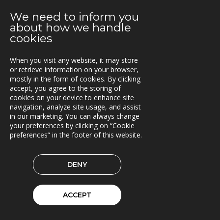
Ny version av TRACS Flow
We need to inform you
2021-02-26
about how we handle
Webinar med RoadCloud
cookies
2021-02-24
When you visit any website, it may store
Nya lokaler i Oslo
or retrieve information on your browser,
mostly in the form of cookies. By clicking
2021-01-29
accept, you agree to the storing of
En attraktiv arbetsgivare!
cookies on your device to enhance site
navigation, analyze site usage, and assist
in our marketing. You can always change
2021-01-11
your preferences by clicking on “Cookie
Triona expanderar i Göteborg
preferences” in the footer of this website.
2021-01-07
FleetControl - Transdevs IoT-plattform
DENY
2020-12-18
Entreprenör väljer TRACS Flow
ACCEPT
2020-12-17