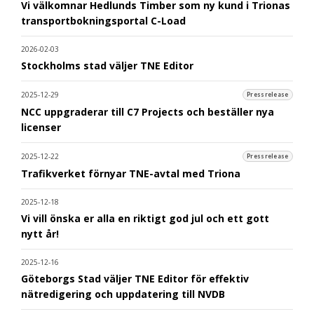
Vi välkomnar Hedlunds Timber som ny kund i Trionas
transportbokningsportal C-Load
2026-02-03
Stockholms stad väljer TNE Editor
2025-12-29
Pressrelease
NCC uppgraderar till C7 Projects och beställer nya
licenser
2025-12-22
Pressrelease
Trafikverket förnyar TNE-avtal med Triona
2025-12-18
Vi vill önska er alla en riktigt god jul och ett gott
nytt år!
2025-12-16
Göteborgs Stad väljer TNE Editor för effektiv
nätredigering och uppdatering till NVDB