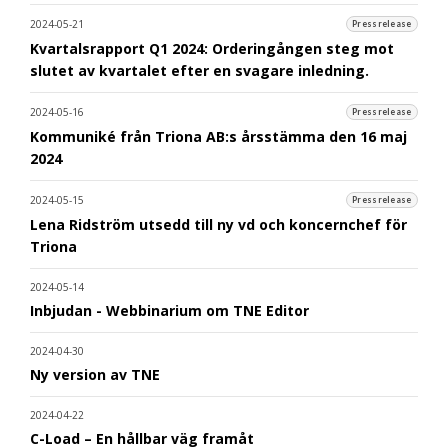
2024-05-21
Pressrelease
Kvartalsrapport Q1 2024: Orderingången steg mot
slutet av kvartalet efter en svagare inledning.
2024-05-16
Pressrelease
Kommuniké från Triona AB:s årsstämma den 16 maj
2024
2024-05-15
Pressrelease
Lena Ridström utsedd till ny vd och koncernchef för
Triona
2024-05-14
Inbjudan - Webbinarium om TNE Editor
2024-04-30
Ny version av TNE
2024-04-22
C-Load – En hållbar väg framåt