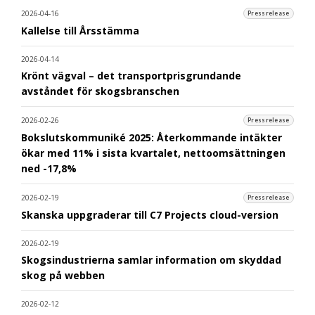
2026-04-16
Pressrelease
Kallelse till Årsstämma
2026-04-14
Krönt vägval – det transportprisgrundande
avståndet för skogsbranschen
2026-02-26
Pressrelease
Bokslutskommuniké 2025: Återkommande intäkter
ökar med 11% i sista kvartalet, nettoomsättningen
ned -17,8%
2026-02-19
Pressrelease
Skanska uppgraderar till C7 Projects cloud-version
2026-02-19
Skogsindustrierna samlar information om skyddad
skog på webben
2026-02-12