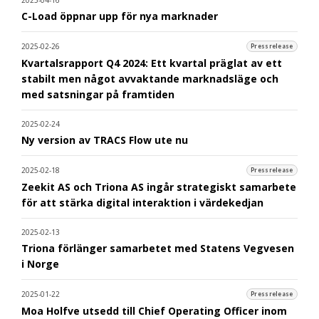
C-Load öppnar upp för nya marknader
2025-02-26
Pressrelease
Kvartalsrapport Q4 2024: Ett kvartal präglat av ett
stabilt men något avvaktande marknadsläge och
med satsningar på framtiden
2025-02-24
Ny version av TRACS Flow ute nu
2025-02-18
Pressrelease
Zeekit AS och Triona AS ingår strategiskt samarbete
för att stärka digital interaktion i värdekedjan
2025-02-13
Triona förlänger samarbetet med Statens Vegvesen
i Norge
2025-01-22
Pressrelease
Moa Holfve utsedd till Chief Operating Officer inom