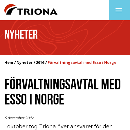
Togg
navig
NYHETER
Hem
Nyheter
2016
Förvaltningsavtal med Esso i Norge
FÖRVALTNINGSAVTAL MED
ESSO I NORGE
6 december 2016
I oktober tog Triona över ansvaret för den