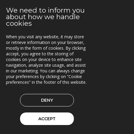
En attraktiv arbetsgivare!
We need to inform you
about how we handle
2021-01-11
cookies
Triona expanderar i Göteborg
When you visit any website, it may store
2021-01-07
or retrieve information on your browser,
FleetControl - Transdevs IoT-plattform
mostly in the form of cookies. By clicking
accept, you agree to the storing of
2020-12-18
cookies on your device to enhance site
Entreprenör väljer TRACS Flow
navigation, analyze site usage, and assist
in our marketing. You can always change
2020-12-17
your preferences by clicking on “Cookie
God Jul och Gott Nytt År
preferences” in the footer of this website.
2020-11-23
DENY
Beräkningstjänst för skördardata i pilotdrift
2020-11-09
ACCEPT
ITxPT projekt i Göteborg
2020-11-02