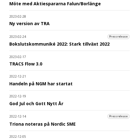
Möte med Aktiespararna Falun/Borlänge
2023-02-28
Ny version av TRA
2023-02-24
Pressrelease
Bokslutskommuniké 2022: Stark tillväxt 2022
2023-02-17
TRACS Flow 3.0
2022-12-21
Handeln på NGM har startat
2022-12-19
God Jul och Gott Nytt År
2022-12-14
Pressrelease
Triona noteras på Nordic SME
2022-12-05