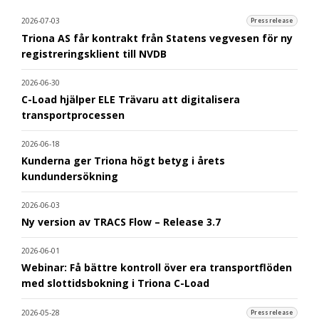
2026-07-03
Pressrelease
Triona AS får kontrakt från Statens vegvesen för ny
registreringsklient till NVDB
2026-06-30
C-Load hjälper ELE Trävaru att digitalisera
transportprocessen
2026-06-18
Kunderna ger Triona högt betyg i årets
kundundersökning
2026-06-03
Ny version av TRACS Flow – Release 3.7
2026-06-01
Webinar: Få bättre kontroll över era transportflöden
med slottidsbokning i Triona C-Load
2026-05-28
Pressrelease