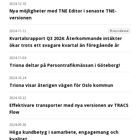
2024-12-10
Nya möjligheter med TNE Editor i senaste TNE-
versionen
2024-11-12
Pressrelease
Kvartalsrapport Q3 2024: Återkommande intäkter
ökar trots ett svagare kvartal än föregående år
2024-11-04
Triona deltar på Persontrafikmässan i Göteborg!
2024-10-24
Triona visar återigen vägen för Oslo kommun
2024-10-22
Effektivare transporter med nya versionen av TRACS
Flow
2024-09-30
Höga kundbetyg i samarbete, engagemang och
kvalitet