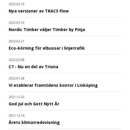
2022-03-15
Nya versioner av TRACS Flow
2022-03-10
Nordic Timber väljer Timber by Pinja
2022-02-21
Eco-körning för elbussar i linjetrafik
2022-02-08
C7 - Nu en del av Triona
2022-01-28
Vi etablerar framtidens kontor i Linköping
2021-12-22
God Jul och Gott Nytt År
2021-12-14
Årets klimatredovisning