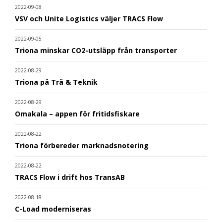
2022-09-08
VSV och Unite Logistics väljer TRACS Flow
2022-09-05
Triona minskar CO2-utsläpp från transporter
2022-08-29
Triona på Trä & Teknik
2022-08-29
Omakala – appen för fritidsfiskare
2022-08-22
Triona förbereder marknadsnotering
2022-08-22
TRACS Flow i drift hos TransAB
2022-08-18
C-Load moderniseras