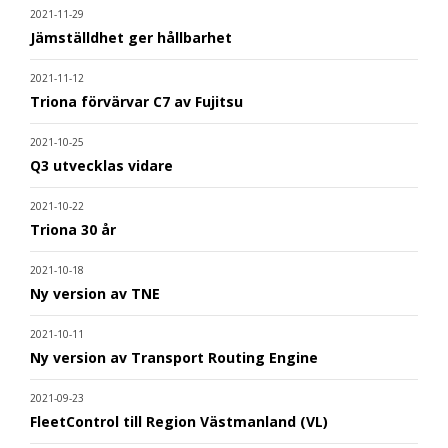
2021-11-29
Jämställdhet ger hållbarhet
2021-11-12
Triona förvärvar C7 av Fujitsu
2021-10-25
Q3 utvecklas vidare
2021-10-22
Triona 30 år
2021-10-18
Ny version av TNE
2021-10-11
Ny version av Transport Routing Engine
2021-09-23
FleetControl till Region Västmanland (VL)