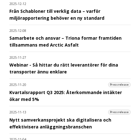
2025-12-12
Från Schabloner till verklig data – varför
miljörapportering behöver en ny standard
2025-12-08
Samarbete och ansvar – Triona formar framtiden
tillsammans med Arctic Asfalt
2025-11-27
Webinar - Så hittar du rätt leverantörer för dina
transporter ännu enklare
2025-11-20
Pressrelease
Kvartalsrapport Q3 2025: Återkommande intäkter
ökar med 5%
2025-11-13
Pressrelease
Nytt samverkansprojekt ska digitalisera och
effektivisera anläggningsbranschen
2025-11-04