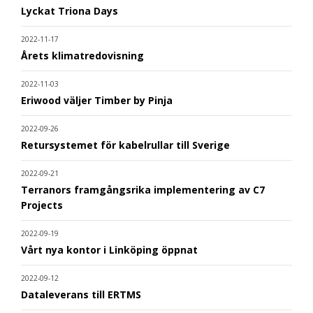
Lyckat Triona Days
2022-11-17
Årets klimatredovisning
2022-11-03
Eriwood väljer Timber by Pinja
2022-09-26
Retursystemet för kabelrullar till Sverige
2022-09-21
Terranors framgångsrika implementering av C7
Projects
2022-09-19
Vårt nya kontor i Linköping öppnat
2022-09-12
Dataleverans till ERTMS