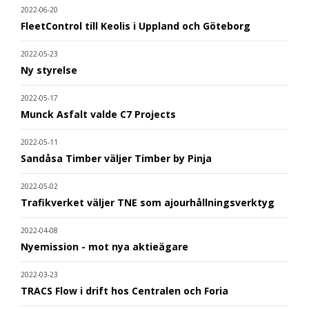
2022-06-20
FleetControl till Keolis i Uppland och Göteborg
2022-05-23
Ny styrelse
2022-05-17
Munck Asfalt valde C7 Projects
2022-05-11
Sandåsa Timber väljer Timber by Pinja
2022-05-02
Trafikverket väljer TNE som ajourhållningsverktyg
2022-04-08
Nyemission - mot nya aktieägare
2022-03-23
TRACS Flow i drift hos Centralen och Foria