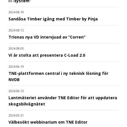
IT-system”
2024-08-19
Sandåsa Timber igång med Timber by Pinja
2024-08-12
Trionas nya VD intervjuad av ”Corren”
2024-08-05
Vi är stolta att presentera C-Load 2.0
2024-06-19
TNE-plattformen central i ny teknisk lösning för
NVDB
2024-06-13
Lantmäteriet använder TNE Editor för att uppdatera
skogsbilvägnätet
2024-05-31
Välbesökt webbinarium om TNE Editor