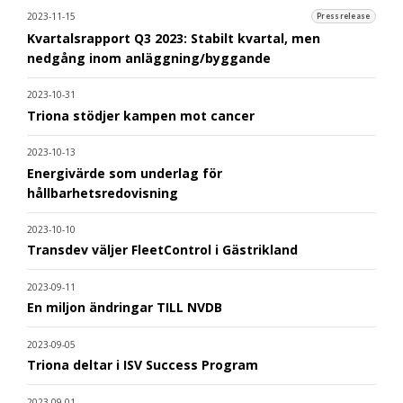
2023-11-15
Pressrelease
Kvartalsrapport Q3 2023: Stabilt kvartal, men
nedgång inom anläggning/byggande
2023-10-31
Triona stödjer kampen mot cancer
2023-10-13
Energivärde som underlag för
hållbarhetsredovisning
2023-10-10
Transdev väljer FleetControl i Gästrikland
2023-09-11
En miljon ändringar TILL NVDB
2023-09-05
Triona deltar i ISV Success Program
2023-09-01