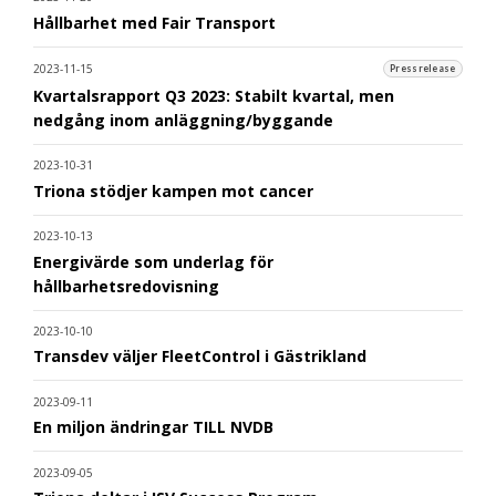
Hållbarhet med Fair Transport
2023-11-15
Pressrelease
Kvartalsrapport Q3 2023: Stabilt kvartal, men
nedgång inom anläggning/byggande
2023-10-31
Triona stödjer kampen mot cancer
2023-10-13
Energivärde som underlag för
hållbarhetsredovisning
2023-10-10
Transdev väljer FleetControl i Gästrikland
2023-09-11
En miljon ändringar TILL NVDB
2023-09-05