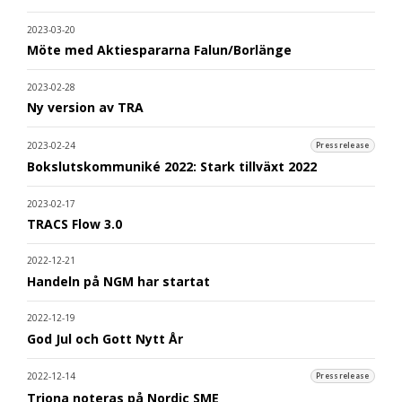
2023-03-20
Möte med Aktiespararna Falun/Borlänge
2023-02-28
Ny version av TRA
2023-02-24
Pressrelease
Bokslutskommuniké 2022: Stark tillväxt 2022
2023-02-17
TRACS Flow 3.0
2022-12-21
Handeln på NGM har startat
2022-12-19
God Jul och Gott Nytt År
2022-12-14
Pressrelease
Triona noteras på Nordic SME