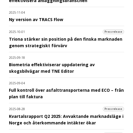
effektivisera anläggningsbranschen
2025-11-04
Ny version av TRACS Flow
2025-10-01
Pressrelease
Triona stärker sin position på den finska marknaden
genom strategiskt förvärv
2025-09-18
Biometria effektiviserar uppdatering av
skogsbilvägar med TNE Editor
2025-09-04
Full kontroll över asfalttransporterna med ECO – från
plan till faktura
2025-08-28
Pressrelease
Kvartalsrapport Q2 2025: Avvaktande marknadsläge i
Norge och återkommande intäkter ökar