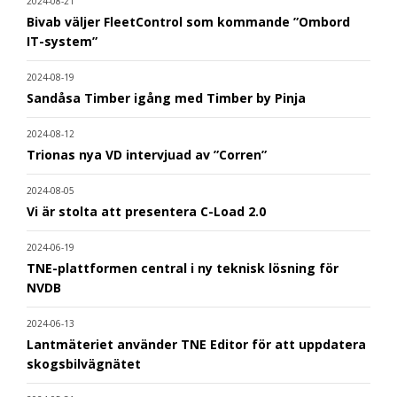
2024-08-21
Bivab väljer FleetControl som kommande ”Ombord
IT-system”
2024-08-19
Sandåsa Timber igång med Timber by Pinja
2024-08-12
Trionas nya VD intervjuad av ”Corren”
2024-08-05
Vi är stolta att presentera C-Load 2.0
2024-06-19
TNE-plattformen central i ny teknisk lösning för
NVDB
2024-06-13
Lantmäteriet använder TNE Editor för att uppdatera
skogsbilvägnätet