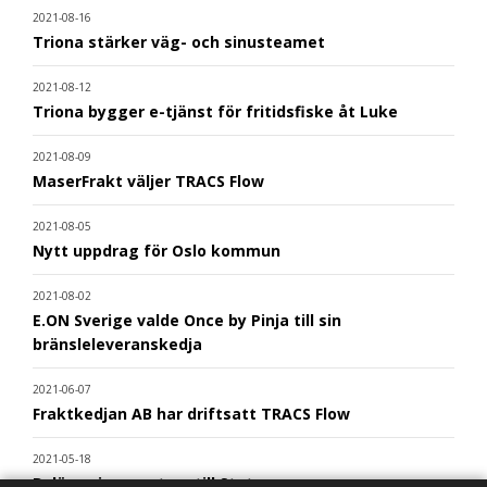
2021-08-16
Triona stärker väg- och sinusteamet
2021-08-12
Triona bygger e-tjänst för fritidsfiske åt Luke
2021-08-09
MaserFrakt väljer TRACS Flow
2021-08-05
Nytt uppdrag för Oslo kommun
2021-08-02
E.ON Sverige valde Once by Pinja till sin
bränsleleveranskedja
2021-06-07
Fraktkedjan AB har driftsatt TRACS Flow
2021-05-18
Beläggningssystem till Statens vegvesen