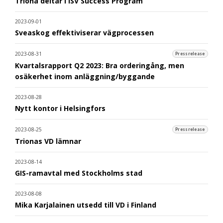
Triona deltar i ISV Success Program
2023-09-01
Sveaskog effektiviserar vägprocessen
2023-08-31
Pressrelease
Kvartalsrapport Q2 2023: Bra orderingång, men
osäkerhet inom anläggning/byggande
2023-08-28
Nytt kontor i Helsingfors
2023-08-25
Pressrelease
Trionas VD lämnar
2023-08-14
GIS-ramavtal med Stockholms stad
2023-08-08
Mika Karjalainen utsedd till VD i Finland