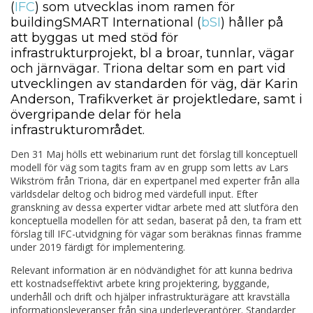
(
IFC
) som utvecklas inom ramen för
buildingSMART International (
bSI
) håller på
att byggas ut med stöd för
infrastrukturprojekt, bl a broar, tunnlar, vägar
och järnvägar. Triona deltar som en part vid
utvecklingen av standarden för väg, där Karin
Anderson, Trafikverket är projektledare, samt i
övergripande delar för hela
infrastrukturområdet.
Den 31 Maj hölls ett webinarium runt det förslag till konceptuell
modell för väg som tagits fram av en grupp som letts av Lars
Wikström från Triona, där en expertpanel med experter från alla
världsdelar deltog och bidrog med värdefull input. Efter
granskning av dessa experter vidtar arbete med att slutföra den
konceptuella modellen för att sedan, baserat på den, ta fram ett
förslag till IFC-utvidgning för vägar som beräknas finnas framme
under 2019 färdigt för implementering.
Relevant information är en nödvändighet för att kunna bedriva
ett kostnadseffektivt arbete kring projektering, byggande,
underhåll och drift och hjälper infrastrukturägare att kravställa
informationsleveranser från sina underleverantörer. Standarder