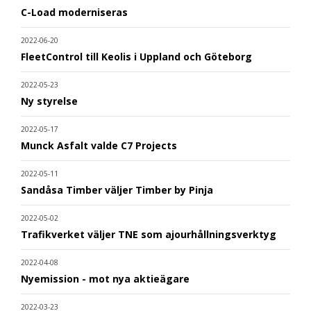
C-Load moderniseras
2022-06-20
FleetControl till Keolis i Uppland och Göteborg
2022-05-23
Ny styrelse
2022-05-17
Munck Asfalt valde C7 Projects
2022-05-11
Sandåsa Timber väljer Timber by Pinja
2022-05-02
Trafikverket väljer TNE som ajourhållningsverktyg
2022-04-08
Nyemission - mot nya aktieägare
2022-03-23