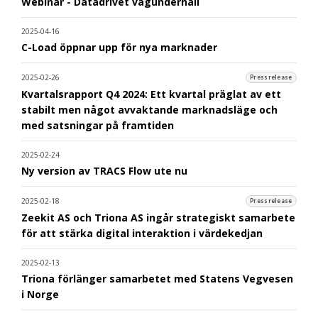
Webinar - Datadrivet vägunderhåll
2025-04-16
C-Load öppnar upp för nya marknader
2025-02-26
Pressrelease
Kvartalsrapport Q4 2024: Ett kvartal präglat av ett
stabilt men något avvaktande marknadsläge och
med satsningar på framtiden
2025-02-24
Ny version av TRACS Flow ute nu
2025-02-18
Pressrelease
Zeekit AS och Triona AS ingår strategiskt samarbete
för att stärka digital interaktion i värdekedjan
2025-02-13
Triona förlänger samarbetet med Statens Vegvesen
i Norge