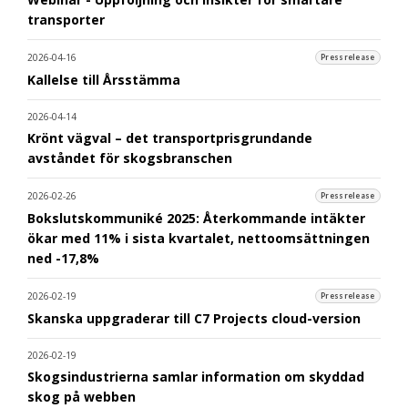
transporter
2026-04-16
Pressrelease
Kallelse till Årsstämma
2026-04-14
Krönt vägval – det transportprisgrundande
avståndet för skogsbranschen
2026-02-26
Pressrelease
Bokslutskommuniké 2025: Återkommande intäkter
ökar med 11% i sista kvartalet, nettoomsättningen
ned -17,8%
2026-02-19
Pressrelease
Skanska uppgraderar till C7 Projects cloud-version
2026-02-19
Skogsindustrierna samlar information om skyddad
skog på webben