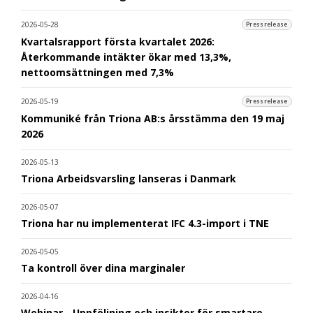
2026-05-28
Pressrelease
Kvartalsrapport första kvartalet 2026:
Återkommande intäkter ökar med 13,3%,
nettoomsättningen med 7,3%
2026-05-19
Pressrelease
Kommuniké från Triona AB:s årsstämma den 19 maj
2026
2026-05-13
Triona Arbeidsvarsling lanseras i Danmark
2026-05-07
Triona har nu implementerat IFC 4.3-import i TNE
2026-05-05
Ta kontroll över dina marginaler
2026-04-16
Webinar - Uppföljning och insikter för smartare