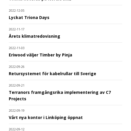
2022-12-05
Lyckat Triona Days
2022-11-17
Årets klimatredovisning
2022-11-03
Eriwood väljer Timber by Pinja
2022-09-26
Retursystemet för kabelrullar till Sverige
2022-09-21
Terranors framgångsrika implementering av C7
Projects
2022-09-19
Vårt nya kontor i Linköping öppnat
2022-09-12