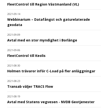
FleetControl till Region Västmanland (VL)
2021-09-14
Webbinarium – Datafångst och gaturelaterade
geodata
2021-09-09
Avtal med en stor myndighet i Borlänge
2021-09-06
FleetControl till Keolis
2021-08-30
Holmen trävaror inför C-Load på fler anläggningar
2021-08-23
Transab väljer TRACS Flow
2021-08-19
Avtal med Statens vegvesen - NVDB Geotjenester