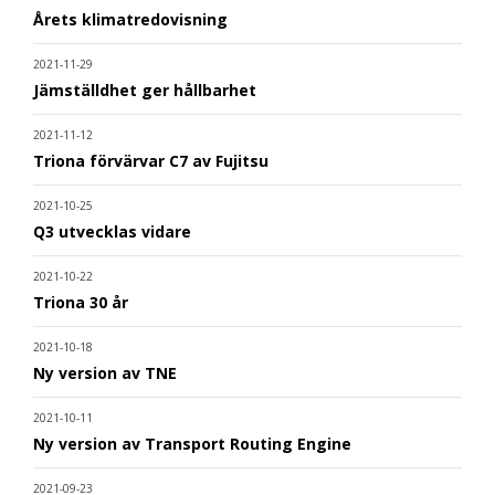
Årets klimatredovisning
2021-11-29
Jämställdhet ger hållbarhet
2021-11-12
Triona förvärvar C7 av Fujitsu
2021-10-25
Q3 utvecklas vidare
2021-10-22
Triona 30 år
2021-10-18
Ny version av TNE
2021-10-11
Ny version av Transport Routing Engine
2021-09-23