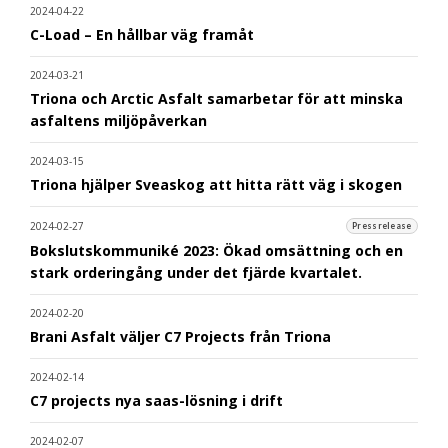
2024-04-22
C-Load – En hållbar väg framåt
2024-03-21
Triona och Arctic Asfalt samarbetar för att minska
asfaltens miljöpåverkan
2024-03-15
Triona hjälper Sveaskog att hitta rätt väg i skogen
2024-02-27
Pressrelease
Bokslutskommuniké 2023: Ökad omsättning och en
stark orderingång under det fjärde kvartalet.
2024-02-20
Brani Asfalt väljer C7 Projects från Triona
2024-02-14
C7 projects nya saas-lösning i drift
2024-02-07