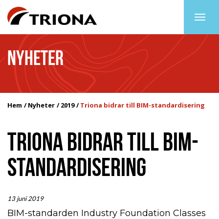
Togg
navig
NYHETER
Hem
Nyheter
2019
Triona bidrar till BIM-standardisering
TRIONA BIDRAR TILL BIM-
STANDARDISERING
13 juni 2019
BIM-standarden Industry Foundation Classes