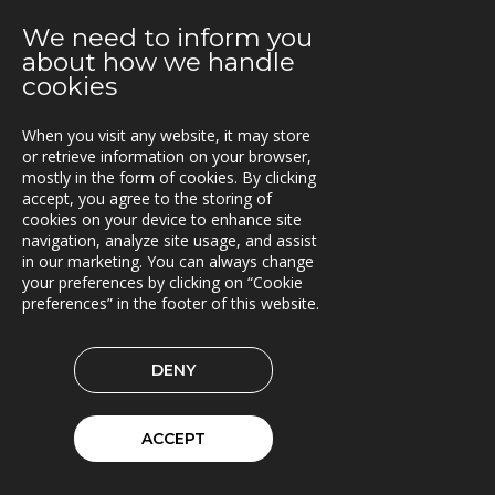
We need to inform you
2021-04-12
about how we handle
Bergkvist siljan i insjön inför C-Load
cookies
2021-04-06
When you visit any website, it may store
C-Load - utökat stöd för hållbara transporter
or retrieve information on your browser,
mostly in the form of cookies. By clicking
2021-03-29
accept, you agree to the storing of
TRACS Flow i drift hos Söderhamns LBC
cookies on your device to enhance site
navigation, analyze site usage, and assist
2021-03-15
in our marketing. You can always change
Kunderna nöjda med Triona
your preferences by clicking on “Cookie
preferences” in the footer of this website.
2021-03-08
Ny version av TRACS Flow
DENY
2021-02-26
Webinar med RoadCloud
ACCEPT
2021-02-24
Nya lokaler i Oslo