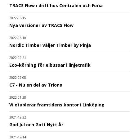
TRACS Flow i drift hos Centralen och Foria
2022-03-15
Nya versioner av TRACS Flow
2022-03-10
Nordic Timber väljer Timber by Pinja
2022-02-21
Eco-körning för elbussar i linjetrafik
2022-02-08
C7 - Nu en del av Triona
2022-01-28
Vi etablerar framtidens kontor i Linköping
2021-12-22
God Jul och Gott Nytt År
2021-12-14