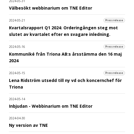
2024-05-31
Välbesökt webbinarium om TNE Editor
2024-05-21
Pressrelease
Kvartalsrapport Q1 2024: Orderingången steg mot
slutet av kvartalet efter en svagare inledning.
2024-05-16
Pressrelease
Kommuniké från Triona AB:s årsstämma den 16 maj
2024
2024-05-15
Pressrelease
Lena Ridström utsedd till ny vd och koncernchef för
Triona
2024-05-14
Inbjudan - Webbinarium om TNE Editor
2024-04-30
Ny version av TNE