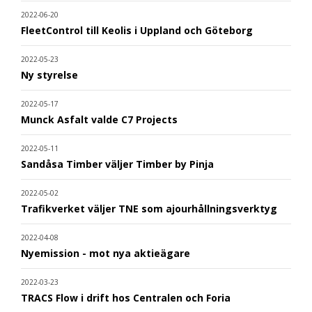
2022-06-20
FleetControl till Keolis i Uppland och Göteborg
2022-05-23
Ny styrelse
2022-05-17
Munck Asfalt valde C7 Projects
2022-05-11
Sandåsa Timber väljer Timber by Pinja
2022-05-02
Trafikverket väljer TNE som ajourhållningsverktyg
2022-04-08
Nyemission - mot nya aktieägare
2022-03-23
TRACS Flow i drift hos Centralen och Foria