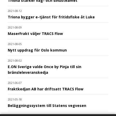
Triona stärker väg- och sinusteamet
2021-08-12
Triona bygger e-tjänst för fritidsfiske åt Luke
2021-08-09
MaserFrakt väljer TRACS Flow
2021-08-05
Nytt uppdrag för Oslo kommun
2021-08-02
E.ON Sverige valde Once by Pinja till sin
bränsleleveranskedja
2021-06-07
Fraktkedjan AB har driftsatt TRACS Flow
2021-05-18
Beläggningssystem till Statens vegvesen