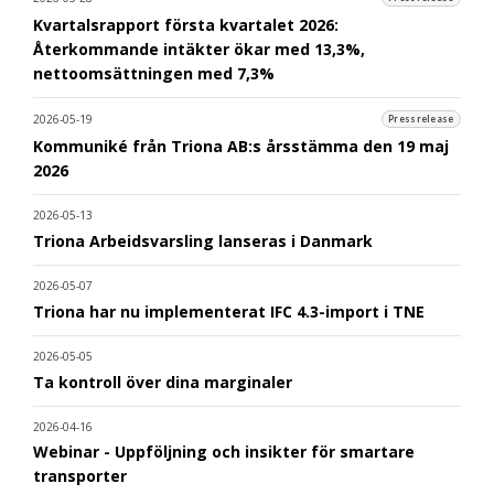
Kvartalsrapport första kvartalet 2026:
Återkommande intäkter ökar med 13,3%,
nettoomsättningen med 7,3%
2026-05-19
Pressrelease
Kommuniké från Triona AB:s årsstämma den 19 maj
2026
2026-05-13
Triona Arbeidsvarsling lanseras i Danmark
2026-05-07
Triona har nu implementerat IFC 4.3-import i TNE
2026-05-05
Ta kontroll över dina marginaler
2026-04-16
Webinar - Uppföljning och insikter för smartare
transporter