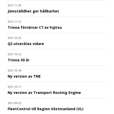
2021-11-29
Jämställdhet ger hållbarhet
2021-11-12
Triona förvärvar C7 av Fujitsu
2021-10-25
Q3 utvecklas vidare
2021-10-22
Triona 30 år
2021-10-18
Ny version av TNE
2021-10-11
Ny version av Transport Routing Engine
2021-09-23
FleetControl till Region Västmanland (VL)