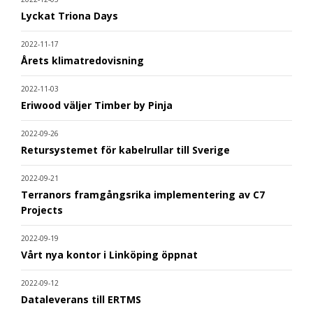
Lyckat Triona Days
2022-11-17
Årets klimatredovisning
2022-11-03
Eriwood väljer Timber by Pinja
2022-09-26
Retursystemet för kabelrullar till Sverige
2022-09-21
Terranors framgångsrika implementering av C7
Projects
2022-09-19
Vårt nya kontor i Linköping öppnat
2022-09-12
Dataleverans till ERTMS