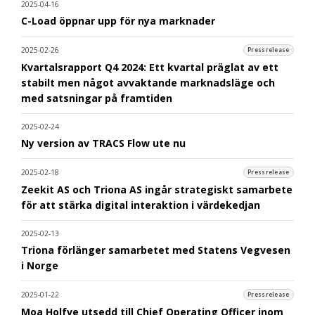
2025-04-16
C-Load öppnar upp för nya marknader
2025-02-26
Pressrelease
Kvartalsrapport Q4 2024: Ett kvartal präglat av ett
stabilt men något avvaktande marknadsläge och
med satsningar på framtiden
2025-02-24
Ny version av TRACS Flow ute nu
2025-02-18
Pressrelease
Zeekit AS och Triona AS ingår strategiskt samarbete
för att stärka digital interaktion i värdekedjan
2025-02-13
Triona förlänger samarbetet med Statens Vegvesen
i Norge
2025-01-22
Pressrelease
Moa Holfve utsedd till Chief Operating Officer inom