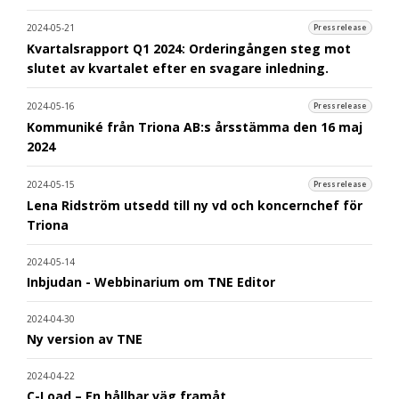
2024-05-21
Pressrelease
Kvartalsrapport Q1 2024: Orderingången steg mot
slutet av kvartalet efter en svagare inledning.
2024-05-16
Pressrelease
Kommuniké från Triona AB:s årsstämma den 16 maj
2024
2024-05-15
Pressrelease
Lena Ridström utsedd till ny vd och koncernchef för
Triona
2024-05-14
Inbjudan - Webbinarium om TNE Editor
2024-04-30
Ny version av TNE
2024-04-22
C-Load – En hållbar väg framåt