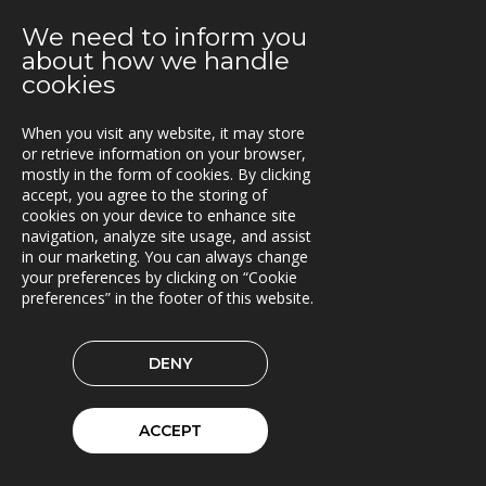
2021-04-12
Bergkvist siljan i insjön inför C-Load
We need to inform you
about how we handle
2021-04-06
cookies
C-Load - utökat stöd för hållbara transporter
When you visit any website, it may store
2021-03-29
or retrieve information on your browser,
TRACS Flow i drift hos Söderhamns LBC
mostly in the form of cookies. By clicking
accept, you agree to the storing of
2021-03-15
cookies on your device to enhance site
Kunderna nöjda med Triona
navigation, analyze site usage, and assist
in our marketing. You can always change
your preferences by clicking on “Cookie
2021-03-08
preferences” in the footer of this website.
Ny version av TRACS Flow
2021-02-26
DENY
Webinar med RoadCloud
2021-02-24
ACCEPT
Nya lokaler i Oslo