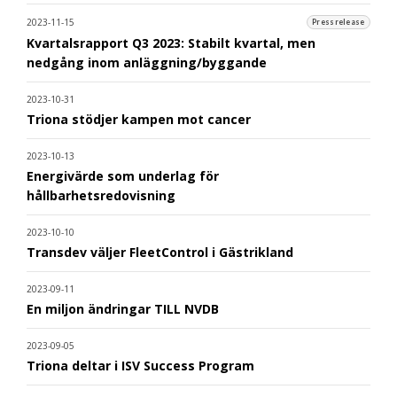
2023-11-15
Pressrelease
Kvartalsrapport Q3 2023: Stabilt kvartal, men
nedgång inom anläggning/byggande
2023-10-31
Triona stödjer kampen mot cancer
2023-10-13
Energivärde som underlag för
hållbarhetsredovisning
2023-10-10
Transdev väljer FleetControl i Gästrikland
2023-09-11
En miljon ändringar TILL NVDB
2023-09-05
Triona deltar i ISV Success Program