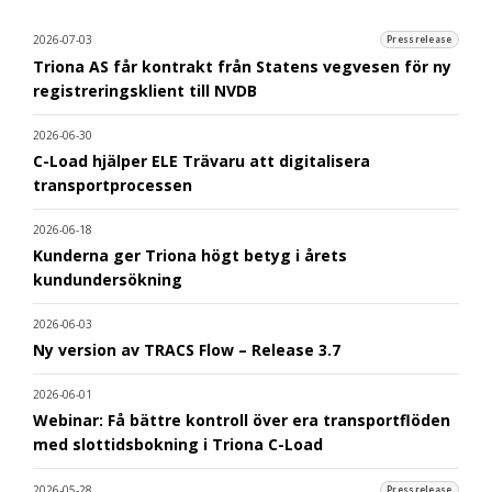
2026-07-03
Pressrelease
Triona AS får kontrakt från Statens vegvesen för ny
registreringsklient till NVDB
2026-06-30
C-Load hjälper ELE Trävaru att digitalisera
transportprocessen
2026-06-18
Kunderna ger Triona högt betyg i årets
kundundersökning
2026-06-03
Ny version av TRACS Flow – Release 3.7
2026-06-01
Webinar: Få bättre kontroll över era transportflöden
med slottidsbokning i Triona C-Load
2026-05-28
Pressrelease