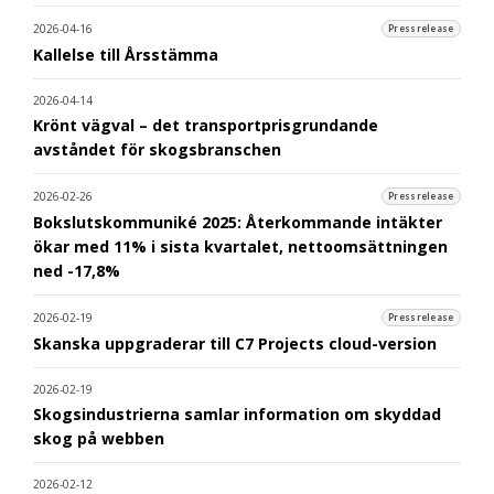
2026-04-16
Pressrelease
Kallelse till Årsstämma
2026-04-14
Krönt vägval – det transportprisgrundande
avståndet för skogsbranschen
2026-02-26
Pressrelease
Bokslutskommuniké 2025: Återkommande intäkter
ökar med 11% i sista kvartalet, nettoomsättningen
ned -17,8%
2026-02-19
Pressrelease
Skanska uppgraderar till C7 Projects cloud-version
2026-02-19
Skogsindustrierna samlar information om skyddad
skog på webben
2026-02-12