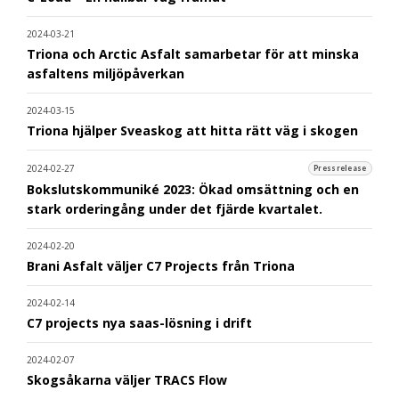
2024-03-21
Triona och Arctic Asfalt samarbetar för att minska
asfaltens miljöpåverkan
2024-03-15
Triona hjälper Sveaskog att hitta rätt väg i skogen
2024-02-27
Pressrelease
Bokslutskommuniké 2023: Ökad omsättning och en
stark orderingång under det fjärde kvartalet.
2024-02-20
Brani Asfalt väljer C7 Projects från Triona
2024-02-14
C7 projects nya saas-lösning i drift
2024-02-07
Skogsåkarna väljer TRACS Flow