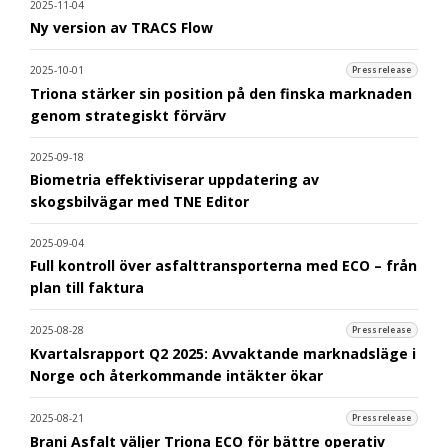
2025-11-04
Ny version av TRACS Flow
2025-10-01
Pressrelease
Triona stärker sin position på den finska marknaden
genom strategiskt förvärv
2025-09-18
Biometria effektiviserar uppdatering av
skogsbilvägar med TNE Editor
2025-09-04
Full kontroll över asfalttransporterna med ECO – från
plan till faktura
2025-08-28
Pressrelease
Kvartalsrapport Q2 2025: Avvaktande marknadsläge i
Norge och återkommande intäkter ökar
2025-08-21
Pressrelease
Brani Asfalt väljer Triona ECO för bättre operativ