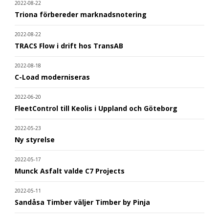
2022-08-22
Triona förbereder marknadsnotering
2022-08-22
TRACS Flow i drift hos TransAB
2022-08-18
C-Load moderniseras
2022-06-20
FleetControl till Keolis i Uppland och Göteborg
2022-05-23
Ny styrelse
2022-05-17
Munck Asfalt valde C7 Projects
2022-05-11
Sandåsa Timber väljer Timber by Pinja