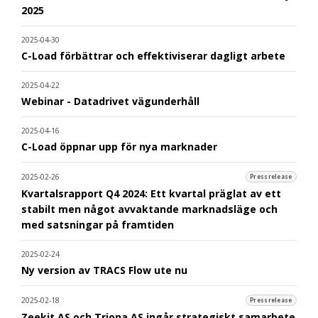
2025
2025-04-30
C-Load förbättrar och effektiviserar dagligt arbete
2025-04-22
Webinar - Datadrivet vägunderhåll
2025-04-16
C-Load öppnar upp för nya marknader
2025-02-26
Pressrelease
Kvartalsrapport Q4 2024: Ett kvartal präglat av ett
stabilt men något avvaktande marknadsläge och
med satsningar på framtiden
2025-02-24
Ny version av TRACS Flow ute nu
2025-02-18
Pressrelease
Zeekit AS och Triona AS ingår strategiskt samarbete