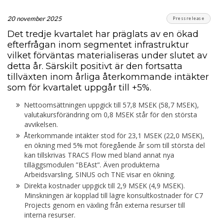
20 november 2025
Pressrelease
Det tredje kvartalet har präglats av en ökad
efterfrågan inom segmentet infrastruktur
vilket förväntas materialiseras under slutet av
detta år. Särskilt positivt är den fortsatta
tillväxten inom årliga återkommande intäkter
som för kvartalet uppgår till +5%.
Nettoomsättningen uppgick till 57,8 MSEK (58,7 MSEK),
valutakursförändring om 0,8 MSEK står för den största
avvikelsen.
Återkommande intäkter stod för 23,1 MSEK (22,0 MSEK),
en ökning med 5% mot föregående år som till största del
kan tillskrivas TRACS Flow med bland annat nya
tilläggsmodulen ”BEAst”. Även produkterna
Arbeidsvarsling, SINUS och TNE visar en ökning.
Direkta kostnader uppgick till 2,9 MSEK (4,9 MSEK).
Minskningen är kopplad till lägre konsultkostnader för C7
Projects genom en växling från externa resurser till
interna resurser.