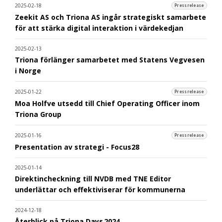
2025-02-18
Pressrelease
Zeekit AS och Triona AS ingår strategiskt samarbete
för att stärka digital interaktion i värdekedjan
2025-02-13
Triona förlänger samarbetet med Statens Vegvesen
i Norge
2025-01-22
Pressrelease
Moa Holfve utsedd till Chief Operating Officer inom
Triona Group
2025-01-16
Pressrelease
Presentation av strategi - Focus28
2025-01-14
Direktincheckning till NVDB med TNE Editor
underlättar och effektiviserar för kommunerna
2024-12-18
Återblick på Triona Days 2024