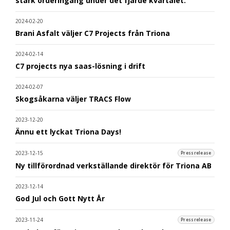
stark orderingång under det fjärde kvartalet.
2024-02-20
Brani Asfalt väljer C7 Projects från Triona
2024-02-14
C7 projects nya saas-lösning i drift
2024-02-07
Skogsåkarna väljer TRACS Flow
2023-12-20
Ännu ett lyckat Triona Days!
2023-12-15
Pressrelease
Ny tillförordnad verkställande direktör för Triona AB
2023-12-14
God Jul och Gott Nytt År
2023-11-24
Pressrelease