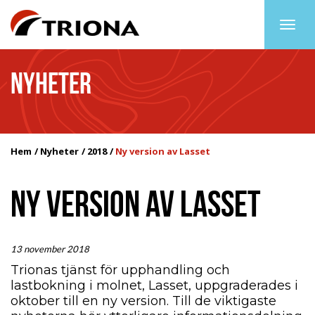
Togg
navig
NYHETER
Hem
Nyheter
2018
Ny version av Lasset
NY VERSION AV LASSET
13 november 2018
Trionas tjänst för upphandling och
lastbokning i molnet, Lasset, uppgraderades i
oktober till en ny version. Till de viktigaste