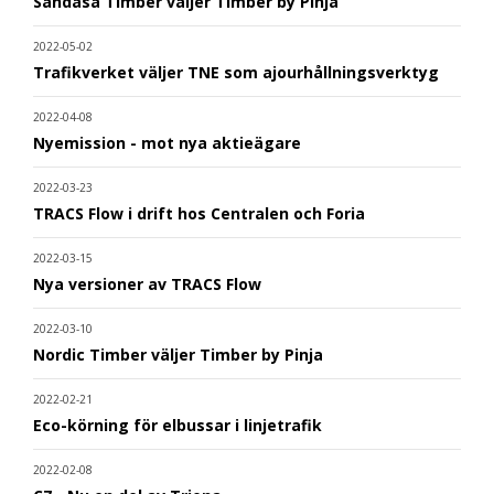
Sandåsa Timber väljer Timber by Pinja
2022-05-02
Trafikverket väljer TNE som ajourhållningsverktyg
2022-04-08
Nyemission - mot nya aktieägare
2022-03-23
TRACS Flow i drift hos Centralen och Foria
2022-03-15
Nya versioner av TRACS Flow
2022-03-10
Nordic Timber väljer Timber by Pinja
2022-02-21
Eco-körning för elbussar i linjetrafik
2022-02-08