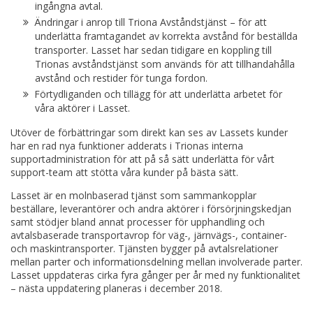
ingångna avtal.
Ändringar i anrop till Triona Avståndstjänst – för att
underlätta framtagandet av korrekta avstånd för beställda
transporter. Lasset har sedan tidigare en koppling till
Trionas avståndstjänst som används för att tillhandahålla
avstånd och restider för tunga fordon.
Förtydliganden och tillägg för att underlätta arbetet för
våra aktörer i Lasset.
Utöver de förbättringar som direkt kan ses av Lassets kunder
har en rad nya funktioner adderats i Trionas interna
supportadministration för att på så sätt underlätta för vårt
support-team att stötta våra kunder på bästa sätt.
Lasset är en molnbaserad tjänst som sammankopplar
beställare, leverantörer och andra aktörer i försörjningskedjan
samt stödjer bland annat processer för upphandling och
avtalsbaserade transportavrop för väg-, järnvägs-, container-
och maskintransporter. Tjänsten bygger på avtalsrelationer
mellan parter och informationsdelning mellan involverade parter.
Lasset uppdateras cirka fyra gånger per år med ny funktionalitet
– nästa uppdatering planeras i december 2018.