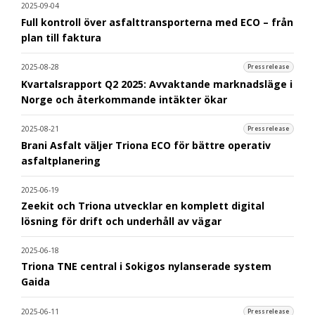
2025-09-04
Full kontroll över asfalttransporterna med ECO – från
plan till faktura
2025-08-28
Pressrelease
Kvartalsrapport Q2 2025: Avvaktande marknadsläge i
Norge och återkommande intäkter ökar
2025-08-21
Pressrelease
Brani Asfalt väljer Triona ECO för bättre operativ
asfaltplanering
2025-06-19
Zeekit och Triona utvecklar en komplett digital
lösning för drift och underhåll av vägar
2025-06-18
Triona TNE central i Sokigos nylanserade system
Gaida
2025-06-11
Pressrelease