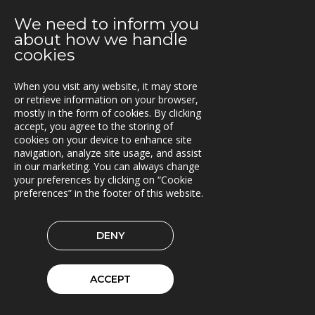
E.ON Sverige valde Once by Pinja till sin
We need to inform you
bränsleleveranskedja
about how we handle
cookies
2021-06-07
Fraktkedjan AB har driftsatt TRACS Flow
When you visit any website, it may store
or retrieve information on your browser,
2021-05-18
mostly in the form of cookies. By clicking
Beläggningssystem till Statens vegvesen
accept, you agree to the storing of
cookies on your device to enhance site
2021-04-12
navigation, analyze site usage, and assist
in our marketing. You can always change
Bergkvist siljan i insjön inför C-Load
your preferences by clicking on “Cookie
preferences” in the footer of this website.
2021-04-06
C-Load - utökat stöd för hållbara transporter
DENY
2021-03-29
TRACS Flow i drift hos Söderhamns LBC
ACCEPT
2021-03-15
Kunderna nöjda med Triona