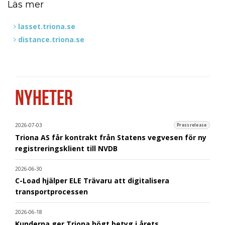
Läs mer
lasset.triona.se
distance.triona.se
NYHETER
2026-07-03
Pressrelease
Triona AS får kontrakt från Statens vegvesen för ny
registreringsklient till NVDB
2026-06-30
C-Load hjälper ELE Trävaru att digitalisera
transportprocessen
2026-06-18
Kunderna ger Triona högt betyg i årets