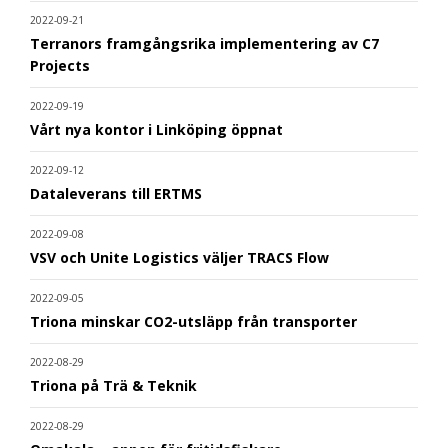
2022-09-21
Terranors framgångsrika implementering av C7
Projects
2022-09-19
Vårt nya kontor i Linköping öppnat
2022-09-12
Dataleverans till ERTMS
2022-09-08
VSV och Unite Logistics väljer TRACS Flow
2022-09-05
Triona minskar CO2-utsläpp från transporter
2022-08-29
Triona på Trä & Teknik
2022-08-29