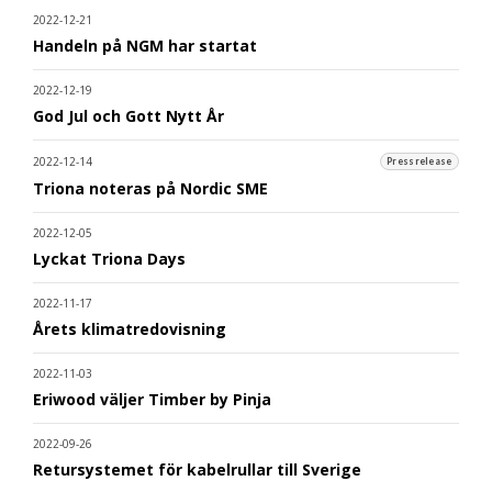
2022-12-21
Handeln på NGM har startat
2022-12-19
God Jul och Gott Nytt År
2022-12-14
Pressrelease
Triona noteras på Nordic SME
2022-12-05
Lyckat Triona Days
2022-11-17
Årets klimatredovisning
2022-11-03
Eriwood väljer Timber by Pinja
2022-09-26
Retursystemet för kabelrullar till Sverige