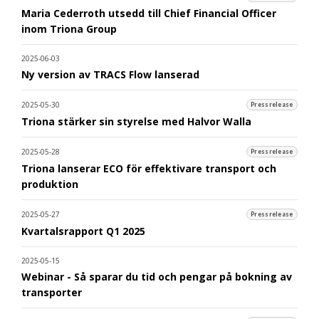
Maria Cederroth utsedd till Chief Financial Officer
inom Triona Group
2025-06-03
Ny version av TRACS Flow lanserad
2025-05-30
Pressrelease
Triona stärker sin styrelse med Halvor Walla
2025-05-28
Pressrelease
Triona lanserar ECO för effektivare transport och
produktion
2025-05-27
Pressrelease
Kvartalsrapport Q1 2025
2025-05-15
Webinar - Så sparar du tid och pengar på bokning av
transporter