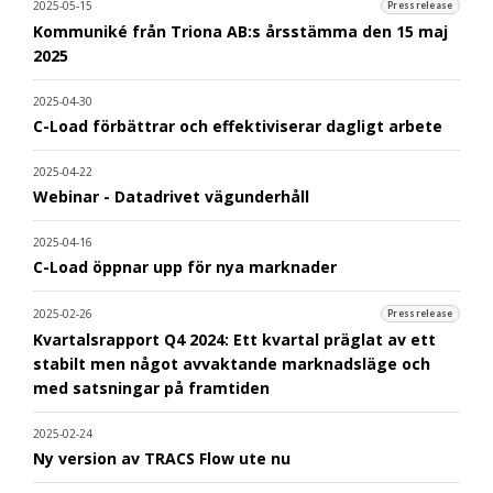
2025-05-15
Pressrelease
Kommuniké från Triona AB:s årsstämma den 15 maj
2025
2025-04-30
C-Load förbättrar och effektiviserar dagligt arbete
2025-04-22
Webinar - Datadrivet vägunderhåll
2025-04-16
C-Load öppnar upp för nya marknader
2025-02-26
Pressrelease
Kvartalsrapport Q4 2024: Ett kvartal präglat av ett
stabilt men något avvaktande marknadsläge och
med satsningar på framtiden
2025-02-24
Ny version av TRACS Flow ute nu