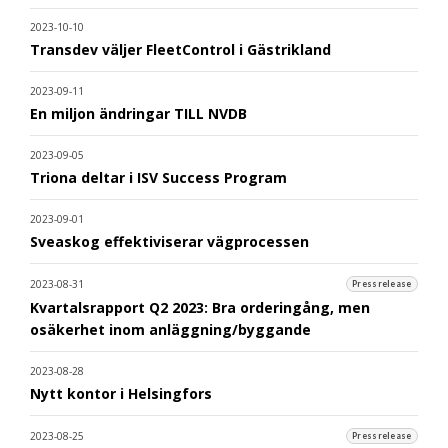
2023-10-10
Transdev väljer FleetControl i Gästrikland
2023-09-11
En miljon ändringar TILL NVDB
2023-09-05
Triona deltar i ISV Success Program
2023-09-01
Sveaskog effektiviserar vägprocessen
2023-08-31
Pressrelease
Kvartalsrapport Q2 2023: Bra orderingång, men
osäkerhet inom anläggning/byggande
2023-08-28
Nytt kontor i Helsingfors
2023-08-25
Pressrelease