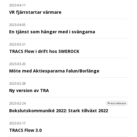
2023-04-11
VR fjärrstartar värmare
2023-04-05
En tjänst som hänger med i svängarna
2023-03-21
TRACS Flow i drift hos SWEROCK
2023-03-20
Möte med Aktiespararna Falun/Borlänge
2023-02-28
Ny version av TRA
2023-02-24
Pressrelease
Bokslutskommuniké 2022: Stark tillväxt 2022
2023-02-17
TRACS Flow 3.0