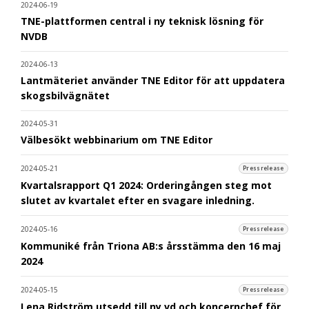
2024-06-19
TNE-plattformen central i ny teknisk lösning för
NVDB
2024-06-13
Lantmäteriet använder TNE Editor för att uppdatera
skogsbilvägnätet
2024-05-31
Välbesökt webbinarium om TNE Editor
2024-05-21
Pressrelease
Kvartalsrapport Q1 2024: Orderingången steg mot
slutet av kvartalet efter en svagare inledning.
2024-05-16
Pressrelease
Kommuniké från Triona AB:s årsstämma den 16 maj
2024
2024-05-15
Pressrelease
Lena Ridström utsedd till ny vd och koncernchef för