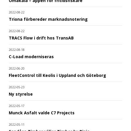
Omakala – appen för fritidsfiskare
2022-08-22
Triona förbereder marknadsnotering
2022-08-22
TRACS Flow i drift hos TransAB
2022-08-18
C-Load moderniseras
2022-06-20
FleetControl till Keolis i Uppland och Göteborg
2022-05-23
Ny styrelse
2022-05-17
Munck Asfalt valde C7 Projects
2022-05-11