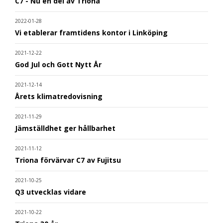
C7 - Nu en del av Triona
2022-01-28
Vi etablerar framtidens kontor i Linköping
2021-12-22
God Jul och Gott Nytt År
2021-12-14
Årets klimatredovisning
2021-11-29
Jämställdhet ger hållbarhet
2021-11-12
Triona förvärvar C7 av Fujitsu
2021-10-25
Q3 utvecklas vidare
2021-10-22