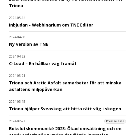
Triona
2024-05-14
Inbjudan - Webbinarium om TNE Editor
2024-04-30
Ny version av TNE
2024-04-22
C-Load – En hållbar väg framåt
2024-03-21
Triona och Arctic Asfalt samarbetar för att minska
asfaltens miljöpåverkan
2024-03-15
Triona hjälper Sveaskog att hitta rätt väg i skogen
2024-02-27
Pressrelease
Bokslutskommuniké 2023: Ökad omsättning och en