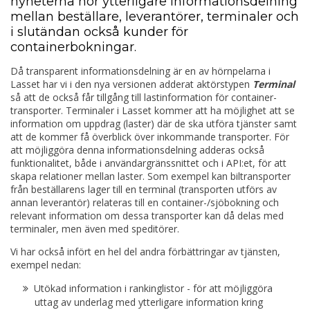
nyheterna hör ytterligare informationsdelning
mellan beställare, leverantörer, terminaler och
i slutändan också kunder för
containerbokningar.
Då transparent informationsdelning är en av hörnpelarna i
Lasset har vi i den nya versionen adderat aktörstypen
Terminal
så att de också får tillgång till lastinformation för container-
transporter. Terminaler i Lasset kommer att ha möjlighet att se
information om uppdrag (laster) där de ska utföra tjänster samt
att de kommer få överblick över inkommande transporter. För
att möjliggöra denna informationsdelning adderas också
funktionalitet, både i användargränssnittet och i API:et, för att
skapa relationer mellan laster. Som exempel kan biltransporter
från beställarens lager till en terminal (transporten utförs av
annan leverantör) relateras till en container-/sjöbokning och
relevant information om dessa transporter kan då delas med
terminaler, men även med speditörer.
Vi har också infört en hel del andra förbättringar av tjänsten,
exempel nedan:
Utökad information i rankinglistor - för att möjliggöra
uttag av underlag med ytterligare information kring