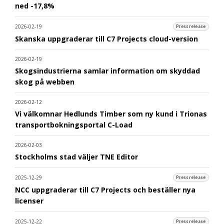
ned -17,8%
2026-02-19
Pressrelease
Skanska uppgraderar till C7 Projects cloud-version
2026-02-19
Skogsindustrierna samlar information om skyddad
skog på webben
2026-02-12
Vi välkomnar Hedlunds Timber som ny kund i Trionas
transportbokningsportal C-Load
2026-02-03
Stockholms stad väljer TNE Editor
2025-12-29
Pressrelease
NCC uppgraderar till C7 Projects och beställer nya
licenser
2025-12-22
Pressrelease