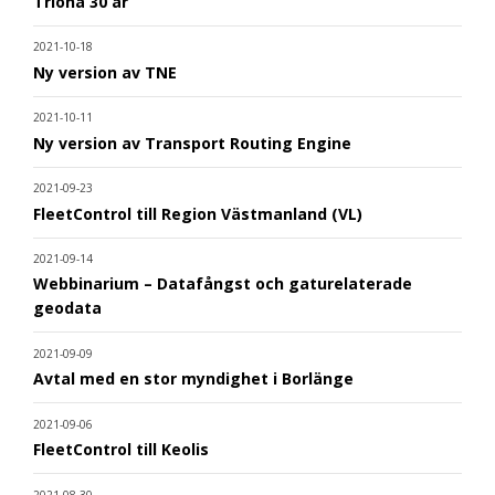
Triona 30 år
2021-10-18
Ny version av TNE
2021-10-11
Ny version av Transport Routing Engine
2021-09-23
FleetControl till Region Västmanland (VL)
2021-09-14
Webbinarium – Datafångst och gaturelaterade
geodata
2021-09-09
Avtal med en stor myndighet i Borlänge
2021-09-06
FleetControl till Keolis
2021-08-30