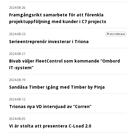
2024-08-26
Framgångsrikt samarbete för att förenkla
projektuppföljning med kunder i C7 projects
2024-08-23
Pressrelease
Serieentreprenör investerar i Triona
2024-08-21
Bivab väljer FleetControl som kommande ”Ombord
IT-system”
2024-08-19
Sandåsa Timber igång med Timber by Pinja
2024-08-12
Trionas nya VD intervjuad av ”Corren”
2024-08-05
Vi är stolta att presentera C-Load 2.0