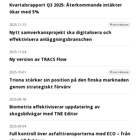
Kvartalsrapport Q3 2025: Återkommande intäkter
ökar med 5%
2025-11-13
Pressrelease
Nytt samverkansprojekt ska digitalisera och
effektivisera anläggningsbranschen
2025-11-04
Ny version av TRACS Flow
2025-10-01
Pressrelease
Triona stärker sin position på den finska marknaden
genom strategiskt förvärv
2025-09-18
Biometria effektiviserar uppdatering av
skogsbilvägar med TNE Editor
2025-09-04
Full kontroll över asfalttransporterna med ECO – från