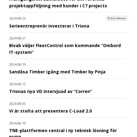
projektuppföljning med kunder i C7 projects
2024-08-23
Pressrelease
Serieentreprenör investerar i Triona
2024-08-21
Bivab väljer FleetControl som kommande ”Ombord
IT-system”
2024-08-19
Sandåsa Timber igång med Timber by Pinja
2024-08-12
Trionas nya VD intervjuad av ”Corren”
2024-08-05
Vi är stolta att presentera C-Load 2.0
2024-06-19
TNE-plattformen central i ny teknisk lösning för