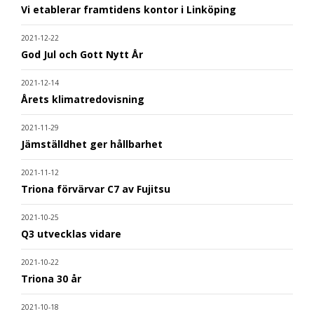
Vi etablerar framtidens kontor i Linköping
2021-12-22
God Jul och Gott Nytt År
2021-12-14
Årets klimatredovisning
2021-11-29
Jämställdhet ger hållbarhet
2021-11-12
Triona förvärvar C7 av Fujitsu
2021-10-25
Q3 utvecklas vidare
2021-10-22
Triona 30 år
2021-10-18