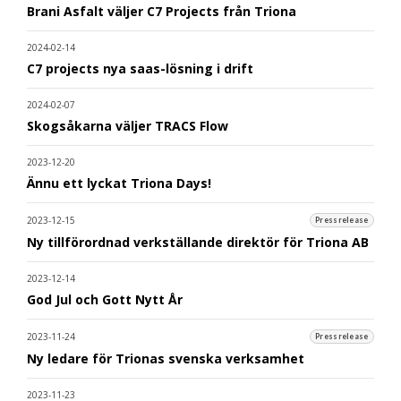
Brani Asfalt väljer C7 Projects från Triona
2024-02-14
C7 projects nya saas-lösning i drift
2024-02-07
Skogsåkarna väljer TRACS Flow
2023-12-20
Ännu ett lyckat Triona Days!
2023-12-15
Pressrelease
Ny tillförordnad verkställande direktör för Triona AB
2023-12-14
God Jul och Gott Nytt År
2023-11-24
Pressrelease
Ny ledare för Trionas svenska verksamhet
2023-11-23