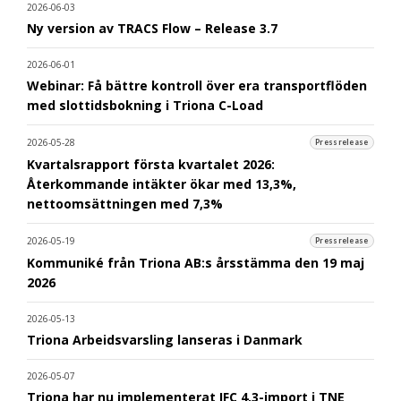
2026-06-03
Ny version av TRACS Flow – Release 3.7
2026-06-01
Webinar: Få bättre kontroll över era transportflöden
med slottidsbokning i Triona C-Load
2026-05-28
Pressrelease
Kvartalsrapport första kvartalet 2026:
Återkommande intäkter ökar med 13,3%,
nettoomsättningen med 7,3%
2026-05-19
Pressrelease
Kommuniké från Triona AB:s årsstämma den 19 maj
2026
2026-05-13
Triona Arbeidsvarsling lanseras i Danmark
2026-05-07
Triona har nu implementerat IFC 4.3-import i TNE