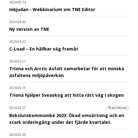
2024-05-14
Inbjudan - Webbinarium om TNE Editor
2024-04-30
Ny version av TNE
2024-04-22
C-Load – En hållbar väg framåt
2024-03-21
Triona och Arctic Asfalt samarbetar för att minska
asfaltens miljöpåverkan
2024-03-15
Triona hjälper Sveaskog att hitta rätt väg i skogen
2024-02-27
Pressrelease
Bokslutskommuniké 2023: Ökad omsättning och en
stark orderingång under det fjärde kvartalet.
2024-02-20