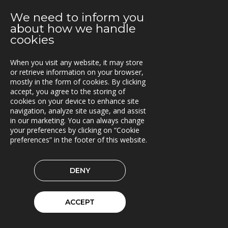
We need to inform you
2021-06-07
about how we handle
Fraktkedjan AB har driftsatt TRACS Flow
cookies
2021-05-18
Beläggningssystem till Statens vegvesen
When you visit any website, it may store
or retrieve information on your browser,
mostly in the form of cookies. By clicking
2021-04-12
accept, you agree to the storing of
Bergkvist siljan i insjön inför C-Load
cookies on your device to enhance site
navigation, analyze site usage, and assist
2021-04-06
in our marketing. You can always change
C-Load - utökat stöd för hållbara transporter
your preferences by clicking on “Cookie
preferences” in the footer of this website.
2021-03-29
TRACS Flow i drift hos Söderhamns LBC
DENY
2021-03-15
Kunderna nöjda med Triona
ACCEPT
2021-03-08
Ny version av TRACS Flow