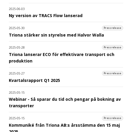
2025-06-03
Ny version av TRACS Flow lanserad
2025-05-30
Pressrelease
Triona stärker sin styrelse med Halvor Walla
2025-05-28
Pressrelease
Triona lanserar ECO för effektivare transport och
produktion
2025-05-27
Pressrelease
Kvartalsrapport Q1 2025
2025-05-15
Webinar - Så sparar du tid och pengar på bokning av
transporter
2025-05-15
Pressrelease
Kommuniké från Triona AB:s årsstämma den 15 maj
2025