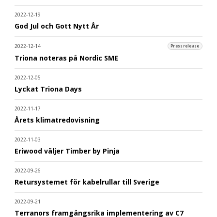
2022-12-19
God Jul och Gott Nytt År
2022-12-14
Pressrelease
Triona noteras på Nordic SME
2022-12-05
Lyckat Triona Days
2022-11-17
Årets klimatredovisning
2022-11-03
Eriwood väljer Timber by Pinja
2022-09-26
Retursystemet för kabelrullar till Sverige
2022-09-21
Terranors framgångsrika implementering av C7