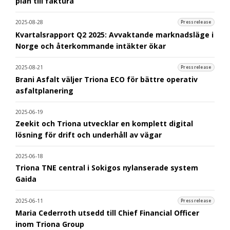
plan till faktura
2025-08-28
Pressrelease
Kvartalsrapport Q2 2025: Avvaktande marknadsläge i
Norge och återkommande intäkter ökar
2025-08-21
Pressrelease
Brani Asfalt väljer Triona ECO för bättre operativ
asfaltplanering
2025-06-19
Zeekit och Triona utvecklar en komplett digital
lösning för drift och underhåll av vägar
2025-06-18
Triona TNE central i Sokigos nylanserade system
Gaida
2025-06-11
Pressrelease
Maria Cederroth utsedd till Chief Financial Officer
inom Triona Group