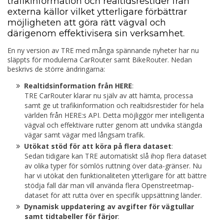
trafikinformation och realtidsrestider från
externa källor vilket ytterligare förbättrar
möjligheten att göra rätt vägval och
därigenom effektivisera sin verksamhet.
En ny version av TRE med många spännande nyheter har nu
släppts för modulerna CarRouter samt BikeRouter. Nedan
beskrivs de större ändringarna:
Realtidsinformation från HERE
:
TRE CarRouter klarar nu själv av att hämta, processa
samt ge ut trafikinformation och realtidsrestider för hela
världen från HERE:s API. Detta möjliggör mer intelligenta
vägval och effektivare rutter genom att undvika stängda
vägar samt vägar med långsam trafik.
Utökat stöd för att köra på flera dataset
:
Sedan tidigare kan TRE automatiskt slå ihop flera dataset
av olika typer för sömlös ruttning över data-gränser. Nu
har vi utökat den funktionaliteten ytterligare för att bättre
stödja fall där man vill använda flera Openstreetmap-
dataset för att rutta över en specifik uppsättning länder.
Dynamisk uppdatering av avgifter för vägtullar
samt tidtabeller för färjor
: