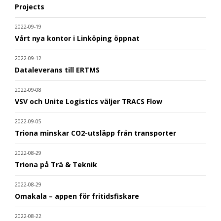
Projects
2022-09-19
Vårt nya kontor i Linköping öppnat
2022-09-12
Dataleverans till ERTMS
2022-09-08
VSV och Unite Logistics väljer TRACS Flow
2022-09-05
Triona minskar CO2-utsläpp från transporter
2022-08-29
Triona på Trä & Teknik
2022-08-29
Omakala – appen för fritidsfiskare
2022-08-22