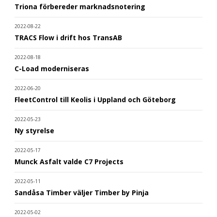
Triona förbereder marknadsnotering
2022-08-22
TRACS Flow i drift hos TransAB
2022-08-18
C-Load moderniseras
2022-06-20
FleetControl till Keolis i Uppland och Göteborg
2022-05-23
Ny styrelse
2022-05-17
Munck Asfalt valde C7 Projects
2022-05-11
Sandåsa Timber väljer Timber by Pinja
2022-05-02