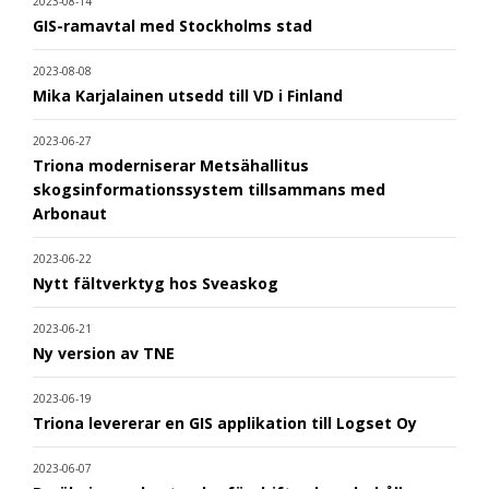
2023-08-14
GIS-ramavtal med Stockholms stad
2023-08-08
Mika Karjalainen utsedd till VD i Finland
2023-06-27
Triona moderniserar Metsähallitus
skogsinformationssystem tillsammans med
Arbonaut
2023-06-22
Nytt fältverktyg hos Sveaskog
2023-06-21
Ny version av TNE
2023-06-19
Triona levererar en GIS applikation till Logset Oy
2023-06-07