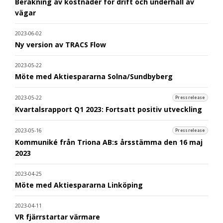
Beräkning av kostnader för drift och underhåll av
vägar
2023-06-02
Ny version av TRACS Flow
2023-05-22
Möte med Aktiespararna Solna/Sundbyberg
2023-05-22
Pressrelease
Kvartalsrapport Q1 2023: Fortsatt positiv utveckling
2023-05-16
Pressrelease
Kommuniké från Triona AB:s årsstämma den 16 maj
2023
2023-04-25
Möte med Aktiespararna Linköping
2023-04-11
VR fjärrstartar värmare