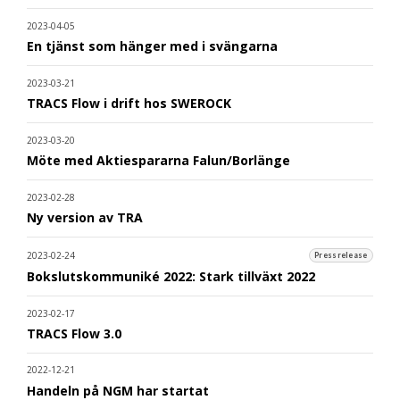
2023-04-05
En tjänst som hänger med i svängarna
2023-03-21
TRACS Flow i drift hos SWEROCK
2023-03-20
Möte med Aktiespararna Falun/Borlänge
2023-02-28
Ny version av TRA
2023-02-24
Pressrelease
Bokslutskommuniké 2022: Stark tillväxt 2022
2023-02-17
TRACS Flow 3.0
2022-12-21
Handeln på NGM har startat