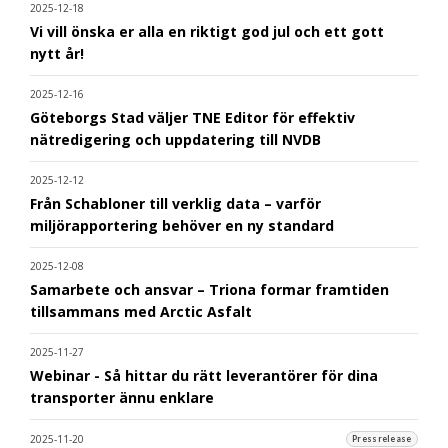
2025-12-18
Vi vill önska er alla en riktigt god jul och ett gott
nytt år!
2025-12-16
Göteborgs Stad väljer TNE Editor för effektiv
nätredigering och uppdatering till NVDB
2025-12-12
Från Schabloner till verklig data – varför
miljörapportering behöver en ny standard
2025-12-08
Samarbete och ansvar – Triona formar framtiden
tillsammans med Arctic Asfalt
2025-11-27
Webinar - Så hittar du rätt leverantörer för dina
transporter ännu enklare
2025-11-20
Pressrelease