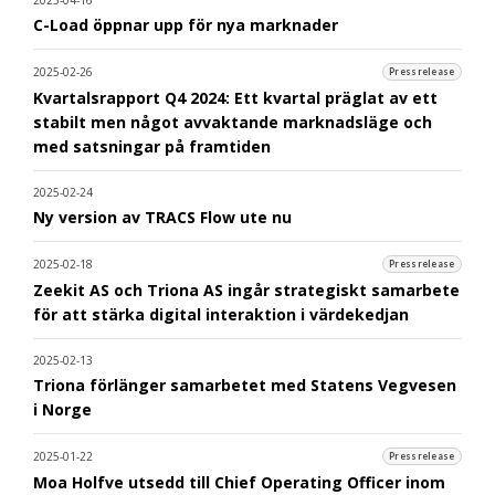
C-Load öppnar upp för nya marknader
2025-02-26
Pressrelease
Kvartalsrapport Q4 2024: Ett kvartal präglat av ett
stabilt men något avvaktande marknadsläge och
med satsningar på framtiden
2025-02-24
Ny version av TRACS Flow ute nu
2025-02-18
Pressrelease
Zeekit AS och Triona AS ingår strategiskt samarbete
för att stärka digital interaktion i värdekedjan
2025-02-13
Triona förlänger samarbetet med Statens Vegvesen
i Norge
2025-01-22
Pressrelease
Moa Holfve utsedd till Chief Operating Officer inom