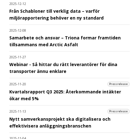
2025-12-12
Från Schabloner till verklig data – varför
miljörapportering behöver en ny standard
2025-12-08
Samarbete och ansvar – Triona formar framtiden
tillsammans med Arctic Asfalt
2025-11-27
Webinar - Så hittar du rätt leverantörer för dina
transporter ännu enklare
2025-11-20
Pressrelease
Kvartalsrapport Q3 2025: Återkommande intäkter
ökar med 5%
2025-11-13
Pressrelease
Nytt samverkansprojekt ska digitalisera och
effektivisera anläggningsbranschen
2025-11-04