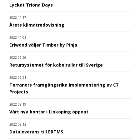
Lyckat Triona Days
2022-11-17
Årets klimatredovisning
2022-11-03
Eriwood väljer Timber by Pinja
2022-09-26
Retursystemet för kabelrullar till Sverige
2022-09-21
Terranors framgångsrika implementering av C7
Projects
2022-09-19
Vårt nya kontor i Linköping öppnat
2022-09-12
Dataleverans till ERTMS