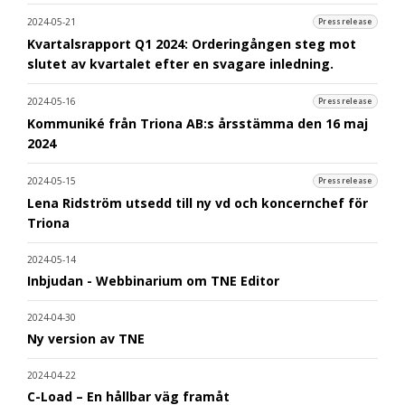
2024-05-21
Pressrelease
Kvartalsrapport Q1 2024: Orderingången steg mot
slutet av kvartalet efter en svagare inledning.
2024-05-16
Pressrelease
Kommuniké från Triona AB:s årsstämma den 16 maj
2024
2024-05-15
Pressrelease
Lena Ridström utsedd till ny vd och koncernchef för
Triona
2024-05-14
Inbjudan - Webbinarium om TNE Editor
2024-04-30
Ny version av TNE
2024-04-22
C-Load – En hållbar väg framåt