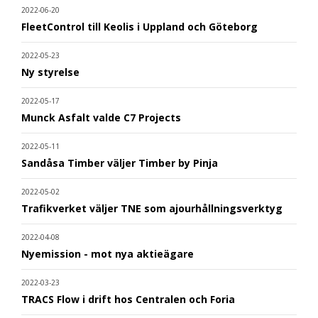
2022-06-20
FleetControl till Keolis i Uppland och Göteborg
2022-05-23
Ny styrelse
2022-05-17
Munck Asfalt valde C7 Projects
2022-05-11
Sandåsa Timber väljer Timber by Pinja
2022-05-02
Trafikverket väljer TNE som ajourhållningsverktyg
2022-04-08
Nyemission - mot nya aktieägare
2022-03-23
TRACS Flow i drift hos Centralen och Foria