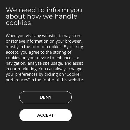
En attraktiv arbetsgivare!
We need to inform you
about how we handle
2021-01-11
cookies
Triona expanderar i Göteborg
When you visit any website, it may store
2021-01-07
or retrieve information on your browser,
FleetControl - Transdevs IoT-plattform
mostly in the form of cookies. By clicking
accept, you agree to the storing of
2020-12-18
cookies on your device to enhance site
Entreprenör väljer TRACS Flow
navigation, analyze site usage, and assist
in our marketing. You can always change
2020-12-17
your preferences by clicking on “Cookie
God Jul och Gott Nytt År
preferences” in the footer of this website.
2020-11-23
DENY
Beräkningstjänst för skördardata i pilotdrift
2020-11-09
ACCEPT
ITxPT projekt i Göteborg
2020-11-02