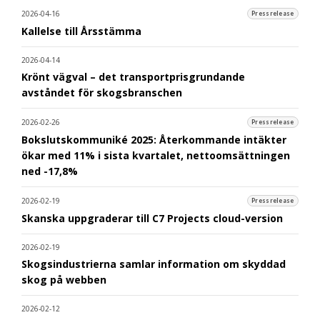
2026-04-16
Pressrelease
Kallelse till Årsstämma
2026-04-14
Krönt vägval – det transportprisgrundande
avståndet för skogsbranschen
2026-02-26
Pressrelease
Bokslutskommuniké 2025: Återkommande intäkter
ökar med 11% i sista kvartalet, nettoomsättningen
ned -17,8%
2026-02-19
Pressrelease
Skanska uppgraderar till C7 Projects cloud-version
2026-02-19
Skogsindustrierna samlar information om skyddad
skog på webben
2026-02-12