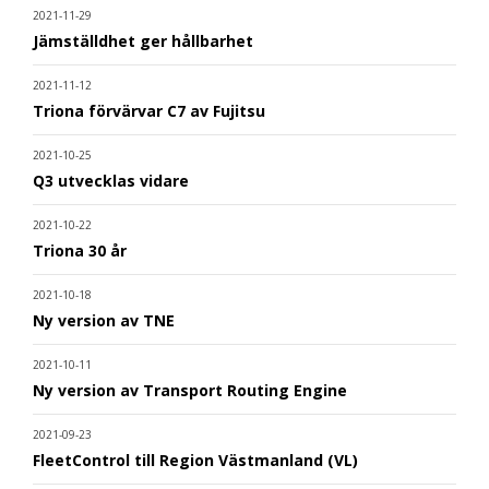
2021-11-29
Jämställdhet ger hållbarhet
2021-11-12
Triona förvärvar C7 av Fujitsu
2021-10-25
Q3 utvecklas vidare
2021-10-22
Triona 30 år
2021-10-18
Ny version av TNE
2021-10-11
Ny version av Transport Routing Engine
2021-09-23
FleetControl till Region Västmanland (VL)