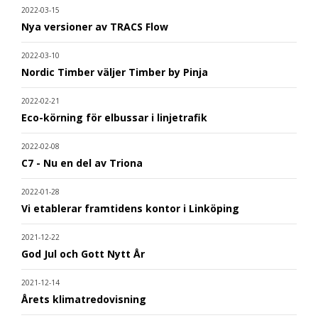
2022-03-15
Nya versioner av TRACS Flow
2022-03-10
Nordic Timber väljer Timber by Pinja
2022-02-21
Eco-körning för elbussar i linjetrafik
2022-02-08
C7 - Nu en del av Triona
2022-01-28
Vi etablerar framtidens kontor i Linköping
2021-12-22
God Jul och Gott Nytt År
2021-12-14
Årets klimatredovisning