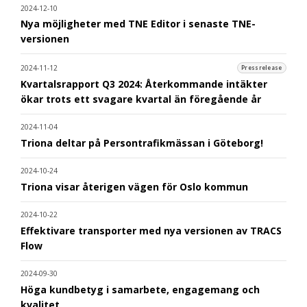
2024-12-10
Nya möjligheter med TNE Editor i senaste TNE-
versionen
2024-11-12
Pressrelease
Kvartalsrapport Q3 2024: Återkommande intäkter
ökar trots ett svagare kvartal än föregående år
2024-11-04
Triona deltar på Persontrafikmässan i Göteborg!
2024-10-24
Triona visar återigen vägen för Oslo kommun
2024-10-22
Effektivare transporter med nya versionen av TRACS
Flow
2024-09-30
Höga kundbetyg i samarbete, engagemang och
kvalitet