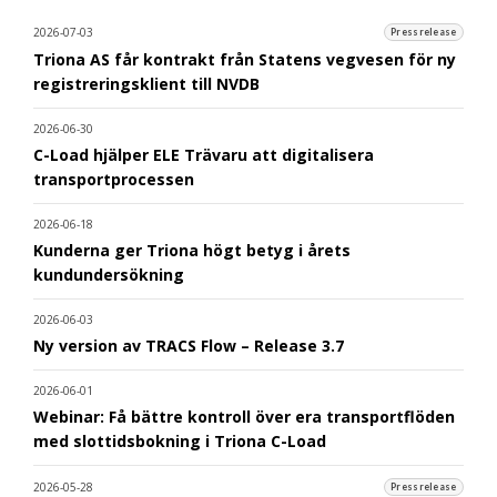
2026-07-03
Pressrelease
Triona AS får kontrakt från Statens vegvesen för ny
registreringsklient till NVDB
2026-06-30
C-Load hjälper ELE Trävaru att digitalisera
transportprocessen
2026-06-18
Kunderna ger Triona högt betyg i årets
kundundersökning
2026-06-03
Ny version av TRACS Flow – Release 3.7
2026-06-01
Webinar: Få bättre kontroll över era transportflöden
med slottidsbokning i Triona C-Load
2026-05-28
Pressrelease