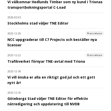
Vi välkomnar Hedlunds Timber som ny kund i Trionas
transportbokningsportal C-Load
2026-02-03
Stockholms stad väljer TNE Editor
2025-12-29
Pressrelease
NCC uppgraderar till C7 Projects och beställer nya
licenser
2025-12-22
Pressrelease
Trafikverket förnyar TNE-avtal med Triona
2025-12-18
Vi vill önska er alla en riktigt god jul och ett gott
nytt år!
2025-12-16
Göteborgs Stad väljer TNE Editor för effektiv
nätredigering och uppdatering till NVDB