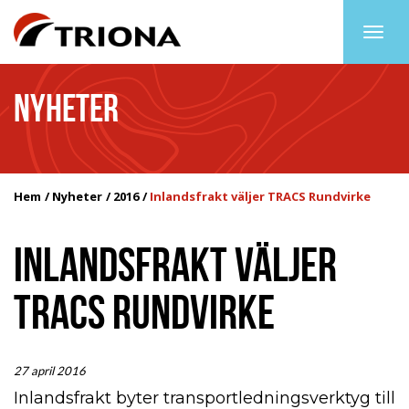
Togg
navig
NYHETER
Hem
Nyheter
2016
Inlandsfrakt väljer TRACS Rundvirke
INLANDSFRAKT VÄLJER
TRACS RUNDVIRKE
27 april 2016
Inlandsfrakt byter transportledningsverktyg till