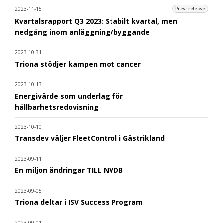
2023-11-15
Pressrelease
Kvartalsrapport Q3 2023: Stabilt kvartal, men
nedgång inom anläggning/byggande
2023-10-31
Triona stödjer kampen mot cancer
2023-10-13
Energivärde som underlag för
hållbarhetsredovisning
2023-10-10
Transdev väljer FleetControl i Gästrikland
2023-09-11
En miljon ändringar TILL NVDB
2023-09-05
Triona deltar i ISV Success Program
2023-09-01