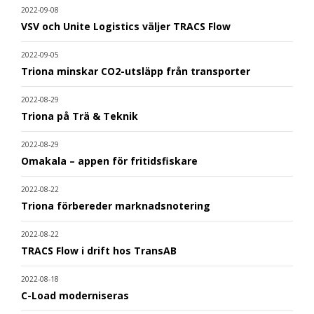
2022-09-08
VSV och Unite Logistics väljer TRACS Flow
2022-09-05
Triona minskar CO2-utsläpp från transporter
2022-08-29
Triona på Trä & Teknik
2022-08-29
Omakala – appen för fritidsfiskare
2022-08-22
Triona förbereder marknadsnotering
2022-08-22
TRACS Flow i drift hos TransAB
2022-08-18
C-Load moderniseras