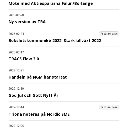
Möte med Aktiespararna Falun/Borlänge
2023-02-28
Ny version av TRA
2023-02-24
Pressrelease
Bokslutskommuniké 2022: Stark tillväxt 2022
2023-02-17
TRACS Flow 3.0
2022-12-21
Handeln på NGM har startat
2022-12-19
God Jul och Gott Nytt År
2022-12-14
Pressrelease
Triona noteras på Nordic SME
2022-12-05