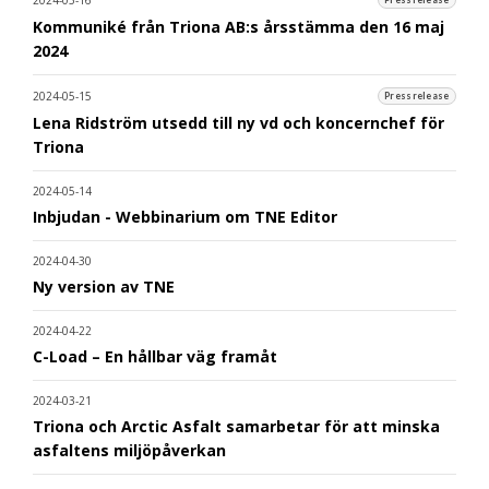
2024-05-16
Pressrelease
Kommuniké från Triona AB:s årsstämma den 16 maj
2024
2024-05-15
Pressrelease
Lena Ridström utsedd till ny vd och koncernchef för
Triona
2024-05-14
Inbjudan - Webbinarium om TNE Editor
2024-04-30
Ny version av TNE
2024-04-22
C-Load – En hållbar väg framåt
2024-03-21
Triona och Arctic Asfalt samarbetar för att minska
asfaltens miljöpåverkan