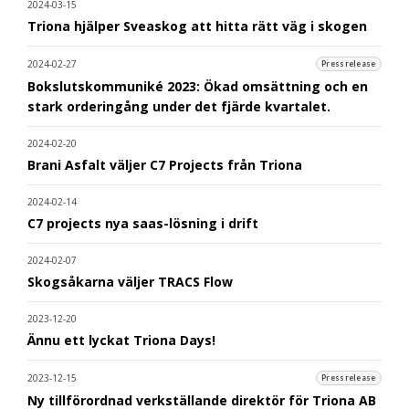
2024-03-15
Triona hjälper Sveaskog att hitta rätt väg i skogen
2024-02-27
Pressrelease
Bokslutskommuniké 2023: Ökad omsättning och en
stark orderingång under det fjärde kvartalet.
2024-02-20
Brani Asfalt väljer C7 Projects från Triona
2024-02-14
C7 projects nya saas-lösning i drift
2024-02-07
Skogsåkarna väljer TRACS Flow
2023-12-20
Ännu ett lyckat Triona Days!
2023-12-15
Pressrelease
Ny tillförordnad verkställande direktör för Triona AB