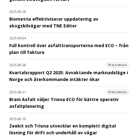
2025-09-18
Biometria effektiviserar uppdatering av
skogsbilvägar med TNE Editor
2025-09-04
Full kontroll över asfalttransporterna med ECO – från
plan till faktura
2025-08-28
Pressrelease
Kvartalsrapport Q2 2025: Avvaktande marknadsläge i
Norge och återkommande intäkter ökar
2025-08-21
Pressrelease
Brani Asfalt väljer Triona ECO för bättre operativ
asfaltplanering
2025-06-19
Zeekit och Triona utvecklar en komplett digital
lösning för drift och underhåll av vägar