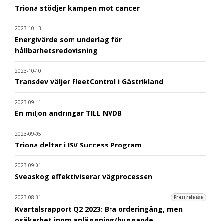
Triona stödjer kampen mot cancer
2023-10-13
Energivärde som underlag för
hållbarhetsredovisning
2023-10-10
Transdev väljer FleetControl i Gästrikland
2023-09-11
En miljon ändringar TILL NVDB
2023-09-05
Triona deltar i ISV Success Program
2023-09-01
Sveaskog effektiviserar vägprocessen
2023-08-31
Pressrelease
Kvartalsrapport Q2 2023: Bra orderingång, men
osäkerhet inom anläggning/byggande