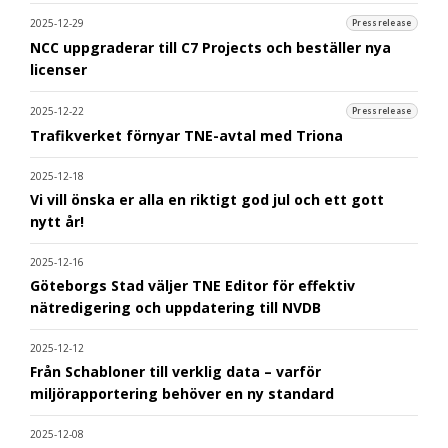
2025-12-29
Pressrelease
NCC uppgraderar till C7 Projects och beställer nya
licenser
2025-12-22
Pressrelease
Trafikverket förnyar TNE-avtal med Triona
2025-12-18
Vi vill önska er alla en riktigt god jul och ett gott
nytt år!
2025-12-16
Göteborgs Stad väljer TNE Editor för effektiv
nätredigering och uppdatering till NVDB
2025-12-12
Från Schabloner till verklig data – varför
miljörapportering behöver en ny standard
2025-12-08