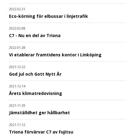
2022-02-21
Eco-körning för elbussar i linjetrafik
2022-02-08
C7 - Nu en del av Triona
2022-01-28
Vi etablerar framtidens kontor i Linköping
2021-12-22
God Jul och Gott Nytt År
2021-12-14
Årets klimatredovisning
2021-11-29
Jämställdhet ger hållbarhet
2021-11-12
Triona förvärvar C7 av Fujitsu