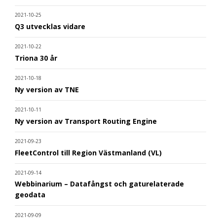
2021-10-25
Q3 utvecklas vidare
2021-10-22
Triona 30 år
2021-10-18
Ny version av TNE
2021-10-11
Ny version av Transport Routing Engine
2021-09-23
FleetControl till Region Västmanland (VL)
2021-09-14
Webbinarium – Datafångst och gaturelaterade
geodata
2021-09-09