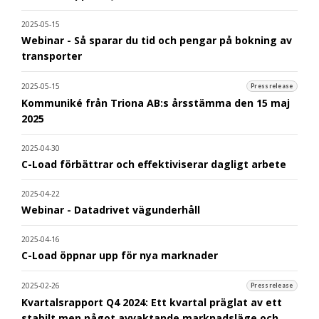
2025-05-15
Webinar - Så sparar du tid och pengar på bokning av
transporter
2025-05-15
Pressrelease
Kommuniké från Triona AB:s årsstämma den 15 maj
2025
2025-04-30
C-Load förbättrar och effektiviserar dagligt arbete
2025-04-22
Webinar - Datadrivet vägunderhåll
2025-04-16
C-Load öppnar upp för nya marknader
2025-02-26
Pressrelease
Kvartalsrapport Q4 2024: Ett kvartal präglat av ett
stabilt men något avvaktande marknadsläge och