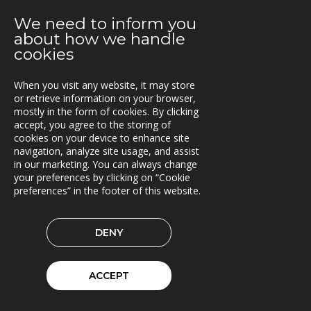
2021-03-29
We need to inform you
TRACS Flow i drift hos Söderhamns LBC
about how we handle
cookies
2021-03-15
Kunderna nöjda med Triona
When you visit any website, it may store
2021-03-08
or retrieve information on your browser,
mostly in the form of cookies. By clicking
Ny version av TRACS Flow
accept, you agree to the storing of
cookies on your device to enhance site
2021-02-26
navigation, analyze site usage, and assist
Webinar med RoadCloud
in our marketing. You can always change
your preferences by clicking on “Cookie
2021-02-24
preferences” in the footer of this website.
Nya lokaler i Oslo
2021-01-29
DENY
En attraktiv arbetsgivare!
2021-01-11
ACCEPT
Triona expanderar i Göteborg