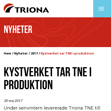
Togg
navig
NYHETER
Hem
Nyheter
2017
Kystverket tar TNE i produktion
KYSTVERKET TAR TNE I
PRODUKTION
30 maj 2017
Under senvintern levererade Triona TNE till