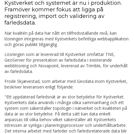
Kystverket och systemet är nu i produktion.
Framöver kommer fokus att ligga på
registrering, import och validering av
farledsdata.
När kvalitén på data har nått en tillfredsställande nivå, kan
lösningen integreras med Kystverkets befintliga webbapplikation
och göras publikt tillgänglig.
Lösningen som är levererad till Kystverket omfattar TNE,
GeoServer för presentation av farledsdata i existerande
webblösning och Novapoint, levererad av Trimble, för underhåll
av farledsdata.
Frode Skjævestad, som arbetar med Geodata inom Kystverket,
beskriver leveransen enligt följande:
"Ett uppdaterad farledsnät är av stor betydelse för Kystverket.
Kystverkets data används i många olika sammanhang och ett
system som säkerställer topologin i nätverket och kvaliteten på
data är av stor betydelse. På detta sätt kan data enkelt
anpassas till olika behov vilket säkerställer att Kystverkets
intressen är synliga i planeringsprocesser och underhållsarbete.
Det interna arbetet med farleder och farledsrelaterade data blir