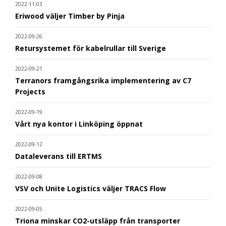
2022-11-03
Eriwood väljer Timber by Pinja
2022-09-26
Retursystemet för kabelrullar till Sverige
2022-09-21
Terranors framgångsrika implementering av C7
Projects
2022-09-19
Vårt nya kontor i Linköping öppnat
2022-09-12
Dataleverans till ERTMS
2022-09-08
VSV och Unite Logistics väljer TRACS Flow
2022-09-05
Triona minskar CO2-utsläpp från transporter