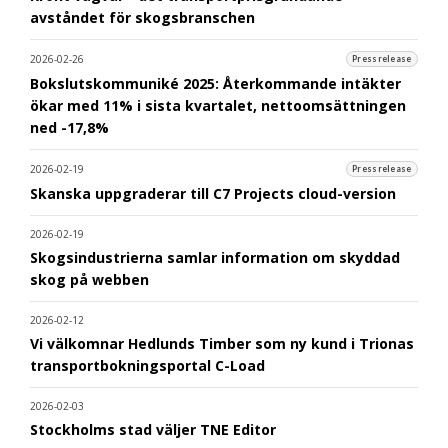
avståndet för skogsbranschen
2026-02-26
Pressrelease
Bokslutskommuniké 2025: Återkommande intäkter
ökar med 11% i sista kvartalet, nettoomsättningen
ned -17,8%
2026-02-19
Pressrelease
Skanska uppgraderar till C7 Projects cloud-version
2026-02-19
Skogsindustrierna samlar information om skyddad
skog på webben
2026-02-12
Vi välkomnar Hedlunds Timber som ny kund i Trionas
transportbokningsportal C-Load
2026-02-03
Stockholms stad väljer TNE Editor