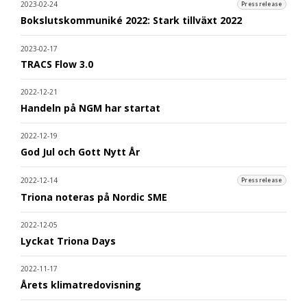
2023-02-24
Pressrelease
Bokslutskommuniké 2022: Stark tillväxt 2022
2023-02-17
TRACS Flow 3.0
2022-12-21
Handeln på NGM har startat
2022-12-19
God Jul och Gott Nytt År
2022-12-14
Pressrelease
Triona noteras på Nordic SME
2022-12-05
Lyckat Triona Days
2022-11-17
Årets klimatredovisning