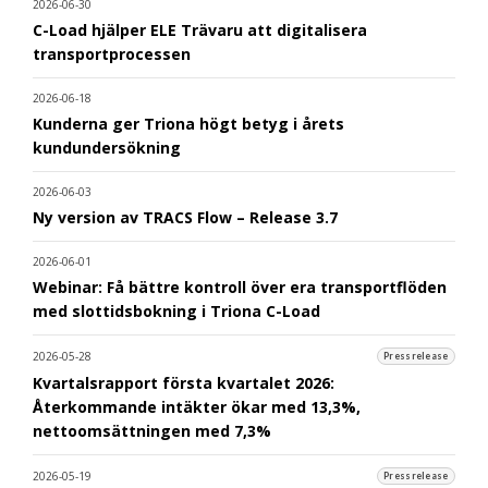
2026-06-30
C-Load hjälper ELE Trävaru att digitalisera
transportprocessen
2026-06-18
Kunderna ger Triona högt betyg i årets
kundundersökning
2026-06-03
Ny version av TRACS Flow – Release 3.7
2026-06-01
Webinar: Få bättre kontroll över era transportflöden
med slottidsbokning i Triona C-Load
2026-05-28
Pressrelease
Kvartalsrapport första kvartalet 2026:
Återkommande intäkter ökar med 13,3%,
nettoomsättningen med 7,3%
2026-05-19
Pressrelease