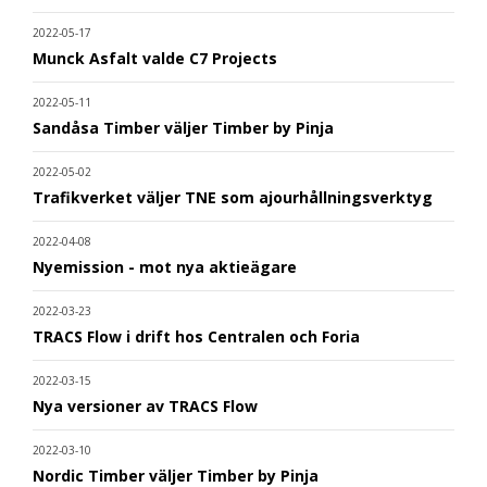
2022-05-17
Munck Asfalt valde C7 Projects
2022-05-11
Sandåsa Timber väljer Timber by Pinja
2022-05-02
Trafikverket väljer TNE som ajourhållningsverktyg
2022-04-08
Nyemission - mot nya aktieägare
2022-03-23
TRACS Flow i drift hos Centralen och Foria
2022-03-15
Nya versioner av TRACS Flow
2022-03-10
Nordic Timber väljer Timber by Pinja