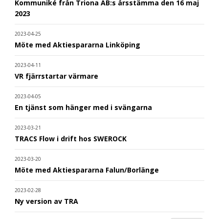
Kommuniké från Triona AB:s årsstämma den 16 maj
2023
2023-04-25
Möte med Aktiespararna Linköping
2023-04-11
VR fjärrstartar värmare
2023-04-05
En tjänst som hänger med i svängarna
2023-03-21
TRACS Flow i drift hos SWEROCK
2023-03-20
Möte med Aktiespararna Falun/Borlänge
2023-02-28
Ny version av TRA