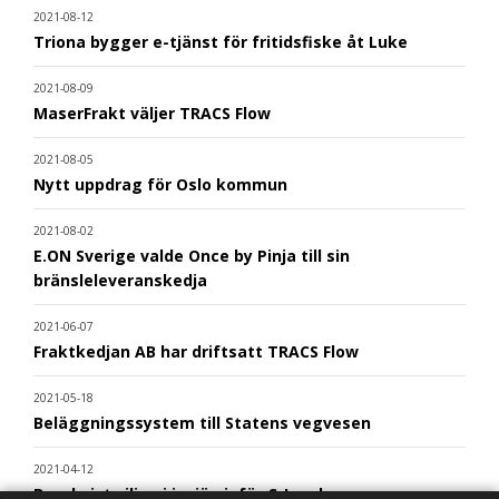
2021-08-12
Triona bygger e-tjänst för fritidsfiske åt Luke
2021-08-09
MaserFrakt väljer TRACS Flow
2021-08-05
Nytt uppdrag för Oslo kommun
2021-08-02
E.ON Sverige valde Once by Pinja till sin
bränsleleveranskedja
2021-06-07
Fraktkedjan AB har driftsatt TRACS Flow
2021-05-18
Beläggningssystem till Statens vegvesen
2021-04-12
Bergkvist siljan i insjön inför C-Load