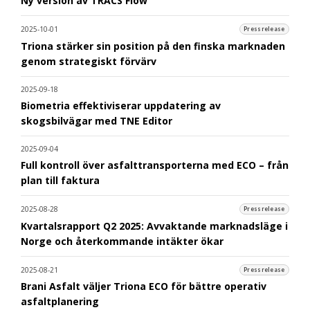
Ny version av TRACS Flow
2025-10-01
Pressrelease
Triona stärker sin position på den finska marknaden
genom strategiskt förvärv
2025-09-18
Biometria effektiviserar uppdatering av
skogsbilvägar med TNE Editor
2025-09-04
Full kontroll över asfalttransporterna med ECO – från
plan till faktura
2025-08-28
Pressrelease
Kvartalsrapport Q2 2025: Avvaktande marknadsläge i
Norge och återkommande intäkter ökar
2025-08-21
Pressrelease
Brani Asfalt väljer Triona ECO för bättre operativ
asfaltplanering