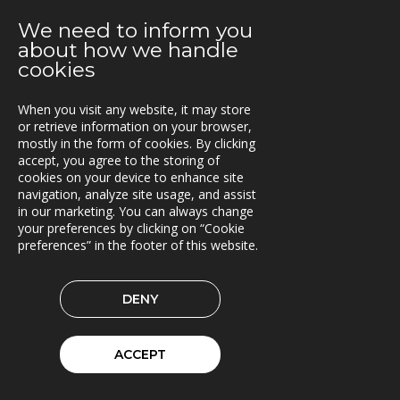
We need to inform you
2021-04-06
about how we handle
C-Load - utökat stöd för hållbara transporter
cookies
2021-03-29
When you visit any website, it may store
TRACS Flow i drift hos Söderhamns LBC
or retrieve information on your browser,
mostly in the form of cookies. By clicking
2021-03-15
accept, you agree to the storing of
Kunderna nöjda med Triona
cookies on your device to enhance site
navigation, analyze site usage, and assist
2021-03-08
in our marketing. You can always change
Ny version av TRACS Flow
your preferences by clicking on “Cookie
preferences” in the footer of this website.
2021-02-26
Webinar med RoadCloud
DENY
2021-02-24
Nya lokaler i Oslo
ACCEPT
2021-01-29
En attraktiv arbetsgivare!