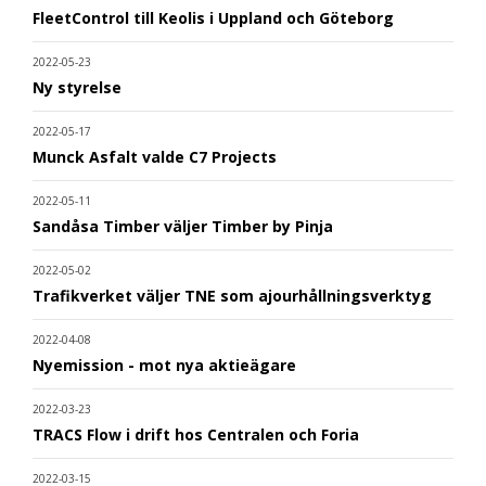
FleetControl till Keolis i Uppland och Göteborg
2022-05-23
Ny styrelse
2022-05-17
Munck Asfalt valde C7 Projects
2022-05-11
Sandåsa Timber väljer Timber by Pinja
2022-05-02
Trafikverket väljer TNE som ajourhållningsverktyg
2022-04-08
Nyemission - mot nya aktieägare
2022-03-23
TRACS Flow i drift hos Centralen och Foria
2022-03-15