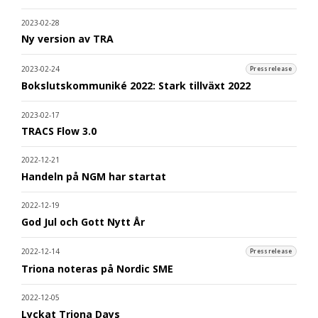
2023-02-28
Ny version av TRA
2023-02-24
Pressrelease
Bokslutskommuniké 2022: Stark tillväxt 2022
2023-02-17
TRACS Flow 3.0
2022-12-21
Handeln på NGM har startat
2022-12-19
God Jul och Gott Nytt År
2022-12-14
Pressrelease
Triona noteras på Nordic SME
2022-12-05
Lyckat Triona Days