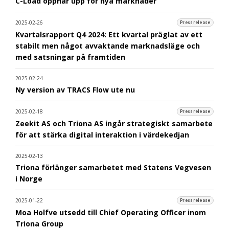
C-Load öppnar upp för nya marknader
2025-02-26
Pressrelease
Kvartalsrapport Q4 2024: Ett kvartal präglat av ett
stabilt men något avvaktande marknadsläge och
med satsningar på framtiden
2025-02-24
Ny version av TRACS Flow ute nu
2025-02-18
Pressrelease
Zeekit AS och Triona AS ingår strategiskt samarbete
för att stärka digital interaktion i värdekedjan
2025-02-13
Triona förlänger samarbetet med Statens Vegvesen
i Norge
2025-01-22
Pressrelease
Moa Holfve utsedd till Chief Operating Officer inom
Triona Group