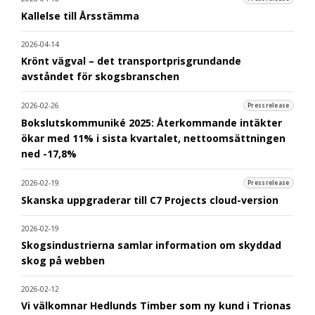
Kallelse till Årsstämma
2026-04-14
Krönt vägval – det transportprisgrundande
avståndet för skogsbranschen
2026-02-26
Pressrelease
Bokslutskommuniké 2025: Återkommande intäkter
ökar med 11% i sista kvartalet, nettoomsättningen
ned -17,8%
2026-02-19
Pressrelease
Skanska uppgraderar till C7 Projects cloud-version
2026-02-19
Skogsindustrierna samlar information om skyddad
skog på webben
2026-02-12
Vi välkomnar Hedlunds Timber som ny kund i Trionas