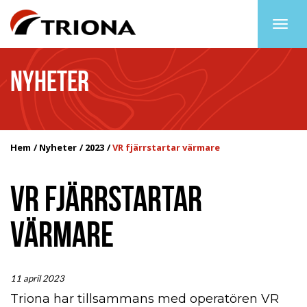
Togg
navig
NYHETER
Hem
Nyheter
2023
VR fjärrstartar värmare
VR FJÄRRSTARTAR
VÄRMARE
11 april 2023
Triona har tillsammans med operatören VR