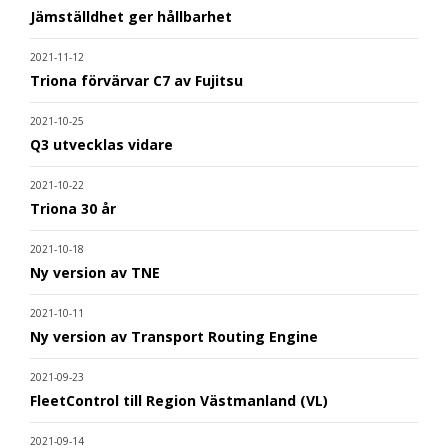
Jämställdhet ger hållbarhet
2021-11-12
Triona förvärvar C7 av Fujitsu
2021-10-25
Q3 utvecklas vidare
2021-10-22
Triona 30 år
2021-10-18
Ny version av TNE
2021-10-11
Ny version av Transport Routing Engine
2021-09-23
FleetControl till Region Västmanland (VL)
2021-09-14