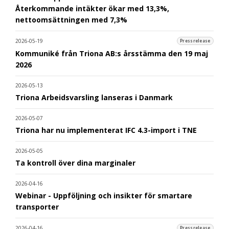
Återkommande intäkter ökar med 13,3%,
nettoomsättningen med 7,3%
2026-05-19
Pressrelease
Kommuniké från Triona AB:s årsstämma den 19 maj
2026
2026-05-13
Triona Arbeidsvarsling lanseras i Danmark
2026-05-07
Triona har nu implementerat IFC 4.3-import i TNE
2026-05-05
Ta kontroll över dina marginaler
2026-04-16
Webinar - Uppföljning och insikter för smartare
transporter
2026-04-16
Pressrelease