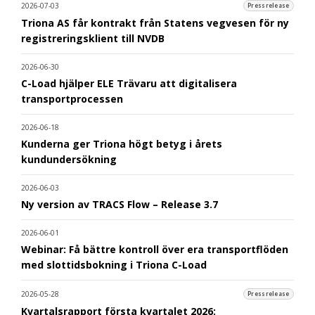
2026-07-03
Pressrelease
Triona AS får kontrakt från Statens vegvesen för ny
registreringsklient till NVDB
2026-06-30
C-Load hjälper ELE Trävaru att digitalisera
transportprocessen
2026-06-18
Kunderna ger Triona högt betyg i årets
kundundersökning
2026-06-03
Ny version av TRACS Flow – Release 3.7
2026-06-01
Webinar: Få bättre kontroll över era transportflöden
med slottidsbokning i Triona C-Load
2026-05-28
Pressrelease
Kvartalsrapport första kvartalet 2026: