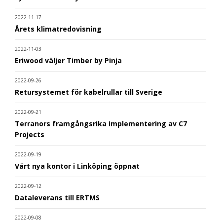
2022-11-17
Årets klimatredovisning
2022-11-03
Eriwood väljer Timber by Pinja
2022-09-26
Retursystemet för kabelrullar till Sverige
2022-09-21
Terranors framgångsrika implementering av C7
Projects
2022-09-19
Vårt nya kontor i Linköping öppnat
2022-09-12
Dataleverans till ERTMS
2022-09-08