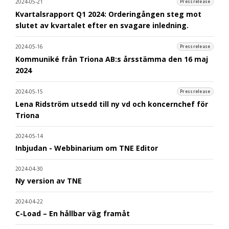
2024-05-21
Pressrelease
Kvartalsrapport Q1 2024: Orderingången steg mot
slutet av kvartalet efter en svagare inledning.
2024-05-16
Pressrelease
Kommuniké från Triona AB:s årsstämma den 16 maj
2024
2024-05-15
Pressrelease
Lena Ridström utsedd till ny vd och koncernchef för
Triona
2024-05-14
Inbjudan - Webbinarium om TNE Editor
2024-04-30
Ny version av TNE
2024-04-22
C-Load – En hållbar väg framåt