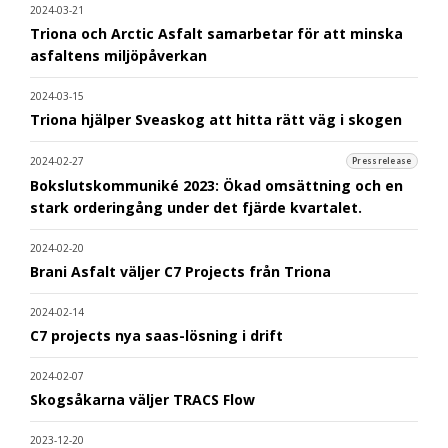
2024-03-21
Triona och Arctic Asfalt samarbetar för att minska
asfaltens miljöpåverkan
2024-03-15
Triona hjälper Sveaskog att hitta rätt väg i skogen
2024-02-27
Pressrelease
Bokslutskommuniké 2023: Ökad omsättning och en
stark orderingång under det fjärde kvartalet.
2024-02-20
Brani Asfalt väljer C7 Projects från Triona
2024-02-14
C7 projects nya saas-lösning i drift
2024-02-07
Skogsåkarna väljer TRACS Flow
2023-12-20