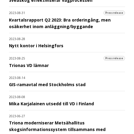
Sveaskog effektiviserar vägprocessen
2023-08-31
Pressrelease
Kvartalsrapport Q2 2023: Bra orderingång, men
osäkerhet inom anläggning/byggande
2023-08-28
Nytt kontor i Helsingfors
2023-08-25
Pressrelease
Trionas VD lämnar
2023-08-14
GIS-ramavtal med Stockholms stad
2023-08-08
Mika Karjalainen utsedd till VD i Finland
2023-06-27
Triona moderniserar Metsähallitus
skogsinformationssystem tillsammans med