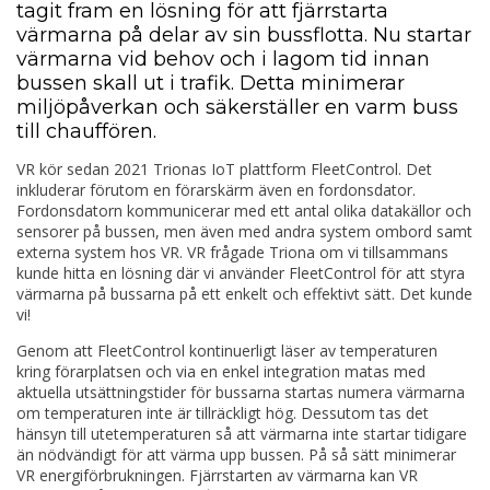
tagit fram en lösning för att fjärrstarta
värmarna på delar av sin bussflotta. Nu startar
värmarna vid behov och i lagom tid innan
bussen skall ut i trafik. Detta minimerar
miljöpåverkan och säkerställer en varm buss
till chauffören.
VR kör sedan 2021 Trionas IoT plattform FleetControl. Det
inkluderar förutom en förarskärm även en fordonsdator.
Fordonsdatorn kommunicerar med ett antal olika datakällor och
sensorer på bussen, men även med andra system ombord samt
externa system hos VR. VR frågade Triona om vi tillsammans
kunde hitta en lösning där vi använder FleetControl för att styra
värmarna på bussarna på ett enkelt och effektivt sätt. Det kunde
vi!
Genom att FleetControl kontinuerligt läser av temperaturen
kring förarplatsen och via en enkel integration matas med
aktuella utsättningstider för bussarna startas numera värmarna
om temperaturen inte är tillräckligt hög. Dessutom tas det
hänsyn till utetemperaturen så att värmarna inte startar tidigare
än nödvändigt för att värma upp bussen. På så sätt minimerar
VR energiförbrukningen. Fjärrstarten av värmarna kan VR