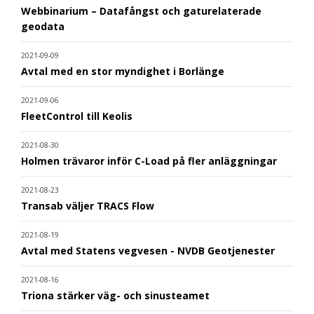
Webbinarium – Datafångst och gaturelaterade
geodata
2021-09-09
Avtal med en stor myndighet i Borlänge
2021-09-06
FleetControl till Keolis
2021-08-30
Holmen trävaror inför C-Load på fler anläggningar
2021-08-23
Transab väljer TRACS Flow
2021-08-19
Avtal med Statens vegvesen - NVDB Geotjenester
2021-08-16
Triona stärker väg- och sinusteamet