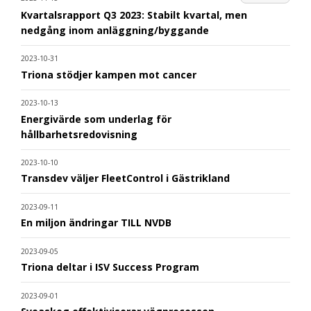
Kvartalsrapport Q3 2023: Stabilt kvartal, men
nedgång inom anläggning/byggande
2023-10-31
Triona stödjer kampen mot cancer
2023-10-13
Energivärde som underlag för
hållbarhetsredovisning
2023-10-10
Transdev väljer FleetControl i Gästrikland
2023-09-11
En miljon ändringar TILL NVDB
2023-09-05
Triona deltar i ISV Success Program
2023-09-01