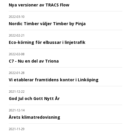
Nya versioner av TRACS Flow
2022-03-10
Nordic Timber väljer Timber by Pinja
2022-02-21
Eco-körning för elbussar i linjetrafik
2022-02-08
C7 - Nu en del av Triona
2022-01-28
Vi etablerar framtidens kontor i Linköping
2021-12-22
God Jul och Gott Nytt År
2021-12-14
Årets klimatredovisning
2021-11-29