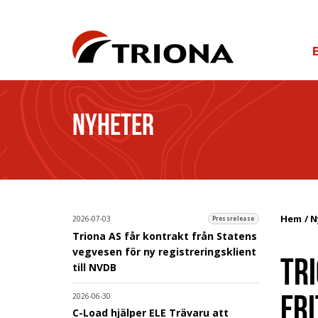
NYHETER
Hem
N
2026-07-03
Pressrelease
Triona AS får kontrakt från Statens
vegvesen för ny registreringsklient
TRI
till NVDB
FRI
2026-06-30
C-Load hjälper ELE Trävaru att