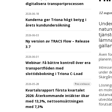
digitalisera transportprocessen
12 augus
2026-06-18
Kunderna ger Triona högt betyg i
Under
årets kundundersökning
natur
tjänst
2026-06-03
lämna
Ny version av TRACS Flow – Release
gällan
3.7
Även for
2026-06-01
planerin
Webinar: Få bättre kontroll över era
Intresse
transportflöden med
under de
slottidsbokning i Triona C-Load
Skärgård
2026-05-28
Lösning
Pressrelease
en moln
Kvartalsrapport första kvartalet
slutanv
2026: Återkommande intäkter ökar
utveckla
med 13,3%, nettoomsättningen
förutsät
med 7,3%