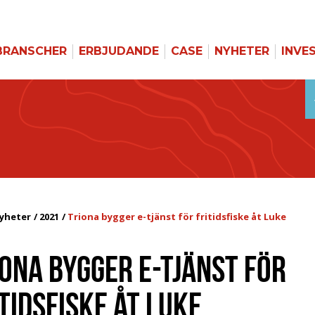
BRANSCHER
ERBJUDANDE
CASE
NYHETER
INVE
yheter
2021
Triona bygger e-tjänst för fritidsfiske åt Luke
ONA BYGGER E-TJÄNST FÖR
TIDSFISKE ÅT LUKE