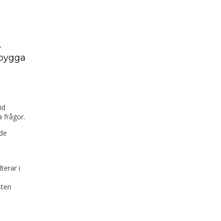
-
 bygga
id
 frågor.
nde
terar i
sten