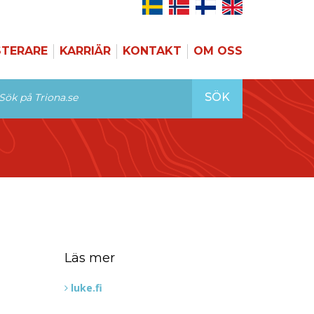
STERARE
KARRIÄR
KONTAKT
OM OSS
SÖK
Läs mer
luke.fi