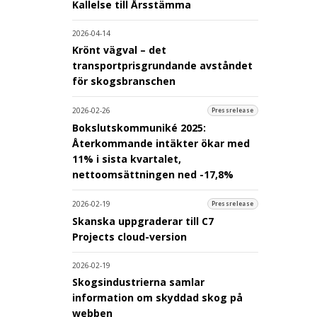
Kallelse till Årsstämma
2026-04-14
Krönt vägval – det
transportprisgrundande avståndet
för skogsbranschen
2026-02-26
Pressrelease
Bokslutskommuniké 2025:
Återkommande intäkter ökar med
11% i sista kvartalet,
nettoomsättningen ned -17,8%
2026-02-19
Pressrelease
Skanska uppgraderar till C7
Projects cloud-version
2026-02-19
Skogsindustrierna samlar
information om skyddad skog på
webben