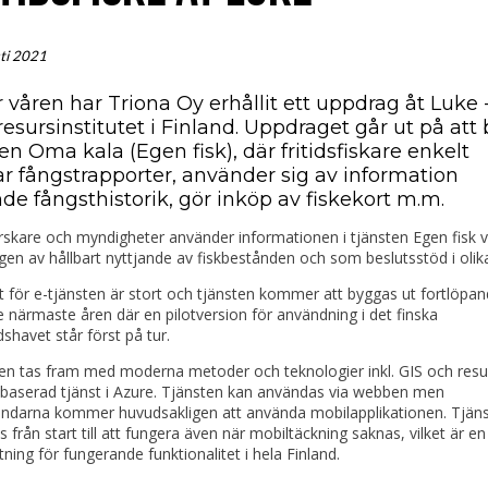
ti 2021
 våren har Triona Oy erhållit ett uppdrag åt Luke 
resursinstitutet i Finland. Uppdraget går ut på att
en Oma kala (Egen fisk), där fritidsfiskare enkelt
r fångstrapporter, använder sig av information
de fångsthistorik, gör inköp av fiskekort m.m.
skare och myndigheter använder informationen i tjänsten Egen fisk v
gen av hållbart nyttjande av fiskbestånden och som beslutsstöd i olika
t för e-tjänsten är stort och tjänsten kommer att byggas ut fortlöpa
 närmaste åren där en pilotversion för användning i det finska
shavet står först på tur.
en tas fram med moderna metoder och teknologier inkl. GIS och resul
baserad tjänst i Azure. Tjänsten kan användas via webben men
ändarna kommer huvudsakligen att använda mobilapplikationen. Tjän
s från start till att fungera även när mobiltäckning saknas, vilket är en
tning för fungerande funktionalitet i hela Finland.