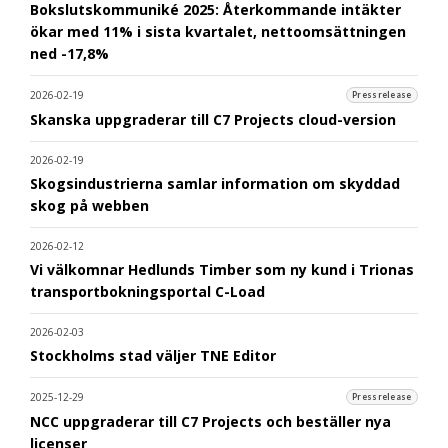
Bokslutskommuniké 2025: Återkommande intäkter
ökar med 11% i sista kvartalet, nettoomsättningen
ned -17,8%
2026-02-19
Pressrelease
Skanska uppgraderar till C7 Projects cloud-version
2026-02-19
Skogsindustrierna samlar information om skyddad
skog på webben
2026-02-12
Vi välkomnar Hedlunds Timber som ny kund i Trionas
transportbokningsportal C-Load
2026-02-03
Stockholms stad väljer TNE Editor
2025-12-29
Pressrelease
NCC uppgraderar till C7 Projects och beställer nya
licenser