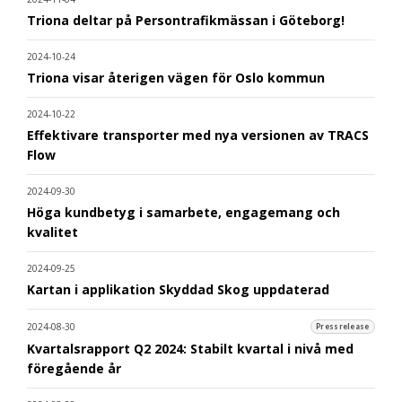
Triona deltar på Persontrafikmässan i Göteborg!
2024-10-24
Triona visar återigen vägen för Oslo kommun
2024-10-22
Effektivare transporter med nya versionen av TRACS
Flow
2024-09-30
Höga kundbetyg i samarbete, engagemang och
kvalitet
2024-09-25
Kartan i applikation Skyddad Skog uppdaterad
2024-08-30
Pressrelease
Kvartalsrapport Q2 2024: Stabilt kvartal i nivå med
föregående år