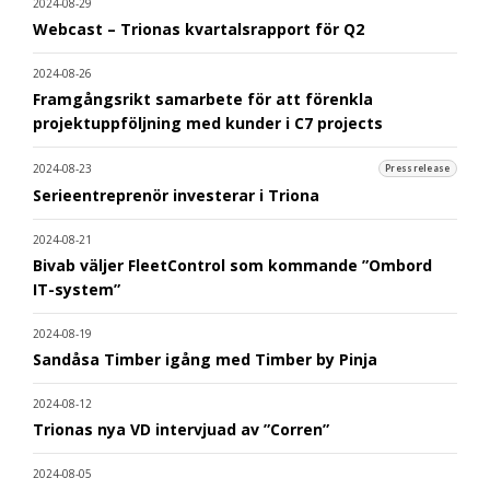
2024-08-29
Webcast – Trionas kvartalsrapport för Q2
2024-08-26
Framgångsrikt samarbete för att förenkla
projektuppföljning med kunder i C7 projects
2024-08-23
Pressrelease
Serieentreprenör investerar i Triona
2024-08-21
Bivab väljer FleetControl som kommande ”Ombord
IT-system”
2024-08-19
Sandåsa Timber igång med Timber by Pinja
2024-08-12
Trionas nya VD intervjuad av ”Corren”
2024-08-05