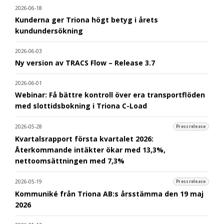
2026-06-18
Kunderna ger Triona högt betyg i årets
kundundersökning
2026-06-03
Ny version av TRACS Flow – Release 3.7
2026-06-01
Webinar: Få bättre kontroll över era transportflöden
med slottidsbokning i Triona C-Load
2026-05-28
Pressrelease
Kvartalsrapport första kvartalet 2026:
Återkommande intäkter ökar med 13,3%,
nettoomsättningen med 7,3%
2026-05-19
Pressrelease
Kommuniké från Triona AB:s årsstämma den 19 maj
2026