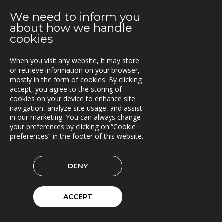
Nytt uppdrag för Oslo kommun
We need to inform you
2021-08-02
about how we handle
E.ON Sverige valde Once by Pinja till sin
cookies
bränsleleveranskedja
When you visit any website, it may store
2021-06-07
or retrieve information on your browser,
Fraktkedjan AB har driftsatt TRACS Flow
mostly in the form of cookies. By clicking
accept, you agree to the storing of
2021-05-18
cookies on your device to enhance site
Beläggningssystem till Statens vegvesen
navigation, analyze site usage, and assist
in our marketing. You can always change
your preferences by clicking on “Cookie
2021-04-12
preferences” in the footer of this website.
Bergkvist siljan i insjön inför C-Load
2021-04-06
DENY
C-Load - utökat stöd för hållbara transporter
2021-03-29
ACCEPT
TRACS Flow i drift hos Söderhamns LBC
2021-03-15