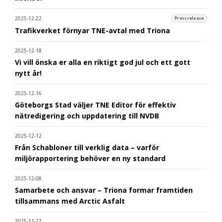
2025-12-22
Pressrelease
Trafikverket förnyar TNE-avtal med Triona
2025-12-18
Vi vill önska er alla en riktigt god jul och ett gott
nytt år!
2025-12-16
Göteborgs Stad väljer TNE Editor för effektiv
nätredigering och uppdatering till NVDB
2025-12-12
Från Schabloner till verklig data – varför
miljörapportering behöver en ny standard
2025-12-08
Samarbete och ansvar – Triona formar framtiden
tillsammans med Arctic Asfalt
2025-11-27