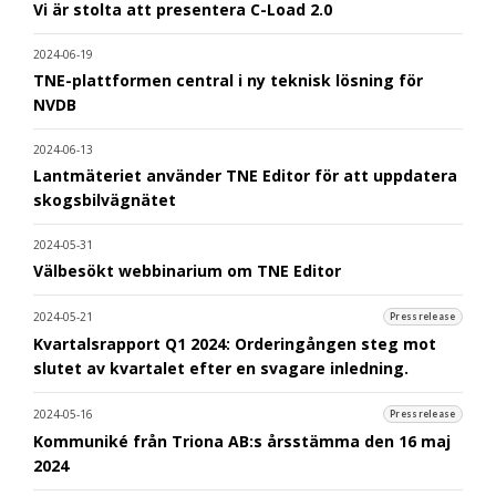
Vi är stolta att presentera C-Load 2.0
2024-06-19
TNE-plattformen central i ny teknisk lösning för
NVDB
2024-06-13
Lantmäteriet använder TNE Editor för att uppdatera
skogsbilvägnätet
2024-05-31
Välbesökt webbinarium om TNE Editor
2024-05-21
Pressrelease
Kvartalsrapport Q1 2024: Orderingången steg mot
slutet av kvartalet efter en svagare inledning.
2024-05-16
Pressrelease
Kommuniké från Triona AB:s årsstämma den 16 maj
2024