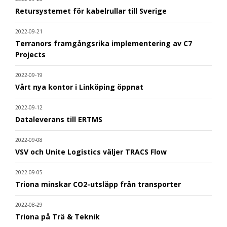
Retursystemet för kabelrullar till Sverige
2022-09-21
Terranors framgångsrika implementering av C7
Projects
2022-09-19
Vårt nya kontor i Linköping öppnat
2022-09-12
Dataleverans till ERTMS
2022-09-08
VSV och Unite Logistics väljer TRACS Flow
2022-09-05
Triona minskar CO2-utsläpp från transporter
2022-08-29
Triona på Trä & Teknik