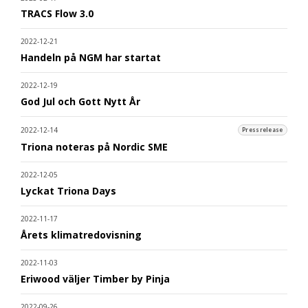
TRACS Flow 3.0
2022-12-21
Handeln på NGM har startat
2022-12-19
God Jul och Gott Nytt År
2022-12-14
Pressrelease
Triona noteras på Nordic SME
2022-12-05
Lyckat Triona Days
2022-11-17
Årets klimatredovisning
2022-11-03
Eriwood väljer Timber by Pinja
2022-09-26