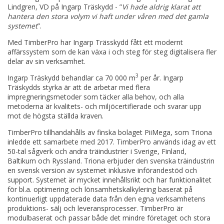
Lindgren, VD på Ingarp Träskydd - ”
Vi hade aldrig klarat att
hantera den stora volym vi haft under våren med det gamla
systemet
”.
Med TimberPro har Ingarp Trässkydd fått ett modernt
affärssystem som de kan växa i och steg för steg digitalisera fler
delar av sin verksamhet.
3
Ingarp Träskydd behandlar ca 70 000 m
per år. Ingarp
Träskydds styrka är att de arbetar med flera
impregneringsmetoder som täcker alla behov, och alla
metoderna är kvalitets- och miljöcertifierade och svarar upp
mot de högsta ställda kraven.
TimberPro tillhandahålls av finska bolaget PiiMega, som Triona
inledde ett samarbete med 2017. TimberPro används idag av ett
50-tal sågverk och andra träindustrier i Sverige, Finland,
Baltikum och Ryssland. Triona erbjuder den svenska träindustrin
en svensk version av systemet inklusive införandestöd och
support. Systemet är mycket innehållsrikt och har funktionalitet
för bl.a. optimering och lönsamhetskalkylering baserat på
kontinuerligt uppdaterade data från den egna verksamhetens
produktions- sälj och leveransprocesser. TimberPro är
modulbaserat och passar både det mindre företaget och stora