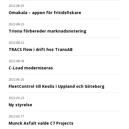
2022-08-29
Omakala – appen för fritidsfiskare
2022-08-22
Triona förbereder marknadsnotering
2022-08-22
TRACS Flow i drift hos TransAB
2022-08-18
C-Load moderniseras
2022-06-20
FleetControl till Keolis i Uppland och Göteborg
2022-05-23
Ny styrelse
2022-05-17
Munck Asfalt valde C7 Projects