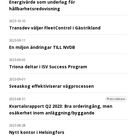
Energivärde som underlag för
hållbarhetsredovisning
2023-10-10
Transdev väljer FleetControl i Gästrikland
2023-09-11
En miljon ändringar TILL NVDB
2023-09-05
Triona deltar i ISV Success Program
2023-09-01
Sveaskog effektiviserar vägprocessen
2023-08-31
Pressrelease
Kvartalsrapport Q2 2023: Bra orderingång, men
osäkerhet inom anläggning/byggande
2023-08-28
Nytt kontor i Helsingfors