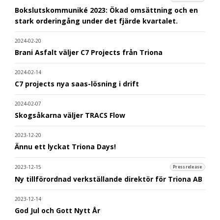
Bokslutskommuniké 2023: Ökad omsättning och en
stark orderingång under det fjärde kvartalet.
2024-02-20
Brani Asfalt väljer C7 Projects från Triona
2024-02-14
C7 projects nya saas-lösning i drift
2024-02-07
Skogsåkarna väljer TRACS Flow
2023-12-20
Ännu ett lyckat Triona Days!
2023-12-15
Pressrelease
Ny tillförordnad verkställande direktör för Triona AB
2023-12-14
God Jul och Gott Nytt År