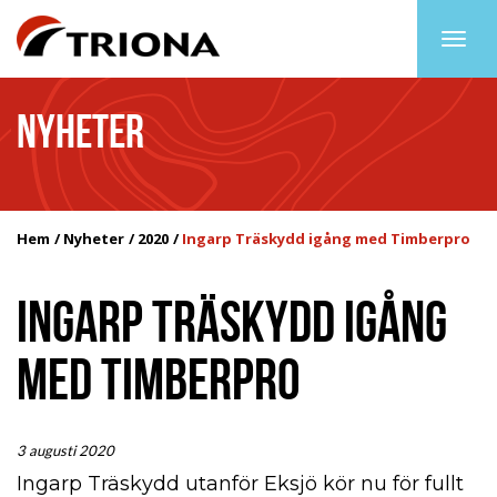
Togg
navig
NYHETER
Hem
Nyheter
2020
Ingarp Träskydd igång med Timberpro
INGARP TRÄSKYDD IGÅNG
MED TIMBERPRO
3 augusti 2020
Ingarp Träskydd utanför Eksjö kör nu för fullt