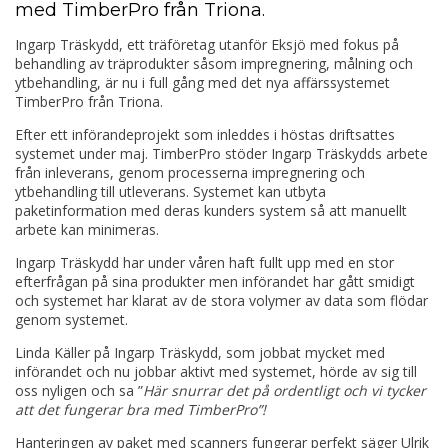
med TimberPro från Triona.
Ingarp Träskydd, ett träföretag utanför Eksjö med fokus på
behandling av träprodukter såsom impregnering, målning och
ytbehandling, är nu i full gång med det nya affärssystemet
TimberPro från Triona.
Efter ett införandeprojekt som inleddes i höstas driftsattes
systemet under maj. TimberPro stöder Ingarp Träskydds arbete
från inleverans, genom processerna impregnering och
ytbehandling till utleverans. Systemet kan utbyta
paketinformation med deras kunders system så att manuellt
arbete kan minimeras.
Ingarp Träskydd har under våren haft fullt upp med en stor
efterfrågan på sina produkter men införandet har gått smidigt
och systemet har klarat av de stora volymer av data som flödar
genom systemet.
Linda Käller på Ingarp Träskydd, som jobbat mycket med
införandet och nu jobbar aktivt med systemet, hörde av sig till
oss nyligen och sa ”
Här snurrar det på ordentligt och vi tycker
att det fungerar bra med TimberPro”!
Hanteringen av paket med scanners fungerar perfekt säger Ulrik