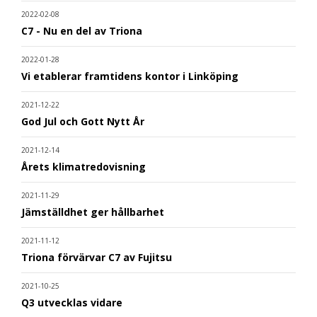
2022-02-08
C7 - Nu en del av Triona
2022-01-28
Vi etablerar framtidens kontor i Linköping
2021-12-22
God Jul och Gott Nytt År
2021-12-14
Årets klimatredovisning
2021-11-29
Jämställdhet ger hållbarhet
2021-11-12
Triona förvärvar C7 av Fujitsu
2021-10-25
Q3 utvecklas vidare