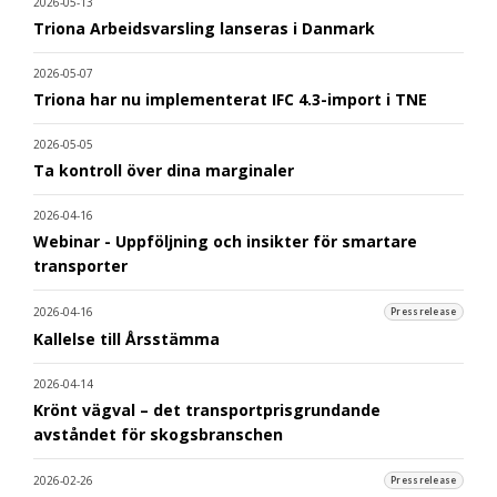
2026-05-13
Triona Arbeidsvarsling lanseras i Danmark
2026-05-07
Triona har nu implementerat IFC 4.3-import i TNE
2026-05-05
Ta kontroll över dina marginaler
2026-04-16
Webinar - Uppföljning och insikter för smartare
transporter
2026-04-16
Pressrelease
Kallelse till Årsstämma
2026-04-14
Krönt vägval – det transportprisgrundande
avståndet för skogsbranschen
2026-02-26
Pressrelease